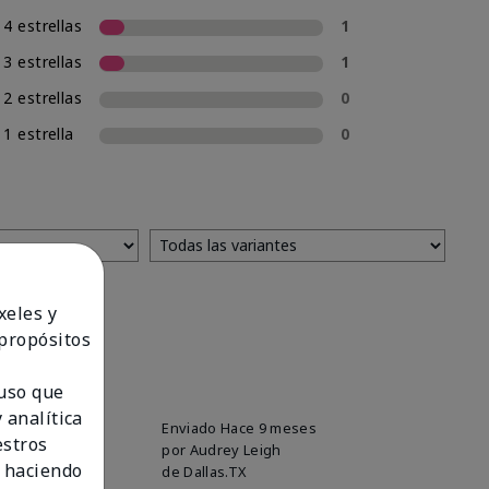
4 estrellas
1
3 estrellas
1
2 estrellas
0
1 estrella
0
xeles y
 propósitos
 uso que
 analítica
Enviado
Hace 9 meses
estros
por
Audrey Leigh
 haciendo
de
Dallas.TX