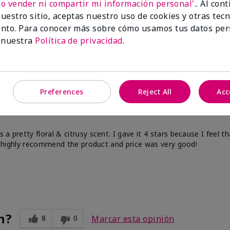
No vender ni compartir mi información personal'.
. Al con
uestro sitio, aceptas nuestro uso de cookies y otras tec
nto. Para conocer más sobre cómo usamos tus datos per
 nuestra
Política de privacidad
.
n?
7
0
Marcar esta opinión
Preferences
Reject All
Acc
a pretty floral & citrusy scent. I gave it 4 stars because I feel t
ill highly recommend the product and price was very good!
n?
8
0
Marcar esta opinión