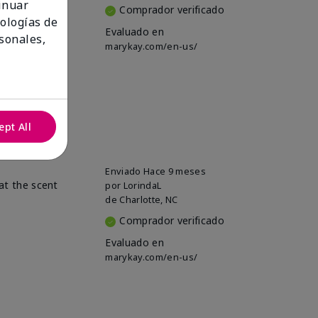
tinuar
Comprador verificado
nologías de
Evaluado en
sonales,
marykay.com/en-us/
ept All
Enviado
Hace 9 meses
hat the scent
por
LorindaL
de
Charlotte, NC
Comprador verificado
Evaluado en
marykay.com/en-us/