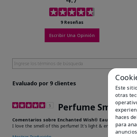
9 Reseñas
Escribir Una Opinión
Cooki
Evaluado por 9 clientes
Este sit
otras te
operativ
Perfume Smells De
5
experien
haces del
Comentarios sobre Enchanted Wish® Eau de Toilette
para ana
I love the smell of this perfume! It's light & enchanted!
anuncios
Mostrar Traducción