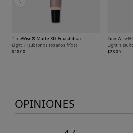
Previous
TimeWise® Matte 3D Foundation
TimeWise® 
Light 1​ (subtonos rosados fríos)
Light 1​ (su
$28.00
$28.00
OPINIONES
4.7