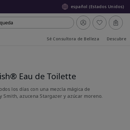
español (Estados Unidos)
queda
Sé Consultora de Belleza
Descubre
Collapsed
Expanded
sh® Eau de Toilette
odos los días con una mezcla mágica de
 Smith, azucena Stargazer y azúcar moreno.