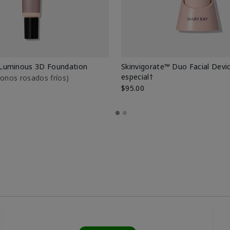
Luminous 3D Foundation
Skinvigorate™ Duo Facial Devic
especial†
btonos rosados fríos)
$95.00