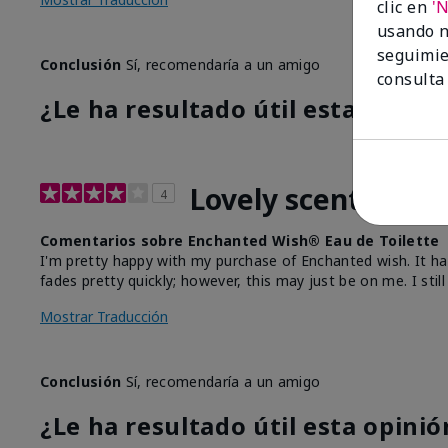
clic en
'
usando n
seguimie
Conclusión
Sí, recomendaría a un amigo
consulta
¿Le ha resultado útil esta opinió
Lovely scent
4
Comentarios sobre Enchanted Wish® Eau de Toilette
I'm pretty happy with my purchase of Enchanted wish. It has 
fades pretty quickly; however, this may just be on me. I st
Mostrar Traducción
Conclusión
Sí, recomendaría a un amigo
¿Le ha resultado útil esta opinió