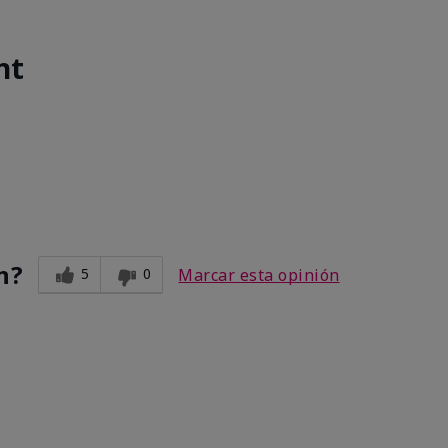
nt
n?
5
0
Marcar esta opinión