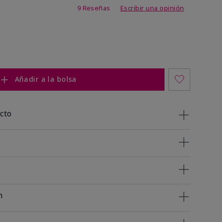
 de 5 de 5
9 Reseñas
Escribir una opinión
Añadir a la bolsa
cto
n