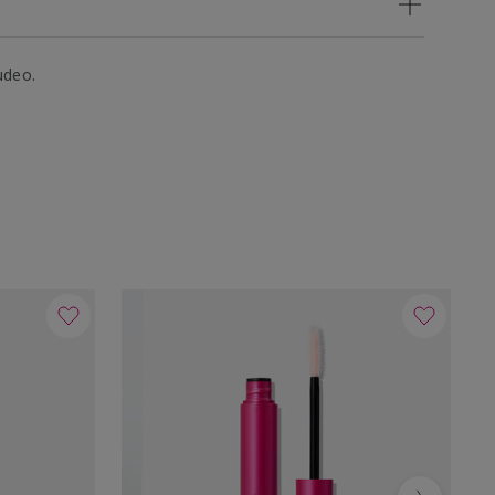
udeo.