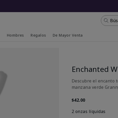
Bús
s
Hombres
Regalos
De Mayor Venta
Collapsed
Expanded
Enchanted Wi
Descubre el encanto t
manzana verde Granny
$42.00
2 onzas líquidas