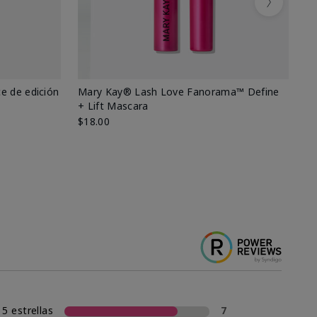
Next
e de edición
Mary Kay® Lash Love Fanorama™ Define
Ma
+ Lift Mascara
Ki
$18.00
$2
5 estrellas
7