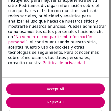
incluyendo para mejorar la experiencia de tu
investigación contra el cáncer, erradicar
sitio. Podríamos divulgar información sobre el
la violencia doméstica, promover el
uso que haces del sitio con nuestros socios de
empoderamiento económico y
redes sociales, publicidad y analítica para
transformar comunidades.
analizar el uso que haces de nuestros sitios y
mostrarte nuestros anuncios. Puedes administrar
cómo usamos tus datos personales haciendo clic
en
'No vender ni compartir mi información
personal'.
. Al continuar usando nuestro sitio,
aceptas nuestro uso de cookies y otras
tecnologías de seguimiento. Para conocer más
sobre cómo usamos tus datos personales,
consulta nuestra
Política de privacidad
.
Juntas hacemos la diferencia.
Accept All
Únete al programa global El rosa cambia
vidas® de Mary Kay y ayuda a cambiar la
Reject All
vida de mujeres y sus familias en todo el
mundo. En Estados Unidos, del 26 de abril