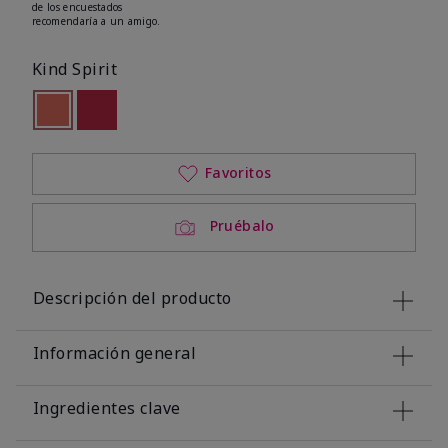
de los encuestados
recomendaría a un amigo.
Kind Spirit
seleccionado
Out of stock
Out of stock
Favoritos
Pruébalo
Descripción del producto
Información general
Ingredientes clave