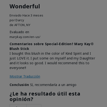
Wonderful
Enviado
Hace 3 meses
por
Darcy
de
AFTON, NY
Evaluado en
marykay.com/en-us/
Comentarios sobre Special-Edition† Mary Kay®
Blush Stick
I bought this blush in the color of Kind Spirit and I
just LOVE it. I put some on myself and my Daughter
and it looks so good. I would recommend this to
everyone!!
Mostrar Traducción
Conclusión
Sí, recomendaría a un amigo
¿Le ha resultado útil esta
opinión?