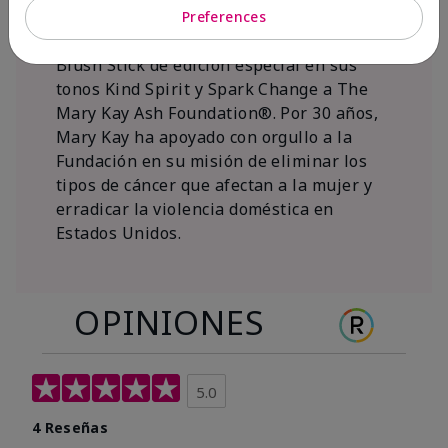
al 15 de noviembre de 2026, Mary Kay Inc.
Preferences
donará $1 de cada venta del Mary Kay®
Blush Stick de edición especial en sus
tonos Kind Spirit y Spark Change a The
Mary Kay Ash Foundation®. Por 30 años,
Mary Kay ha apoyado con orgullo a la
Fundación en su misión de eliminar los
tipos de cáncer que afectan a la mujer y
erradicar la violencia doméstica en
Estados Unidos.
OPINIONES
5.0
4 Reseñas