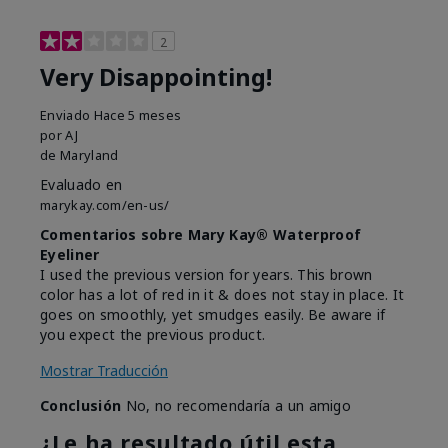
2
Very Disappointing!
Enviado
Hace 5 meses
por
AJ
de
Maryland
Evaluado en
marykay.com/en-us/
Comentarios sobre Mary Kay® Waterproof
Eyeliner
I used the previous version for years. This brown
color has a lot of red in it & does not stay in place. It
goes on smoothly, yet smudges easily. Be aware if
you expect the previous product.
Mostrar Traducción
Conclusión
No, no recomendaría a un amigo
¿Le ha resultado útil esta