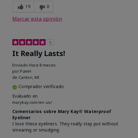
19
0
Marcar esta opinión
5
It Really Lasts!
Enviado
Hace 8 meses
por
PamH
de
Canton, MI
Comprador verificado
Evaluado en
marykay.com/en-us/
Comentarios sobre Mary Kay® Waterproof
Eyeliner
I love these eyeliners. They really stay put without
smearing or smudging.