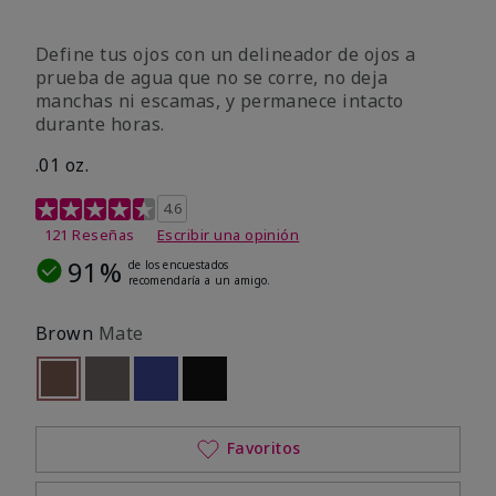
Define tus ojos con un delineador de ojos a
prueba de agua que no se corre, no deja
manchas ni escamas, y permanece intacto
durante horas.
.01 oz.
Calificación de clientes de 4,1 de 5
4.6
121 Reseñas
Escribir una opinión
91%
de los encuestados
recomendaría a un amigo.
Brown
Mate
seleccionado
Out of stock
Out of stock
Out of stock
Out of stock
Favoritos