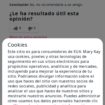
Conclusión
No, no recomendaría a un amigo
¿Le ha resultado útil esta
opinión?
8
0
Marcar esta opinión
Cookies
Este sitio es para consumidores de EUA. Mary Kay
1
usa cookies, pixeles y otras tecnologías de
seguimiento en sus sitios electrónicos para
I have used Marykay eyeliner
propósitos operativos, analíticos y de mercadeo,
since 1992. This new product
incluyendo para mejorar la experiencia de tu
go
sitio. Podríamos divulgar información sobre el
uso que haces del sitio con nuestros socios de
Enviado
Hace 3 meses
redes sociales, publicidad y analítica para
por
Jacqueline
analizar el uso que haces de nuestros sitios y
de
Supply
mostrarte nuestros anuncios. Puedes administrar
cómo usamos tus datos personales haciendo clic
Evaluado en