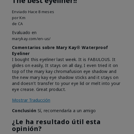
The best eyeliner!!
Enviado
Hace 8 meses
por
Km
de
CA
Evaluado en
marykay.com/en-us/
Comentarios sobre Mary Kay® Waterproof
Eyeliner
I bought this eyeliner last week. It is FABULOUS. It
glides on easily, It stays on all day, I even tried it on
top of the mary kay chromafusion eye shadow and
the new mary kay eye shadow sticks and it stays on
and doesn't transfer to your eye lid or melt into your
eye crease. Great product.
Mostrar Traducción
Conclusión
Sí, recomendaría a un amigo
¿Le ha resultado útil esta
opinión?