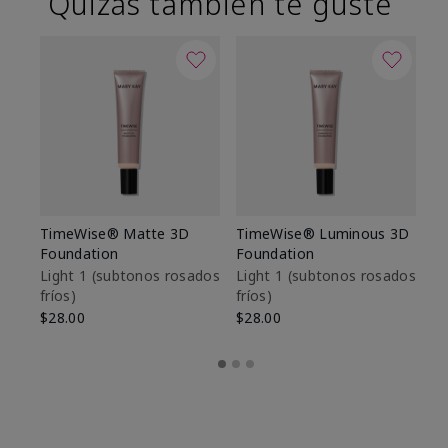
Quizás también te guste
TimeWise® Matte 3D
TimeWise® Luminous 3D
Sk
Foundation
Foundation
De
es
Light 1​ (subtonos rosados
Light 1​ (subtonos rosados
fríos)
fríos)
$9
$28.00
$28.00