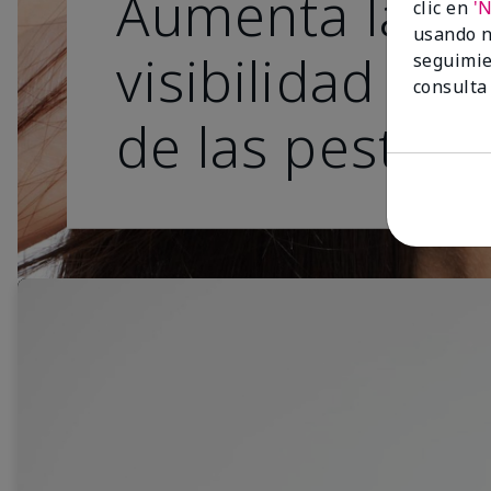
Aumenta la
clic en
'
usando n
visibilidad del
seguimie
consulta
de las pestaña