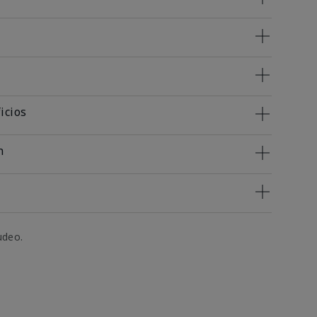
icios
n
udeo.