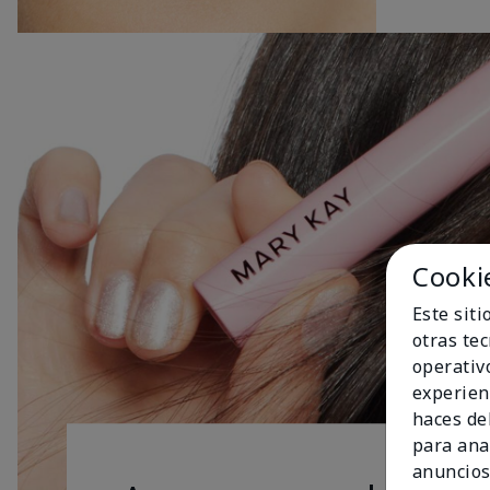
Cooki
Este sit
otras te
operativ
experien
haces del
para ana
anuncios