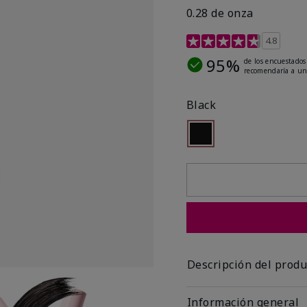
0.28 de onza
Calificación de clientes
4.8
95%
de los encuestados
recomendaría a un
Black
seleccionado
Out of stock
Descripción del produ
Información general