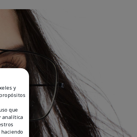
xeles y
 propósitos
 uso que
 analítica
estros
 haciendo