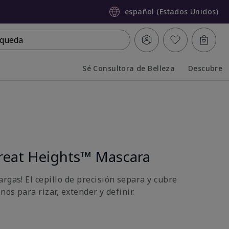
español (Estados Unidos)
queda
Sé Consultora de Belleza
Descubre
Collapsed
Expanded
reat Heights™ Mascara
rgas! El cepillo de precisión separa y cubre
nos para rizar, extender y definir.