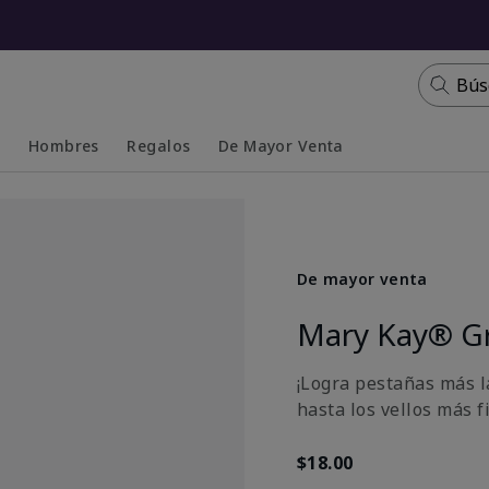
Bús
s
Hombres
Regalos
De Mayor Venta
Collapsed
Expanded
De mayor venta
Mary Kay® G
¡Logra pestañas más la
hasta los vellos más fi
$18.00