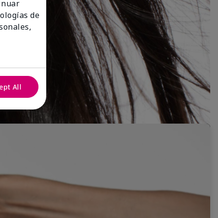
tinuar
nologías de
sonales,
ept All