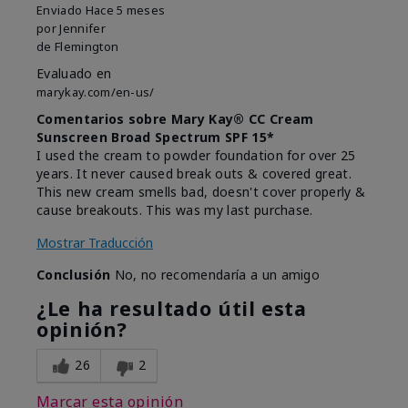
Enviado
Hace 5 meses
por
Jennifer
de
Flemington
Evaluado en
marykay.com/en-us/
Comentarios sobre Mary Kay® CC Cream
Sunscreen Broad Spectrum SPF 15*
I used the cream to powder foundation for over 25
years. It never caused break outs & covered great.
This new cream smells bad, doesn't cover properly &
cause breakouts. This was my last purchase.
Mostrar Traducción
Conclusión
No, no recomendaría a un amigo
¿Le ha resultado útil esta
opinión?
26
2
Marcar esta opinión