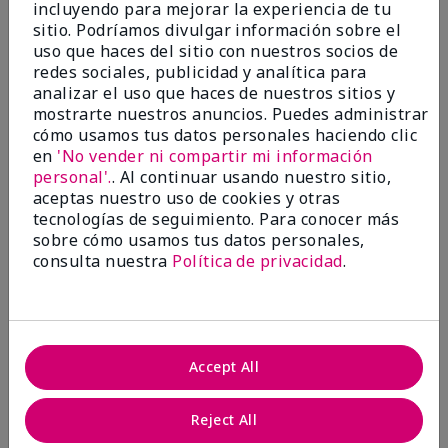
incluyendo para mejorar la experiencia de tu
Evaluado en
sitio. Podríamos divulgar información sobre el
marykay.com/en-us/
uso que haces del sitio con nuestros socios de
Comentarios sobre Mary Kay® CC Cream
redes sociales, publicidad y analítica para
Sunscreen Broad Spectrum SPF 15*
analizar el uso que haces de nuestros sitios y
I have been wearing the cc cream for 8 years now. I
mostrarte nuestros anuncios. Puedes administrar
absolutely love it. Its not cakey it's not heavy and it
cómo usamos tus datos personales haciendo clic
blends effortlessly. I get compliments all the time.
en
'No vender ni compartir mi información
10/10 I definitely recommend.
personal'.
. Al continuar usando nuestro sitio,
Mostrar Traducción
aceptas nuestro uso de cookies y otras
tecnologías de seguimiento. Para conocer más
sobre cómo usamos tus datos personales,
consulta nuestra
Política de privacidad
.
Walking in victory
Conclusión
Sí, recomendaría a un amigo
Accept All
¿Le ha resultado útil esta
opinión?
Reject All