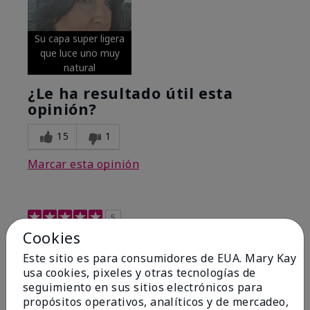
Su capa super ligera
que luce uno muy
natural
¿Le ha resultado útil esta
opinión?
15
1
Marcar esta opinión
5
Cookies
Excellent
Este sitio es para consumidores de EUA. Mary Kay
Enviado
Hace 4 meses
usa cookies, pixeles y otras tecnologías de
por
Coverly
seguimiento en sus sitios electrónicos para
de
Columbia Missouri
propósitos operativos, analíticos y de mercadeo,