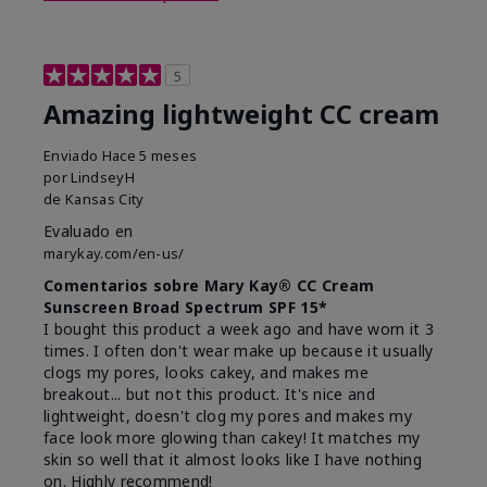
5
Amazing lightweight CC cream
Enviado
Hace 5 meses
por
LindseyH
de
Kansas City
Evaluado en
marykay.com/en-us/
Comentarios sobre Mary Kay® CC Cream
Sunscreen Broad Spectrum SPF 15*
I bought this product a week ago and have worn it 3
times. I often don't wear make up because it usually
clogs my pores, looks cakey, and makes me
breakout... but not this product. It's nice and
lightweight, doesn't clog my pores and makes my
face look more glowing than cakey! It matches my
skin so well that it almost looks like I have nothing
on. Highly recommend!