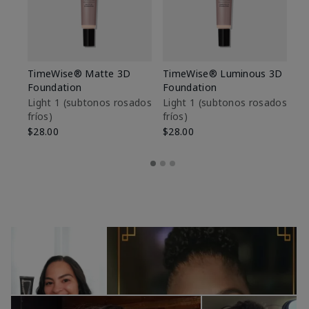
TimeWise® Matte 3D
TimeWise® Luminous 3D
Sk
Foundation
Foundation
De
es
Light 1​ (subtonos rosados
Light 1​ (subtonos rosados
fríos)
fríos)
$9
$28.00
$28.00