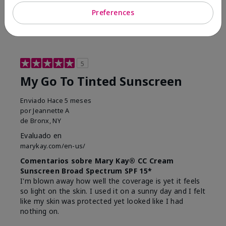
23
0
Preferences
Marcar esta opinión
5
My Go To Tinted Sunscreen
Enviado
Hace 5 meses
por
Jeannette A
de
Bronx, NY
Evaluado en
marykay.com/en-us/
Comentarios sobre Mary Kay® CC Cream
Sunscreen Broad Spectrum SPF 15*
I'm blown away how well the coverage is yet it feels
so light on the skin. I used it on a sunny day and I felt
like my skin was protected yet looked like I had
nothing on.