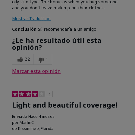
oily skin type. The bonus is when you hug someone
and you don't leave makeup on their clothes.
Mostrar Traducción
Conclusión
Sí, recomendaría a un amigo
¿Le ha resultado útil esta
opinión?
22
1
Marcar esta opinión
4
Light and beautiful coverage!
Enviado
Hace 4 meses
por
MarlinC
de
Kissimmee, Florida