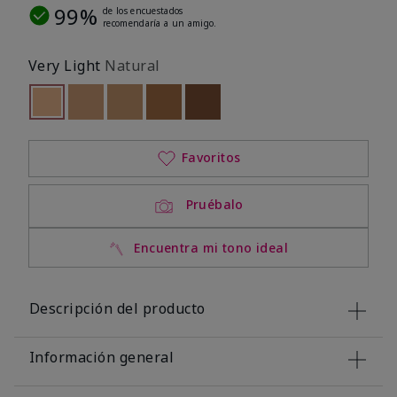
99%
de los encuestados
recomendaría a un amigo.
Very Light
Natural
seleccionado
Out of stock
Out of stock
Out of stock
Out of stock
Out of stock
Favoritos
Pruébalo
Encuentra mi tono ideal
Descripción del producto
Información general