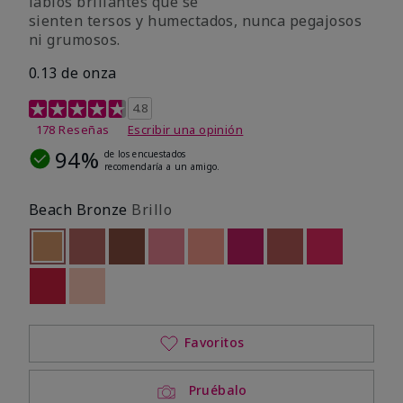
labios brillantes que se
sienten tersos y humectados, nunca pegajosos
ni grumosos.
0.13 de onza
Calificación de clientes de 4,2 de 5
4.8
178 Reseñas
Escribir una opinión
94%
de los encuestados
recomendaría a un amigo.
Beach Bronze
Brillo
seleccionado
Out of stock
Out of stock
Out of stock
Out of stock
Out of stock
Out of stock
Out of stock
Out of stoc
Out of stock
Out of stock
Favoritos
Pruébalo