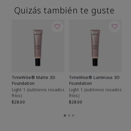
Quizás también te guste
TimeWise® Matte 3D
TimeWise® Luminous 3D
Sk
Foundation
Foundation
De
es
Light 1​ (subtonos rosados
Light 1​ (subtonos rosados
fríos)
fríos)
$9
$28.00
$28.00