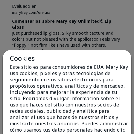
Evaluado en
marykay.com/en-us/
Comentarios sobre Mary Kay Unlimited® Lip
Gloss
Just purchased lip gloss. Silky smooth texture and
colors but not pleased with the applicator. Feels very
"floppy " not firm like I have used with others.
Definitely not firm like samples were.
Cookies
Mostrar Traducción
Este sitio es para consumidores de EUA. Mary Kay
Conclusión
Sí, recomendaría a un amigo
usa cookies, pixeles y otras tecnologías de
seguimiento en sus sitios electrónicos para
¿Le ha resultado útil esta
propósitos operativos, analíticos y de mercadeo,
opinión?
incluyendo para mejorar la experiencia de tu
sitio. Podríamos divulgar información sobre el
8
1
uso que haces del sitio con nuestros socios de
redes sociales, publicidad y analítica para
Marcar esta opinión
analizar el uso que haces de nuestros sitios y
mostrarte nuestros anuncios. Puedes administrar
cómo usamos tus datos personales haciendo clic