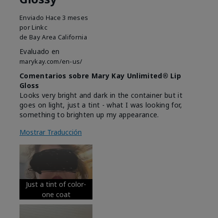
Enviado
Hace 3 meses
por
Linkc
de
Bay Area California
Evaluado en
marykay.com/en-us/
Comentarios sobre Mary Kay Unlimited® Lip
Gloss
Looks very bright and dark in the container but it
goes on light, just a tint - what I was looking for,
something to brighten up my appearance.
Mostrar Traducción
Just a tint of color-
one coat