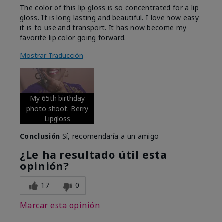
The color of this lip gloss is so concentrated for a lip
gloss. It is long lasting and beautiful. I love how easy
it is to use and transport. It has now become my
favorite lip color going forward.
Mostrar Traducción
My 65th birthday
photo shoot. Berry
Lipgloss
Conclusión
Sí, recomendaría a un amigo
¿Le ha resultado útil esta
opinión?
17
0
Marcar esta opinión