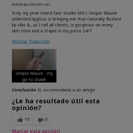
marykay.com/en-us/
Srsly my year-round fave shade! MK's Unique Mauve
unlimited lipgloss is bringing me that naturally flushed
lip vibe &, as I tell all clients, is gorgeous on every
skin tone and a staple in my purse 24/7.
Mostrar Traducción
Unique Mauve - my
go-to shade
Conclusión
Sí, recomendaría a un amigo
¿Le ha resultado útil esta
opinión?
19
0
Marcar esta opinión