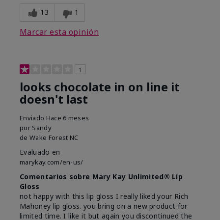
13
1
Marcar esta opinión
1
looks chocolate in on line it
doesn't last
Enviado
Hace 6 meses
por
Sandy
de
Wake Forest NC
Evaluado en
marykay.com/en-us/
Comentarios sobre Mary Kay Unlimited® Lip
Gloss
not happy with this lip gloss I really liked your Rich
Mahoney lip gloss. you bring on a new product for
limited time. I like it but again you discontinued the