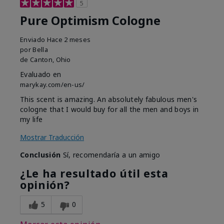
5
Pure Optimism Cologne
Enviado
Hace 2 meses
por
Bella
de
Canton, Ohio
Evaluado en
marykay.com/en-us/
This scent is amazing. An absolutely fabulous men's
cologne that I would buy for all the men and boys in
my life
Mostrar Traducción
Conclusión
Sí, recomendaría a un amigo
¿Le ha resultado útil esta
opinión?
5
0