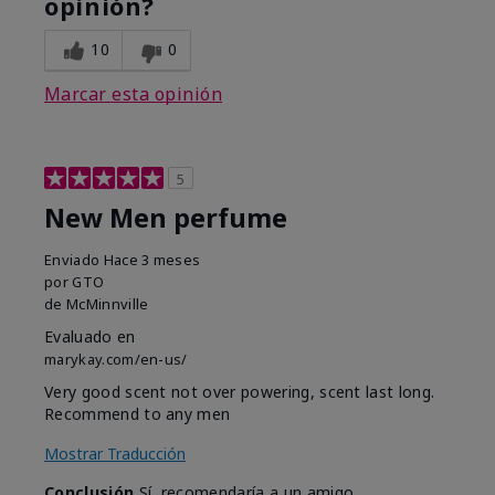
opinión?
10
0
Marcar esta opinión
5
New Men perfume
Enviado
Hace 3 meses
por
GTO
de
McMinnville
Evaluado en
marykay.com/en-us/
Very good scent not over powering, scent last long.
Recommend to any men
Mostrar Traducción
Conclusión
Sí, recomendaría a un amigo