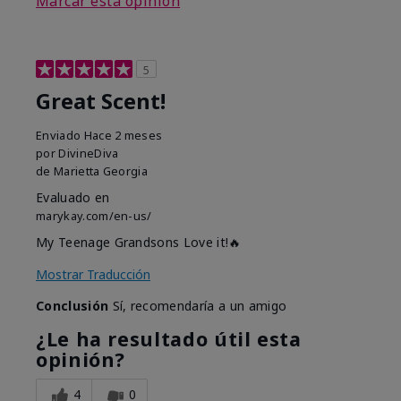
Marcar esta opinión
5
Great Scent!
Enviado
Hace 2 meses
por
DivineDiva
de
Marietta Georgia
Evaluado en
marykay.com/en-us/
My Teenage Grandsons Love it!🔥
Mostrar Traducción
Conclusión
Sí, recomendaría a un amigo
¿Le ha resultado útil esta
opinión?
4
0