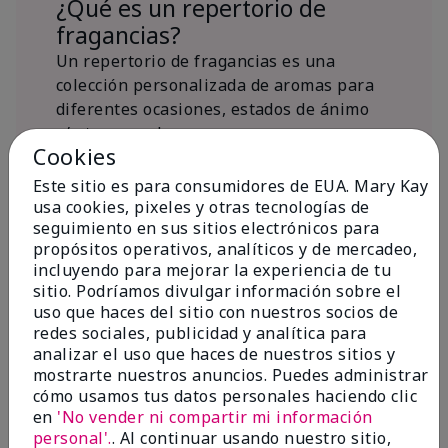
¿Qué es un repertorio de
fragancias?
Un repertorio de fragancias es una
colección personalizada de aromas para
diferentes ocasiones, estados de ánimo
y/o temporadas.
Cookies
¿Dónde encaja la fragancia Mary
Kay® True Optimism™ Eau de
Este sitio es para consumidores de EUA. Mary Kay
Parfum?
usa cookies, pixeles y otras tecnologías de
seguimiento en sus sitios electrónicos para
propósitos operativos, analíticos y de mercadeo,
incluyendo para mejorar la experiencia de tu
sitio. Podríamos divulgar información sobre el
uso que haces del sitio con nuestros socios de
redes sociales, publicidad y analítica para
Inspiración de la
analizar el uso que haces de nuestros sitios y
mostrarte nuestros anuncios. Puedes administrar
fragancia
cómo usamos tus datos personales haciendo clic
en
'No vender ni compartir mi información
Sobre Mary Kay® True Optimism™
personal'.
. Al continuar usando nuestro sitio,