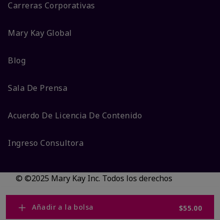
Carreras Corporativas
Mary Kay Global
Blog
Sala De Prensa
Acuerdo De Licencia De Contenido
Ingreso Consultora
© ©2025 Mary Kay Inc. Todos los derechos
reservados.
No vender/Preferencias de cookies
Añadir a la bolsa
$55.00
Código DSA/Queja al Código
Términos
Privacidad