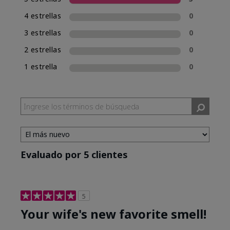
una experiencia de compra de fragancias
4 estrellas
0
consistente, Mary Kay incluirá la clasificación
de fragancia en el nombre de las nuevas
3 estrellas
0
fragancias. Mary Kay® True Optimism™ está
2 estrellas
0
clasificada como Eau de Parfum (EDP), lo cual se
incluye en su nombre.
1 estrella
0
Evaluado por 5 clientes
5
Your wife's new favorite smell!