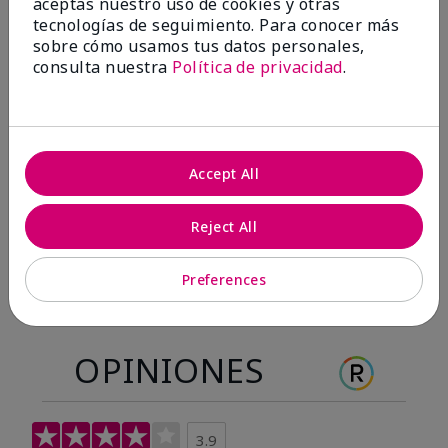
aceptas nuestro uso de cookies y otras
Antes & después
tecnologías de seguimiento. Para conocer más
sobre cómo usamos tus datos personales,
consulta nuestra
Política de privacidad
.
Antes
Después
Antes
Después
Accept All
Reject All
Preferences
OPINIONES
3.9