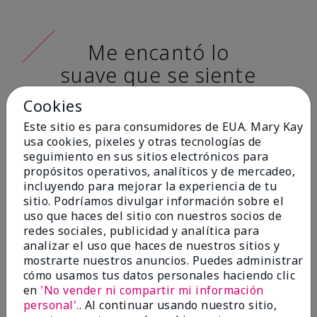
Me encantó lo
suave que se siente
al aplicarla. Tiene
Cookies
un acabado mate
Este sitio es para consumidores de EUA. Mary Kay
muy bonito y no se
usa cookies, pixeles y otras tecnologías de
seguimiento en sus sitios electrónicos para
siente pastosa en la
propósitos operativos, analíticos y de mercadeo,
piel. (tono de piel:
incluyendo para mejorar la experiencia de tu
sitio. Podríamos divulgar información sobre el
claro)
uso que haces del sitio con nuestros socios de
redes sociales, publicidad y analítica para
Ailime A., Tampa, Fla.
analizar el uso que haces de nuestros sitios y
mostrarte nuestros anuncios. Puedes administrar
cómo usamos tus datos personales haciendo clic
en
'No vender ni compartir mi información
personal'.
. Al continuar usando nuestro sitio,