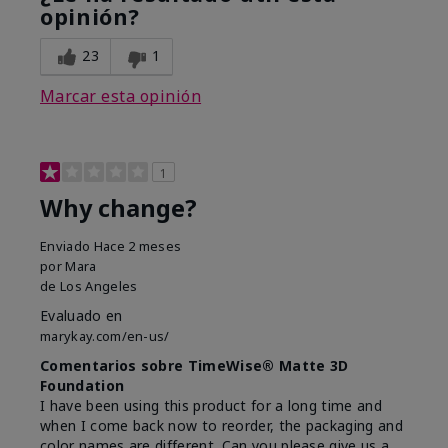
opinión?
23
1
Marcar esta opinión
1
Why change?
Enviado
Hace 2 meses
por
Mara
de
Los Angeles
Evaluado en
marykay.com/en-us/
Comentarios sobre TimeWise® Matte 3D
Foundation
I have been using this product for a long time and
when I come back now to reorder, the packaging and
color names are different. Can you please give us a