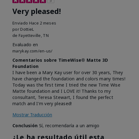
5
Very pleased!
Enviado
Hace 2 meses
por
DottieL
de
Fayetteville, TN
Evaluado en
marykay.com/en-us/
Comentarios sobre TimeWise® Matte 3D
Foundation
I have been a Mary Kay user for over 30 years, They
have changed the foundation and colors many times!
Today was the first time I tried the new Time Wise
Matte foundation and I LOVE it! Thanks to my
consultant, Teresa Stewart, I found the perfect
match and I'm very pleased!
Mostrar Traducción
Conclusión
Sí, recomendaría a un amigo
¿Le ha resultado útil esta