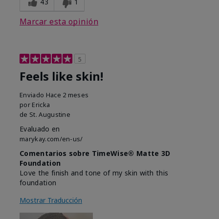
43
1
Marcar esta opinión
5
Feels like skin!
Enviado
Hace 2 meses
por
Ericka
de
St. Augustine
Evaluado en
marykay.com/en-us/
Comentarios sobre TimeWise® Matte 3D
Foundation
Love the finish and tone of my skin with this
foundation
Mostrar Traducción