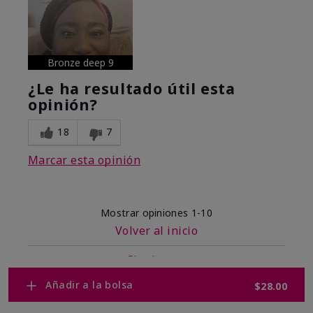
Bronze deep 9
¿Le ha resultado útil esta
opinión?
18
7
Marcar esta opinión
Mostrar opiniones
1-10
Volver al inicio
Siguiente
»
Añadir a la bolsa
$28.00