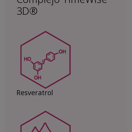
3D®
Resveratrol