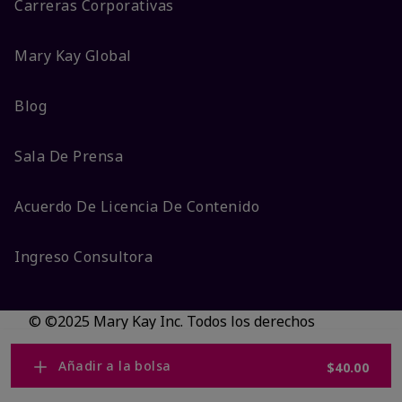
Carreras Corporativas
Mary Kay Global
Blog
Sala De Prensa
Acuerdo De Licencia De Contenido
Ingreso Consultora
© ©2025 Mary Kay Inc. Todos los derechos
reservados.
No vender/Preferencias de cookies
Añadir a la bolsa
$40.00
Código DSA/Queja al Código
Términos
Privacidad
Transparencia en CA
Accesibilidad
Cambiar país