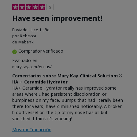
5
Have seen improvement!
Enviado
Hace 1 año
por
Rebecca
de
Mabank
Comprador verificado
Evaluado en
marykay.com/en-us/
Comentarios sobre Mary Kay Clinical Solutions®
HA + Ceramide Hydrator
HA+ Ceramide Hydrator really has improved some
areas where I had persistent discoloration or
bumpiness on my face. Bumps that had literally been
there for years, have diminished noticeably. A broken
blood vessel on the tip of my nose has all but
vanished. I think it's working!
Mostrar Traducción