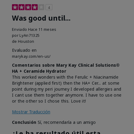
4
Was good until...
Enviado
Hace 11 meses
por
LyAn71325
de
Houston
Evaluado en
marykay.com/en-us/
Comentarios sobre Mary Kay Clinical Solutions®
HA + Ceramide Hydrator
This worked wonders with the Ferulic + Niacinamide
Brightener (applied first) then the HA+ Cer... at some
point during my peri journey I developed allergies and
I cant use them together anymore. I have to use one
or the other so I chose this. Love it!
Mostrar Traducción
Conclusión
Sí, recomendaría a un amigo
¿Le ha resultado útil esta