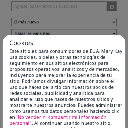
Cookies
Evaluado por 13 clientes
Este sitio es para consumidores de EUA. Mary Kay
usa cookies, pixeles y otras tecnologías de
seguimiento en sus sitios electrónicos para
5
propósitos operativos, analíticos y de mercadeo,
incluyendo para mejorar la experiencia de tu
Yeh! I really works
sitio. Podríamos divulgar información sobre el
uso que haces del sitio con nuestros socios de
Enviado
Hace 4 meses
redes sociales, publicidad y analítica para
por
Char
analizar el uso que haces de nuestros sitios y
de
Detroit, Mi
mostrarte nuestros anuncios. Puedes administrar
Evaluado en
cómo usamos tus datos personales haciendo clic
marykay.com/en-us/
en
'No vender ni compartir mi información
I ski all winter and since adding this to my progam
personal'.
. Al continuar usando nuestro sitio,