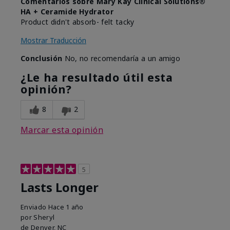
Comentarios sobre Mary Kay Clinical Solutions®
HA + Ceramide Hydrator
Product didn't absorb- felt tacky
Mostrar Traducción
Conclusión
No, no recomendaría a un amigo
¿Le ha resultado útil esta
opinión?
8
2
Marcar esta opinión
5
Lasts Longer
Enviado
Hace 1 año
por
Sheryl
de
Denver, NC