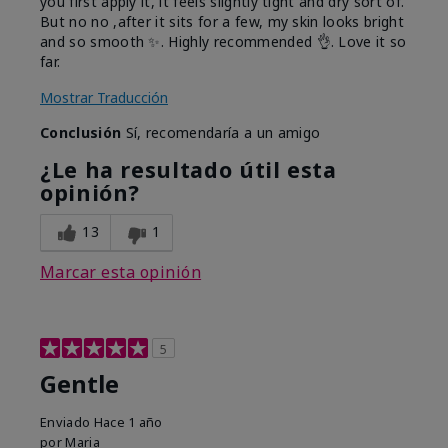
you first apply it, it feels slightly tight and dry sort of.
But no no ,after it sits for a few, my skin looks bright
and so smooth ✨️. Highly recommended 👌. Love it so
far.
Mostrar Traducción
Conclusión
Sí, recomendaría a un amigo
¿Le ha resultado útil esta
opinión?
13
1
Marcar esta opinión
5
Gentle
Enviado
Hace 1 año
por
Maria