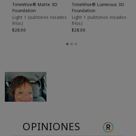
TimeWise® Matte 3D
TimeWise® Luminous 3D
Sk
Foundation
Foundation
De
es
Light 1​ (subtonos rosados
Light 1​ (subtonos rosados
fríos)
fríos)
$9
$28.00
$28.00
OPINIONES