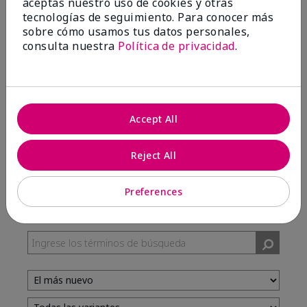
aceptas nuestro uso de cookies y otras
tecnologías de seguimiento. Para conocer más
sobre cómo usamos tus datos personales,
100%
consulta nuestra
Política de privacidad
.
de los encuestados recomendaría a un amigo.
5 estrellas
7
Accept All
4 estrellas
3
3 estrellas
0
Reject All
2 estrellas
0
1 estrella
0
Preferences