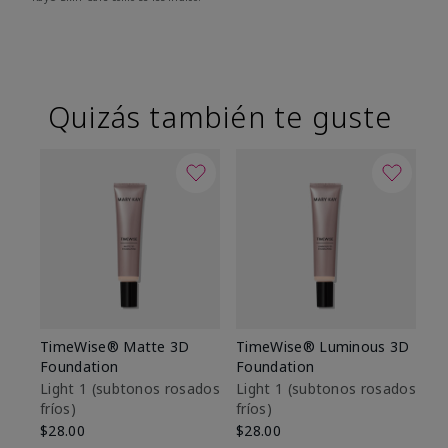
Quizás también te guste
TimeWise® Matte 3D
TimeWise® Luminous 3D
Sk
Foundation
Foundation
De
es
Light 1​ (subtonos rosados
Light 1​ (subtonos rosados
fríos)
fríos)
$9
$28.00
$28.00