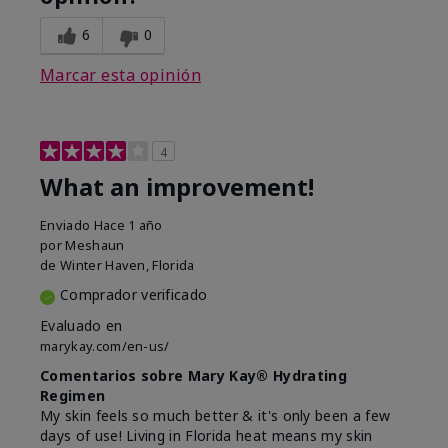
6
0
Marcar esta opinión
4
What an improvement!
Enviado
Hace 1 año
por
Meshaun
de
Winter Haven, Florida
Comprador verificado
Evaluado en
marykay.com/en-us/
Comentarios sobre Mary Kay® Hydrating
Regimen
My skin feels so much better & it's only been a few
days of use! Living in Florida heat means my skin