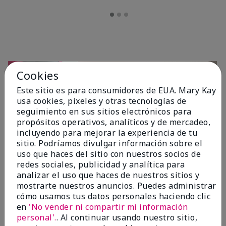
Cookies
Este sitio es para consumidores de EUA. Mary Kay
usa cookies, pixeles y otras tecnologías de
seguimiento en sus sitios electrónicos para
propósitos operativos, analíticos y de mercadeo,
incluyendo para mejorar la experiencia de tu
sitio. Podríamos divulgar información sobre el
OPINIONES
uso que haces del sitio con nuestros socios de
redes sociales, publicidad y analítica para
analizar el uso que haces de nuestros sitios y
mostrarte nuestros anuncios. Puedes administrar
4.7
cómo usamos tus datos personales haciendo clic
10 Reseñas
en
'No vender ni compartir mi información
personal'.
. Al continuar usando nuestro sitio,
Escribir Una Opinión