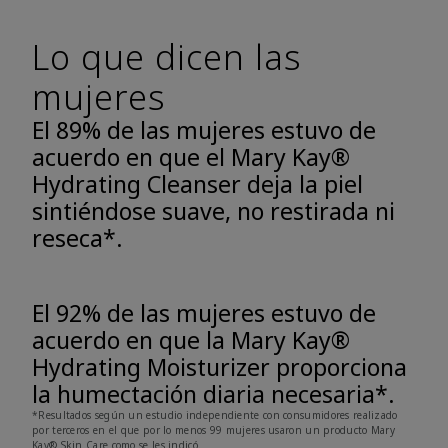
Lo que dicen las
mujeres
El 89% de las mujeres estuvo de
acuerdo en que el Mary Kay®
Hydrating Cleanser deja la piel
sintiéndose suave, no restirada ni
reseca*.
El 92% de las mujeres estuvo de
acuerdo en que la Mary Kay®
Hydrating Moisturizer proporciona
la humectación diaria necesaria*.
*Resultados según un estudio independiente con consumidores realizado
por terceros en el que por lo menos 99 mujeres usaron un producto Mary
Kay® Skin Care como se les indicó.