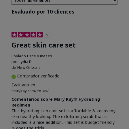
Evaluado por 10 clientes
5
Great skin care set
Enviado
Hace 8 meses
por
Lydia D
de
New Orleans
Comprador verificado
Evaluado en
marykay.com/en-us/
Comentarios sobre Mary Kay® Hydrating
Regimen
This hydrating skin care set is affordable & keeps my
skin healthy looking. The exfoliating scrub that is
included is a nice addition. This set is budget friendly
& does the trick!