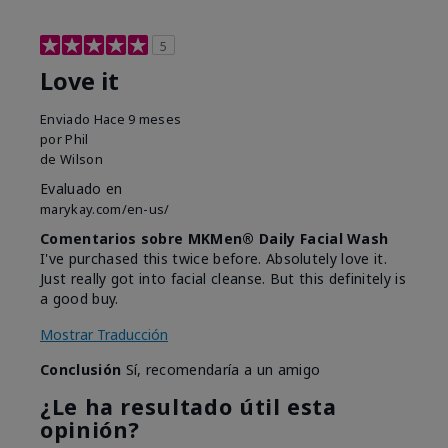
5
Love it
Enviado
Hace 9 meses
por
Phil
de
Wilson
Evaluado en
marykay.com/en-us/
Comentarios sobre MKMen® Daily Facial Wash
I've purchased this twice before. Absolutely love it.
Just really got into facial cleanse. But this definitely is
a good buy.
Mostrar Traducción
Conclusión
Sí, recomendaría a un amigo
¿Le ha resultado útil esta
opinión?