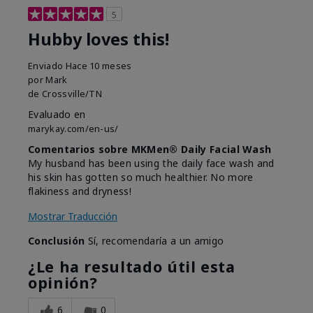
5
Hubby loves this!
Enviado
Hace 10 meses
por
Mark
de
Crossville/TN
Evaluado en
marykay.com/en-us/
Comentarios sobre MKMen® Daily Facial Wash
My husband has been using the daily face wash and
his skin has gotten so much healthier. No more
flakiness and dryness!
Mostrar Traducción
Conclusión
Sí, recomendaría a un amigo
¿Le ha resultado útil esta
opinión?
6
0