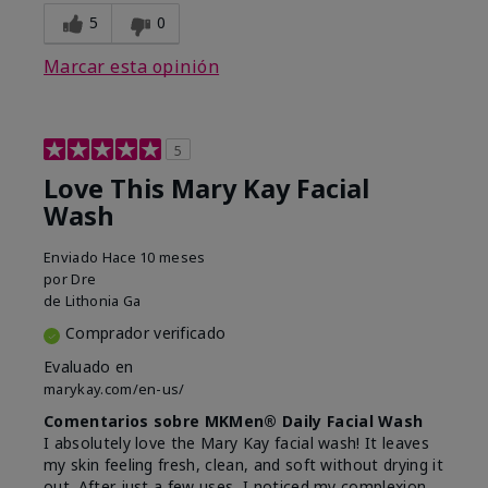
5
0
Marcar esta opinión
5
Love This Mary Kay Facial
Wash
Enviado
Hace 10 meses
por
Dre
de
Lithonia Ga
Comprador verificado
Evaluado en
marykay.com/en-us/
Comentarios sobre MKMen® Daily Facial Wash
I absolutely love the Mary Kay facial wash! It leaves
my skin feeling fresh, clean, and soft without drying it
out. After just a few uses, I noticed my complexion