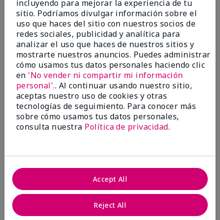
incluyendo para mejorar la experiencia de tu
5
sitio. Podríamos divulgar información sobre el
Satisfied
uso que haces del sitio con nuestros socios de
redes sociales, publicidad y analítica para
Enviado
Hace 3 meses
analizar el uso que haces de nuestros sitios y
por
Keyrone
mostrarte nuestros anuncios. Puedes administrar
de
LaBelle, FL
cómo usamos tus datos personales haciendo clic
Evaluado en
en
'No vender ni compartir mi información
marykay.com/en-us/
personal'.
. Al continuar usando nuestro sitio,
aceptas nuestro uso de cookies y otras
Since using MK products, my skin hasn't been as oily.
tecnologías de seguimiento. Para conocer más
I've received compliments that my complexion has
sobre cómo usamos tus datos personales,
improved, and most of all, my skin doesn't feel dry or
irritated after use. Moisturizers are usually hard to
consulta nuestra
Política de privacidad
.
come by, but this one is lightweight and not
overbearing or oily. Thank you so much, Mrs. Gaenelle
Tyre, for introducing me to these products!
Mostrar Traducción
Accept All
Conclusión
Sí, recomendaría a un amigo
Reject All
¿Le ha resultado útil esta
opinión?