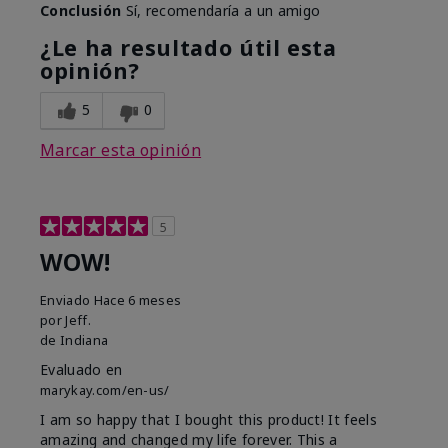
Conclusión
Sí, recomendaría a un amigo
¿Le ha resultado útil esta
opinión?
5
0
Marcar esta opinión
5
WOW!
Enviado
Hace 6 meses
por
Jeff.
de
Indiana
Evaluado en
marykay.com/en-us/
I am so happy that I bought this product! It feels
amazing and changed my life forever. This a