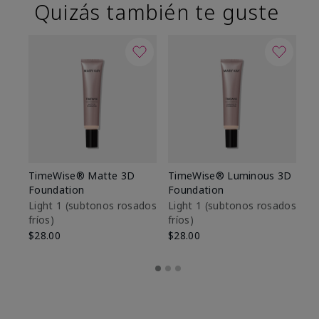
Quizás también te guste
TimeWise® Matte 3D
TimeWise® Luminous 3D
Sk
Foundation
Foundation
De
es
Light 1​ (subtonos rosados
Light 1​ (subtonos rosados
fríos)
fríos)
$9
$28.00
$28.00