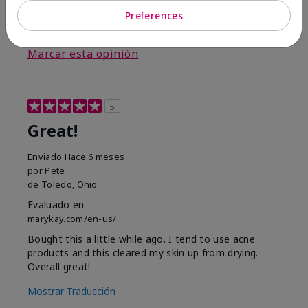
Preferences
3
0
Marcar esta opinión
5
Great!
Enviado
Hace 6 meses
por
Pete
de
Toledo, Ohio
Evaluado en
marykay.com/en-us/
Bought this a little while ago. I tend to use acne
products and this cleared my skin up from drying.
Overall great!
Mostrar Traducción