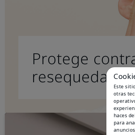
Protege contra
resequedad.
Cooki
Este sit
otras te
operativ
experien
haces del
para ana
anuncios