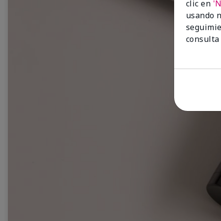
clic en
'
usando n
seguimie
consulta