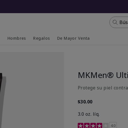
Bús
s
Hombres
Regalos
De Mayor Venta
Collapsed
Expanded
MKMen® Ulti
Protege su piel contr
$30.00
3.0 oz. líq.
Calificación de clientes 
4.0