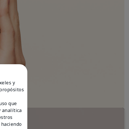
xeles y
 propósitos
 uso que
 analítica
estros
 haciendo