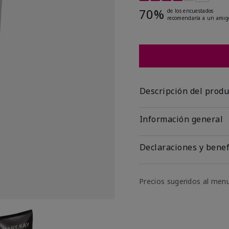
70%
de los encuestados
recomendaría a un amig
Descripción del produ
Información general
Declaraciones y benef
Precios sugeridos al men