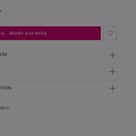
o.
Añadir a la bolsa
cto
icios
udeo.