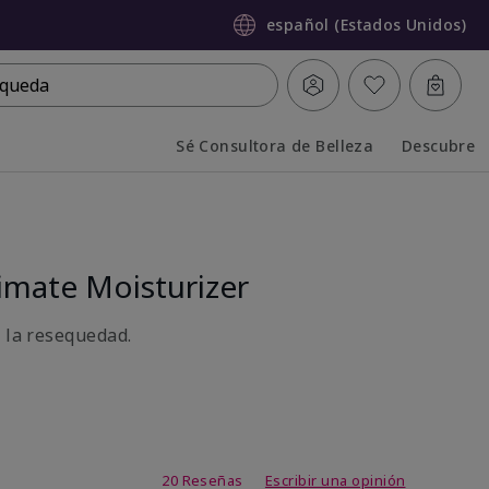
español (Estados Unidos)
queda
Sé Consultora de Belleza
Descubre
Collapsed
Expanded
mate Moisturizer
a la resequedad.
de 3,7 de 5
20 Reseñas
Escribir una opinión