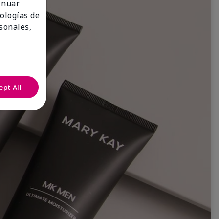
tinuar
nologías de
sonales,
ept All