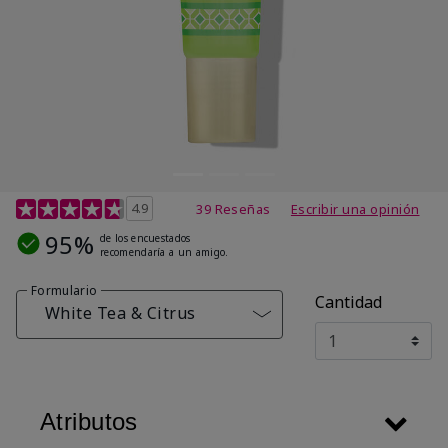
Calificación de clientes de 4,5 de 5
4.9
39 Reseñas
Escribir una opinión
95%
de los encuestados
recomendaría a un amigo.
Formulario
Cantidad
White Tea & Citrus
Atributos