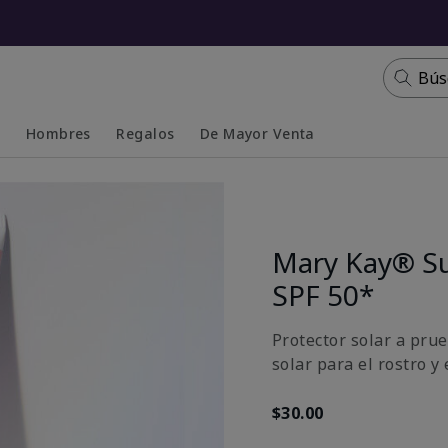
Bús
s
Hombres
Regalos
De Mayor Venta
Collapsed
Expanded
Mary Kay® S
SPF 50*
Protector solar a prue
solar para el rostro y
$30.00