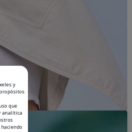
xeles y
 propósitos
 uso que
 analítica
estros
 haciendo