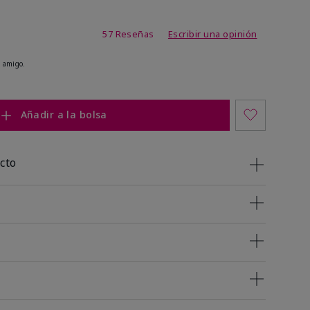
de 4,2 de 5
57 Reseñas
Escribir una opinión
 amigo.
Añadir a la bolsa
cto