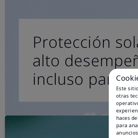
Protección sol
alto desempe
incluso para lo
Cooki
Este sit
otras te
operativ
experien
haces del
para ana
anuncios