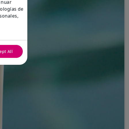
tinuar
nologías de
sonales,
ept All