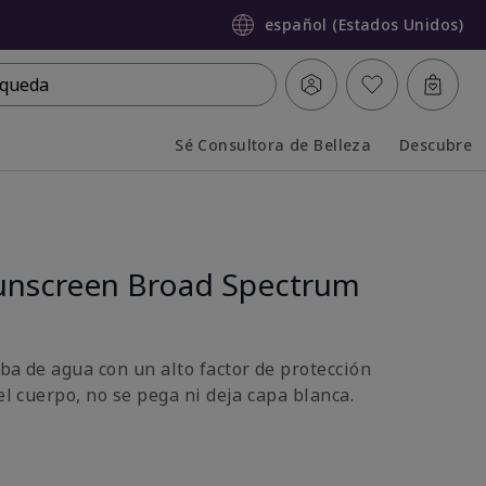
español (Estados Unidos)
queda
Sé Consultora de Belleza
Descubre
Collapsed
Expanded
unscreen Broad Spectrum
ba de agua con un alto factor de protección
 el cuerpo, no se pega ni deja capa blanca.