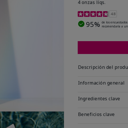
4 onzas líqs.
Calificación de clientes 
4.8
95%
de los encuestados
recomendaría a un
Descripción del produ
Información general
Ingredientes clave
Beneficios clave