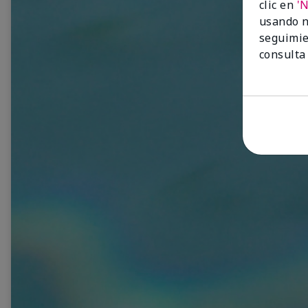
clic en
'
usando n
seguimie
consulta