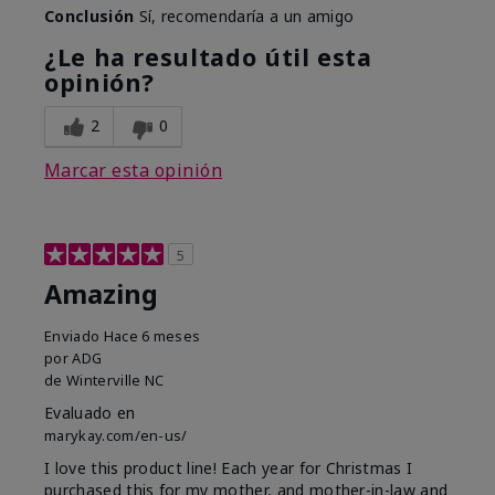
Conclusión
Sí, recomendaría a un amigo
¿Le ha resultado útil esta
opinión?
2
0
Marcar esta opinión
5
Amazing
Enviado
Hace 6 meses
por
ADG
de
Winterville NC
Evaluado en
marykay.com/en-us/
I love this product line! Each year for Christmas I
purchased this for my mother, and mother-in-law and