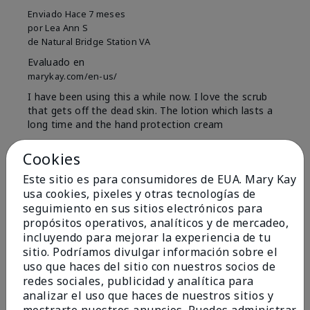
Enviado
Hace 7 meses
por
Lea Ann S
de
Natural Bridge Station VA
Evaluado en
marykay.com/en-us/
I have been using this a while now. I love the scrub
that gets off the dead skin. The lotion which lasts a
long time and the hand protection cream
Mostrar Traducción
Cookies
Conclusión
Sí, recomendaría a un amigo
Este sitio es para consumidores de EUA. Mary Kay
usa cookies, pixeles y otras tecnologías de
¿Le ha resultado útil esta
seguimiento en sus sitios electrónicos para
opinión?
propósitos operativos, analíticos y de mercadeo,
incluyendo para mejorar la experiencia de tu
15
0
sitio. Podríamos divulgar información sobre el
uso que haces del sitio con nuestros socios de
Marcar esta opinión
redes sociales, publicidad y analítica para
analizar el uso que haces de nuestros sitios y
mostrarte nuestros anuncios. Puedes administrar