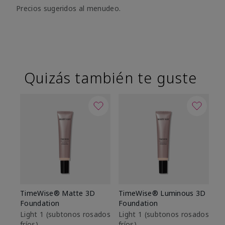
Precios sugeridos al menudeo.
Quizás también te guste
TimeWise® Matte 3D
TimeWise® Luminous 3D
Sk
Foundation
Foundation
De
es
Light 1​ (subtonos rosados
Light 1​ (subtonos rosados
fríos)
fríos)
$9