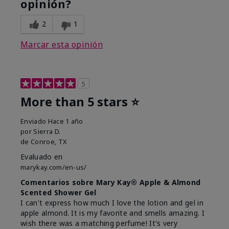
opinión?
2
1
Marcar esta opinión
5
More than 5 stars ⭐️
Enviado
Hace 1 año
por
Sierra D.
de
Conroe, TX
Evaluado en
marykay.com/en-us/
Comentarios sobre Mary Kay® Apple & Almond
Scented Shower Gel
I can't express how much I love the lotion and gel in
apple almond. It is my favorite and smells amazing. I
wish there was a matching perfume! It's very