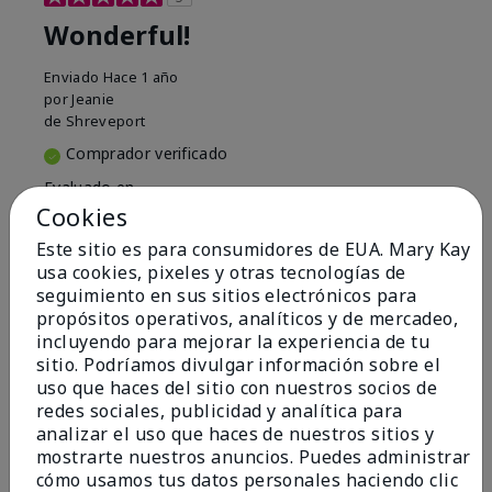
Wonderful!
Enviado
Hace 1 año
por
Jeanie
de
Shreveport
Comprador verificado
Evaluado en
marykay.com/en-us/
Cookies
Comentarios sobre Mary Kay® Apple & Almond
Este sitio es para consumidores de EUA. Mary Kay
Scented Shower Gel
usa cookies, pixeles y otras tecnologías de
I love this shower gel! Pair it with the matching
seguimiento en sus sitios electrónicos para
lotion.😊
propósitos operativos, analíticos y de mercadeo,
incluyendo para mejorar la experiencia de tu
Mostrar Traducción
sitio. Podríamos divulgar información sobre el
uso que haces del sitio con nuestros socios de
Conclusión
Sí, recomendaría a un amigo
redes sociales, publicidad y analítica para
¿Le ha resultado útil esta
analizar el uso que haces de nuestros sitios y
opinión?
mostrarte nuestros anuncios. Puedes administrar
cómo usamos tus datos personales haciendo clic