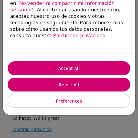
5
0
en
'No vender ni compartir mi información
personal'.
. Al continuar usando nuestro sitio,
Marcar esta opinión
aceptas nuestro uso de cookies y otras
tecnologías de seguimiento. Para conocer más
sobre cómo usamos tus datos personales,
consulta nuestra
Política de privacidad
.
5
Smells great
Enviado
Hace 1 año
por
Jennifer
Accept All
de
Warren
Comprador verificado
Reject All
Evaluado en
marykay.com/en-us/
Preferences
Comentarios sobre Mary Kay® Apple & Almond
Scented Shower Gel
So happy. Works great.
Mostrar Traducción