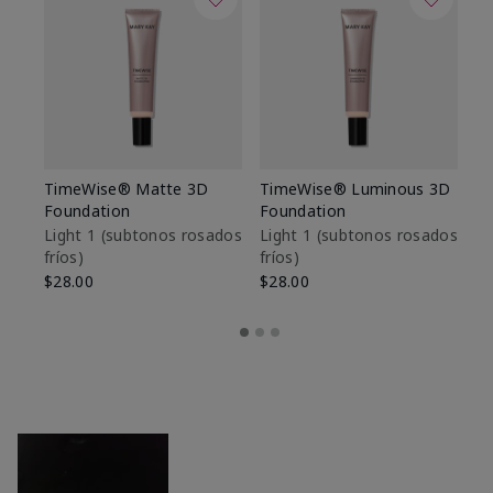
TimeWise® Matte 3D
TimeWise® Luminous 3D
Sk
Foundation
Foundation
De
es
Light 1​ (subtonos rosados
Light 1​ (subtonos rosados
fríos)
fríos)
$9
$28.00
$28.00