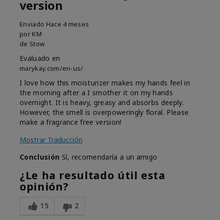
version
Enviado
Hace 4 meses
por
KM
de
Stow
Evaluado en
marykay.com/en-us/
I love how this moisturizer makes my hands feel in
the morning after a I smother it on my hands
overnight. It is heavy, greasy and absorbs deeply.
However, the smell is overpoweringly floral. Please
make a fragrance free version!
Mostrar Traducción
Conclusión
Sí, recomendaría a un amigo
¿Le ha resultado útil esta
opinión?
15
2