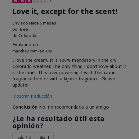
3
Love it, except for the scent!
Enviado
Hace 6 meses
por
Bee
de
Colorado
Evaluado en
marykay.com/en-us/
I love the cream. It is 100% mandatory in the dry
Colorado weather. The only thing I don't love about it
is the smell. It is over powering. I wish this came
fragrance free or with a lighter fragrance. Please
update!
Mostrar Traducción
Conclusión
No, no recomendaría a un amigo
¿Le ha resultado útil esta
opinión?
14
1