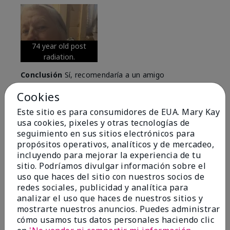
74 year old post
radiation.
Conclusión
Sí, recomendaría a un amigo
¿Le ha resultado útil esta
Cookies
opinión?
Este sitio es para consumidores de EUA. Mary Kay
usa cookies, pixeles y otras tecnologías de
6
0
seguimiento en sus sitios electrónicos para
propósitos operativos, analíticos y de mercadeo,
Marcar esta opinión
incluyendo para mejorar la experiencia de tu
sitio. Podríamos divulgar información sobre el
uso que haces del sitio con nuestros socios de
redes sociales, publicidad y analítica para
5
analizar el uso que haces de nuestros sitios y
Great Night time emollient
mostrarte nuestros anuncios. Puedes administrar
cómo usamos tus datos personales haciendo clic
Enviado
Hace 2 meses