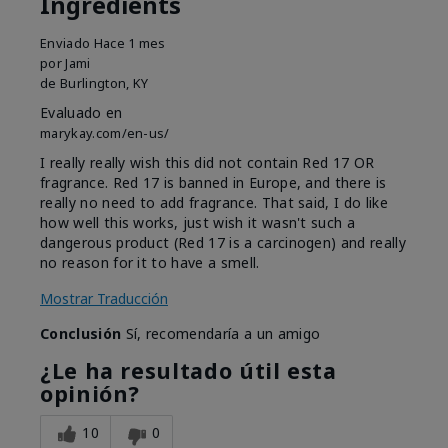
Ingredients
Enviado
Hace 1 mes
por
Jami
de
Burlington, KY
Evaluado en
marykay.com/en-us/
I really really wish this did not contain Red 17 OR
fragrance. Red 17 is banned in Europe, and there is
really no need to add fragrance. That said, I do like
how well this works, just wish it wasn't such a
dangerous product (Red 17 is a carcinogen) and really
no reason for it to have a smell.
Mostrar Traducción
Conclusión
Sí, recomendaría a un amigo
¿Le ha resultado útil esta
opinión?
10
0