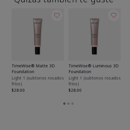
TimeWise® Matte 3D
TimeWise® Luminous 3D
Sk
Foundation
Foundation
De
es
Light 1​ (subtonos rosados
Light 1​ (subtonos rosados
fríos)
fríos)
$9
$28.00
$28.00