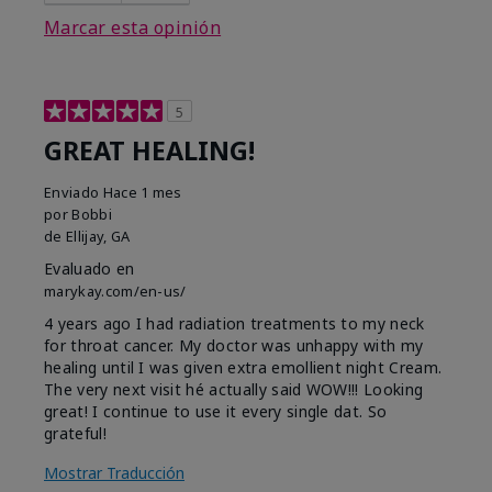
Marcar esta opinión
5
GREAT HEALING!
Enviado
Hace 1 mes
por
Bobbi
de
Ellijay, GA
Evaluado en
marykay.com/en-us/
4 years ago I had radiation treatments to my neck
for throat cancer. My doctor was unhappy with my
healing until I was given extra emollient night Cream.
The very next visit hé actually said WOW!!! Looking
great! I continue to use it every single dat. So
grateful!
Mostrar Traducción