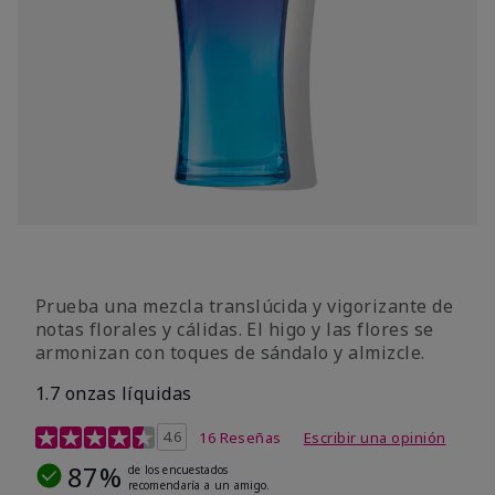
Prueba una mezcla translúcida y vigorizante de
notas florales y cálidas. El higo y las flores se
armonizan con toques de sándalo y almizcle.
1.7 onzas líquidas
Calificación de clientes de 4,5 de 5
4.6
16 Reseñas
Escribir una opinión
87%
de los encuestados
recomendaría a un amigo.