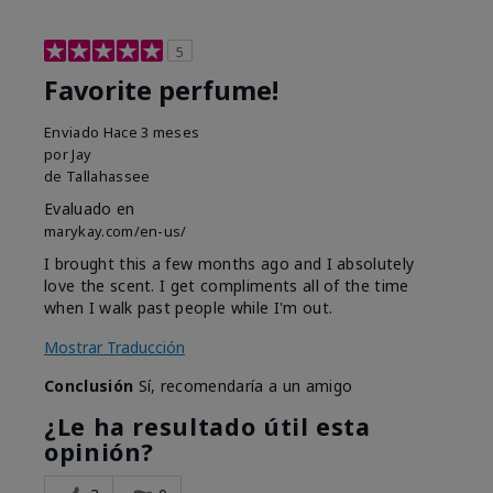
5
Favorite perfume!
Enviado
Hace 3 meses
por
Jay
de
Tallahassee
Evaluado en
marykay.com/en-us/
I brought this a few months ago and I absolutely
love the scent. I get compliments all of the time
when I walk past people while I'm out.
Mostrar Traducción
Conclusión
Sí, recomendaría a un amigo
¿Le ha resultado útil esta
opinión?