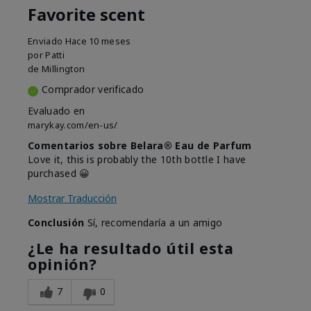
Favorite scent
Enviado
Hace 10 meses
por
Patti
de
Millington
Comprador verificado
Evaluado en
marykay.com/en-us/
Comentarios sobre Belara® Eau de Parfum
Love it, this is probably the 10th bottle I have
purchased 😀
Mostrar Traducción
Conclusión
Sí, recomendaría a un amigo
¿Le ha resultado útil esta
opinión?
7
0