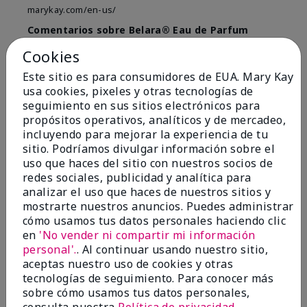
marykay.com/en-us/
Comentarios sobre Belara® Eau de Parfum
Used for over 10 years. Best smell!
Cookies
Mostrar Traducción
Este sitio es para consumidores de EUA. Mary Kay
usa cookies, pixeles y otras tecnologías de
Conclusión
Sí, recomendaría a un amigo
seguimiento en sus sitios electrónicos para
¿Le ha resultado útil esta
propósitos operativos, analíticos y de mercadeo,
opinión?
incluyendo para mejorar la experiencia de tu
sitio. Podríamos divulgar información sobre el
4
0
uso que haces del sitio con nuestros socios de
redes sociales, publicidad y analítica para
Marcar esta opinión
analizar el uso que haces de nuestros sitios y
mostrarte nuestros anuncios. Puedes administrar
cómo usamos tus datos personales haciendo clic
en
'No vender ni compartir mi información
5
personal'.
. Al continuar usando nuestro sitio,
Kristen
aceptas nuestro uso de cookies y otras
tecnologías de seguimiento. Para conocer más
Enviado
Hace 10 meses
sobre cómo usamos tus datos personales,
por
Jennifer