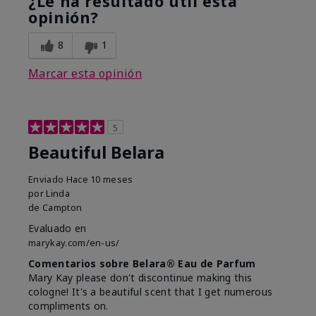
¿Le ha resultado útil esta
opinión?
8
1
Marcar esta opinión
5
Beautiful Belara
Enviado
Hace 10 meses
por
Linda
de
Campton
Evaluado en
marykay.com/en-us/
Comentarios sobre Belara® Eau de Parfum
Mary Kay please don't discontinue making this
cologne! It's a beautiful scent that I get numerous
compliments on.