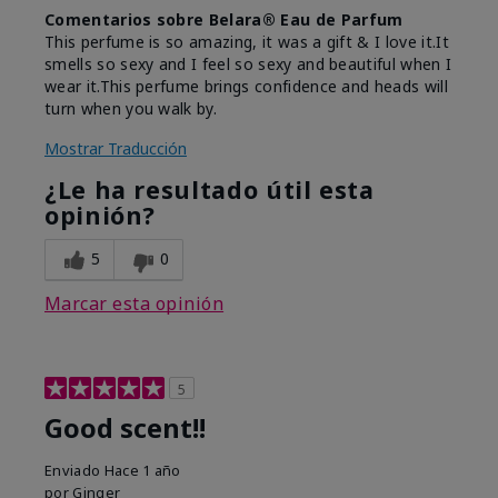
Comentarios sobre Belara® Eau de Parfum
This perfume is so amazing, it was a gift & I love it.It
smells so sexy and I feel so sexy and beautiful when I
wear it.This perfume brings confidence and heads will
turn when you walk by.
Mostrar Traducción
¿Le ha resultado útil esta
opinión?
5
0
Marcar esta opinión
5
Good scent!!
Enviado
Hace 1 año
por
Ginger