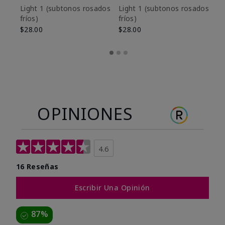
es
Light 1​ (subtonos rosados
Light 1​ (subtonos rosados
fríos)
fríos)
$9
$28.00
$28.00
OPINIONES
4.6
16 Reseñas
Escribir Una Opinión
87%