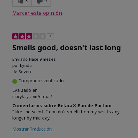
3
0
Marcar esta opinión
3
Smells good, doesn't last long
Enviado
Hace 9 meses
por
Lynda
de
Severn
Comprador verificado
Evaluado en
marykay.com/en-us/
Comentarios sobre Belara® Eau de Parfum
I like the scent, I couldn't smell it on my wrists any
longer by mid-day.
Mostrar Traducción