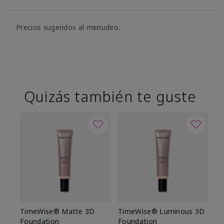
Precios sugeridos al menudeo.
Quizás también te guste
TimeWise® Matte 3D
TimeWise® Luminous 3D
Sk
Foundation
Foundation
De