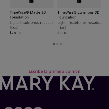
TimeWise® Matte 3D
TimeWise® Luminous 3D
Sk
Foundation
Foundation
De
es
Light 1​ (subtonos rosados
Light 1​ (subtonos rosados
fríos)
fríos)
$9
$28.00
$28.00
Escribe la primera opinión