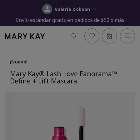
Valerie Dobson
Envío estándar gratis en pedidos de $50 o más
¡Nuevo!
Mary Kay® Lash Love Fanorama™
Define + Lift Mascara