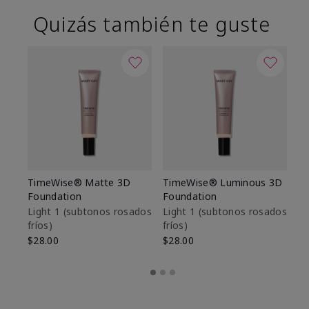
Quizás también te guste
TimeWise® Matte 3D
TimeWise® Luminous 3D
Sk
Foundation
Foundation
De
es
Light 1​ (subtonos rosados
Light 1​ (subtonos rosados
fríos)
fríos)
$9
$28.00
$28.00