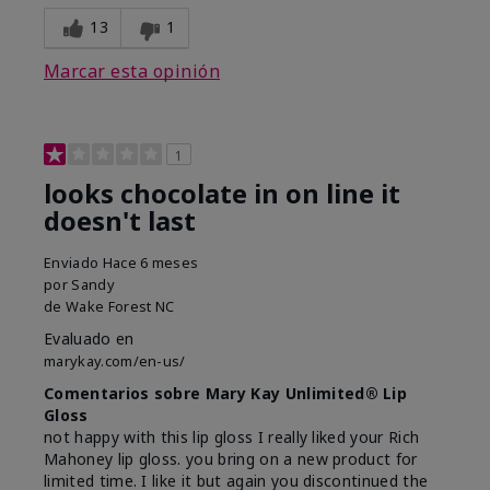
13
1
Marcar esta opinión
1
looks chocolate in on line it
doesn't last
Enviado
Hace 6 meses
por
Sandy
de
Wake Forest NC
Evaluado en
marykay.com/en-us/
Comentarios sobre Mary Kay Unlimited® Lip
Gloss
not happy with this lip gloss I really liked your Rich
Mahoney lip gloss. you bring on a new product for
limited time. I like it but again you discontinued the