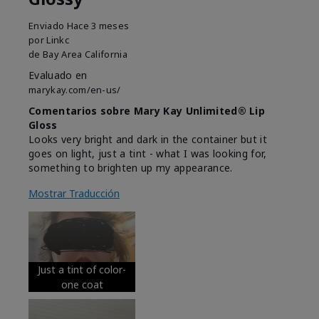
Enviado
Hace 3 meses
por
Linkc
de
Bay Area California
Evaluado en
marykay.com/en-us/
Comentarios sobre Mary Kay Unlimited® Lip
Gloss
Looks very bright and dark in the container but it
goes on light, just a tint - what I was looking for,
something to brighten up my appearance.
Mostrar Traducción
Just a tint of color-
one coat