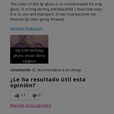
The color of this lip gloss is so concentrated for a lip
gloss. It is long lasting and beautiful. I love how easy
it is to use and transport. It has now become my
favorite lip color going forward.
Mostrar Traducción
My 65th birthday
photo shoot. Berry
Lipgloss
Conclusión
Sí, recomendaría a un amigo
¿Le ha resultado útil esta
opinión?
17
0
Marcar esta opinión