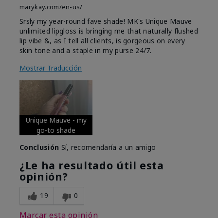
marykay.com/en-us/
Srsly my year-round fave shade! MK's Unique Mauve
unlimited lipgloss is bringing me that naturally flushed
lip vibe &, as I tell all clients, is gorgeous on every
skin tone and a staple in my purse 24/7.
Mostrar Traducción
Unique Mauve - my
go-to shade
Conclusión
Sí, recomendaría a un amigo
¿Le ha resultado útil esta
opinión?
19
0
Marcar esta opinión