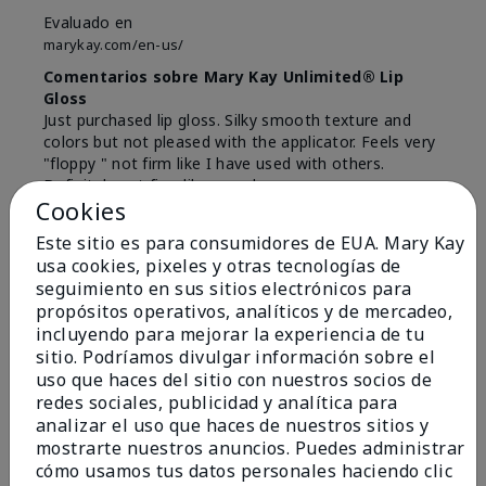
Evaluado en
marykay.com/en-us/
Comentarios sobre Mary Kay Unlimited® Lip
Gloss
Just purchased lip gloss. Silky smooth texture and
colors but not pleased with the applicator. Feels very
"floppy " not firm like I have used with others.
Definitely not firm like samples were.
Cookies
Mostrar Traducción
Este sitio es para consumidores de EUA. Mary Kay
Conclusión
Sí, recomendaría a un amigo
usa cookies, pixeles y otras tecnologías de
seguimiento en sus sitios electrónicos para
¿Le ha resultado útil esta
propósitos operativos, analíticos y de mercadeo,
opinión?
incluyendo para mejorar la experiencia de tu
sitio. Podríamos divulgar información sobre el
8
1
uso que haces del sitio con nuestros socios de
redes sociales, publicidad y analítica para
Marcar esta opinión
analizar el uso que haces de nuestros sitios y
mostrarte nuestros anuncios. Puedes administrar
cómo usamos tus datos personales haciendo clic