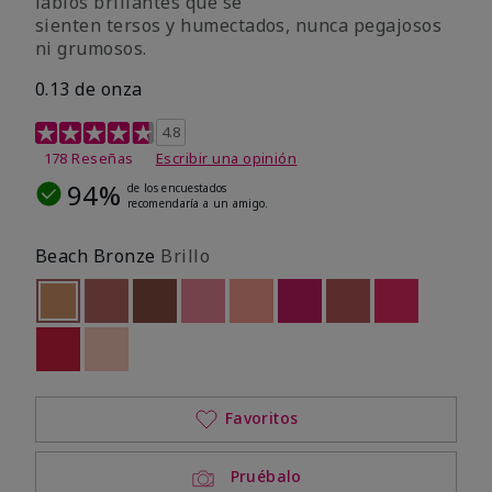
labios brillantes que se
sienten tersos y humectados, nunca pegajosos
ni grumosos.
0.13 de onza
Calificación de clientes de 4,2 de 5
4.8
178 Reseñas
Escribir una opinión
94%
de los encuestados
recomendaría a un amigo.
Beach Bronze
Brillo
seleccionado
Out of stock
Out of stock
Out of stock
Out of stock
Out of stock
Out of stock
Out of stock
Out of stoc
Out of stock
Out of stock
Favoritos
Pruébalo