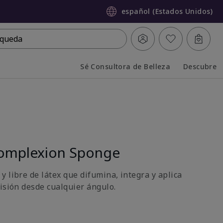
español (Estados Unidos)
queda
Sé Consultora de Belleza
Descubre
Collapsed
Expanded
omplexion Sponge
 libre de látex que difumina, integra y aplica
cisión desde cualquier ángulo.