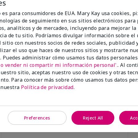
es
io es para consumidores de EUA. Mary Kay usa cookies, pi
cnologías de seguimiento en sus sitios electrónicos para
os, analíticos y de mercadeo, incluyendo para mejorar la
cia de tu sitio. Podríamos divulgar información sobre el
Luminous 3D Foundation
Skinvigorate™ Duo Facial Devic
 sitio con nuestros socios de redes sociales, publicidad y
especial†
btonos rosados fríos)
lizar el uso que haces de nuestros sitios y mostrarte nu
$95.00
. Puedes administrar cómo usamos tus datos personales
No vender ni compartir mi información personal'.
. Al con
uestro sitio, aceptas nuestro uso de cookies y otras tec
nto. Para conocer más sobre cómo usamos tus datos per
 nuestra
Política de privacidad
.
Preferences
Reject All
Acc