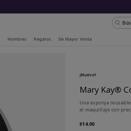
Bús
s
Hombres
Regalos
De Mayor Venta
Collapsed
Expanded
¡Nuevo!
Mary Kay® C
Una esponja reusable y
el maquillaje con pre
$14.00