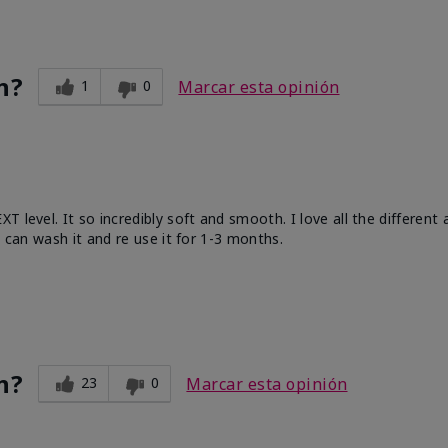
n?
1
0
Marcar esta opinión
 level. It so incredibly soft and smooth. I love all the different
u can wash it and re use it for 1-3 months.
n?
23
0
Marcar esta opinión