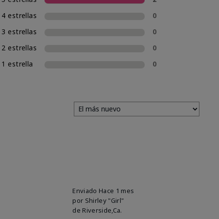
4 estrellas
0
3 estrellas
0
2 estrellas
0
1 estrella
0
Enviado
Hace 1 mes
por
Shirley "Girl"
de
Riverside,Ca.