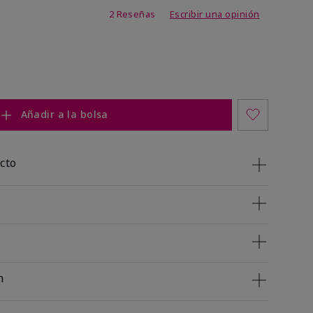
 de 5 de 5
2 Reseñas
Escribir una opinión
Añadir a la bolsa
cto
n