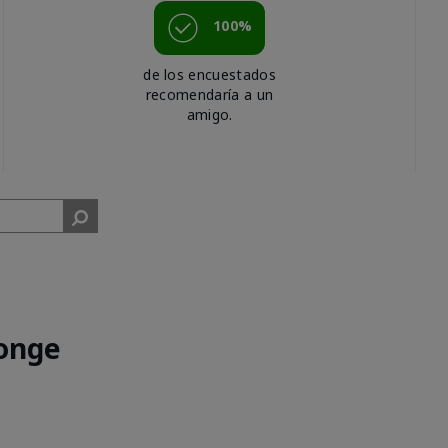
100%
de los encuestados
recomendaría a un
amigo.
onge