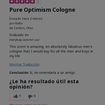
5
Pure Optimism Cologne
Enviado
Hace 2 meses
por
Bella
de
Canton, Ohio
Evaluado en
marykay.com/en-us/
This scent is amazing. An absolutely fabulous men's
cologne that I would buy for all the men and boys in
my life
Mostrar Traducción
Conclusión
Sí, recomendaría a un amigo
¿Le ha resultado útil esta
opinión?
5
0