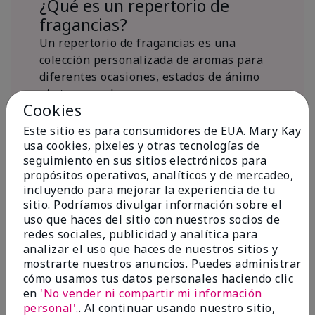
¿Qué es un repertorio de
fragancias?
Un repertorio de fragancias es una
colección personalizada de aromas para
diferentes ocasiones, estados de ánimo
y/o temporadas.
Cookies
¿Dónde encaja la fragancia Mary
Kay® True Optimism™ Eau de
Este sitio es para consumidores de EUA. Mary Kay
Parfum?
usa cookies, pixeles y otras tecnologías de
seguimiento en sus sitios electrónicos para
propósitos operativos, analíticos y de mercadeo,
incluyendo para mejorar la experiencia de tu
sitio. Podríamos divulgar información sobre el
uso que haces del sitio con nuestros socios de
redes sociales, publicidad y analítica para
Inspiración de la
analizar el uso que haces de nuestros sitios y
mostrarte nuestros anuncios. Puedes administrar
fragancia
cómo usamos tus datos personales haciendo clic
en
'No vender ni compartir mi información
Sobre Mary Kay® True Optimism™
personal'.
. Al continuar usando nuestro sitio,