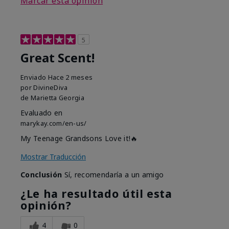
Marcar esta opinión
5
Great Scent!
Enviado
Hace 2 meses
por
DivineDiva
de
Marietta Georgia
Evaluado en
marykay.com/en-us/
My Teenage Grandsons Love it!🔥
Mostrar Traducción
Conclusión
Sí, recomendaría a un amigo
¿Le ha resultado útil esta
opinión?
4
0