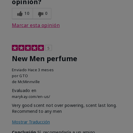
opinión?
10
0
Marcar esta opinión
5
New Men perfume
Enviado
Hace 3 meses
por
GTO
de
McMinnville
Evaluado en
marykay.com/en-us/
Very good scent not over powering, scent last long.
Recommend to any men
Mostrar Traducción
Conclusión
Sí, recomendaría a un amigo