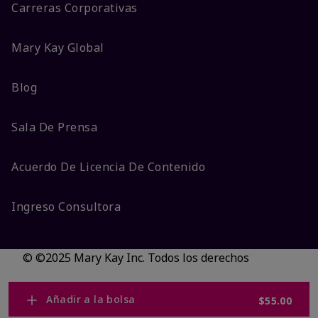
Carreras Corporativas
Mary Kay Global
Blog
Sala De Prensa
Acuerdo De Licencia De Contenido
Ingreso Consultora
© ©2025 Mary Kay Inc. Todos los derechos
reservados.
No vender/Preferencias de cookies
Añadir a la bolsa
$55.00
Código DSA/Queja al Código
Términos
Privacidad