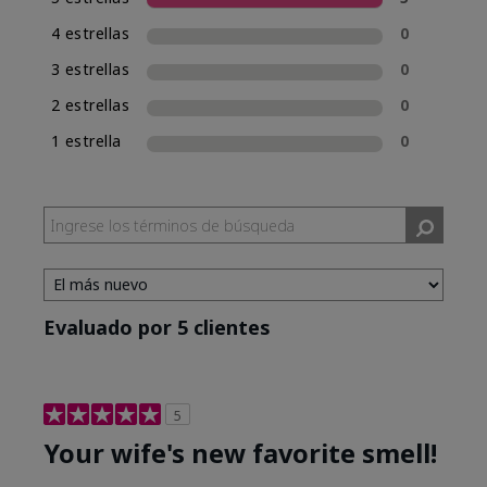
una experiencia de compra de fragancias
4 estrellas
0
consistente, Mary Kay incluirá la clasificación
de fragancia en el nombre de las nuevas
3 estrellas
0
fragancias. Mary Kay® True Optimism™ está
2 estrellas
0
clasificada como Eau de Parfum (EDP), lo cual se
incluye en su nombre.
1 estrella
0
Evaluado por 5 clientes
5
Your wife's new favorite smell!