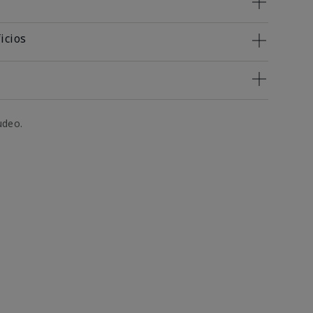
icios
udeo.