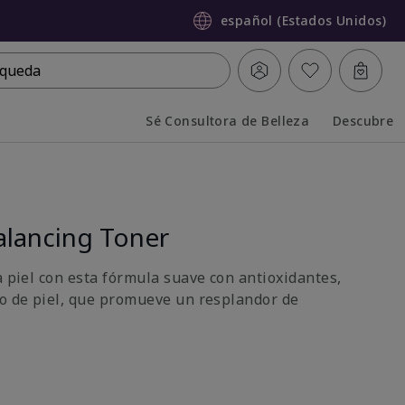
español (Estados Unidos)
queda
Sé Consultora de Belleza
Descubre
Collapsed
Expanded
lancing Toner
a piel con esta fórmula suave con antioxidantes,
po de piel, que promueve un resplandor de