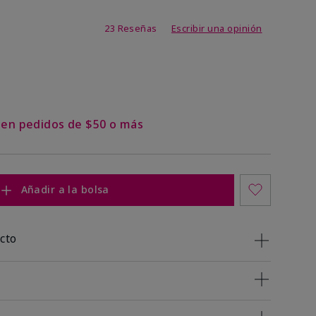
de 3,9 de 5
23 Reseñas
Escribir una opinión
s en pedidos de $50 o más
Añadir a la bolsa
cto