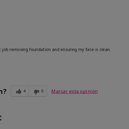
t job removing foundation and ensuring my face is clean.
n?
4
0
Marcar esta opinión
t