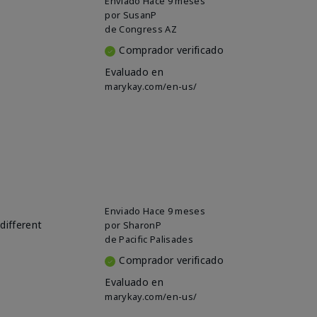
Enviado
Hace 9 meses
por
SusanP
de
Congress AZ
Comprador verificado
Evaluado en
marykay.com/en-us/
Enviado
Hace 9 meses
different
por
SharonP
de
Pacific Palisades
Comprador verificado
Evaluado en
marykay.com/en-us/