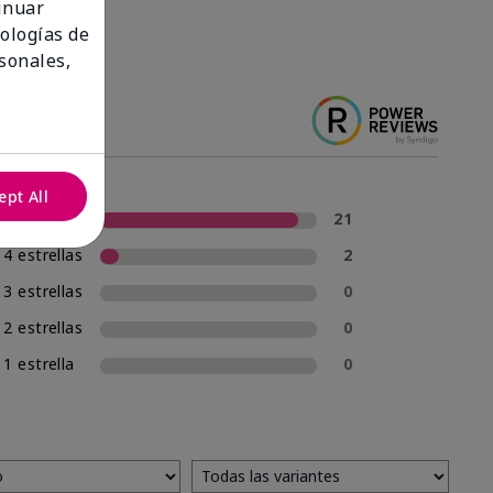
tinuar
nologías de
sonales,
ept All
5 estrellas
21
4 estrellas
2
3 estrellas
0
2 estrellas
0
1 estrella
0