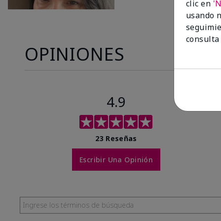
clic en
'
usando n
seguimie
consulta
OPINIONES
4.9
23 Reseñas
Escribir Una Opinión