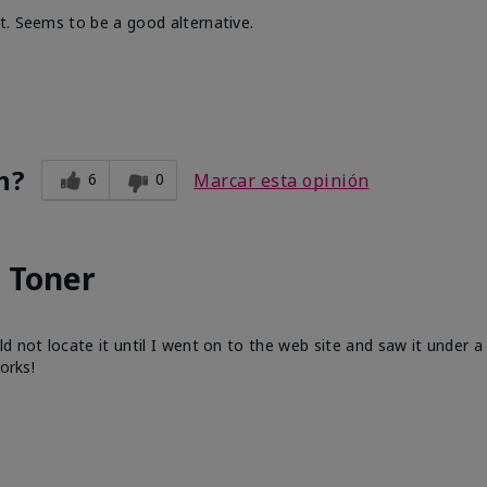
t. Seems to be a good alternative.
n?
6
0
Marcar esta opinión
 Toner
 not locate it until I went on to the web site and saw it under a 
orks!