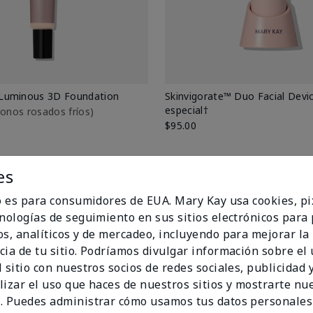
Luminous 3D Foundation
Skinvigorate™ Duo Facial Devic
especial†
btonos rosados fríos)
$95.00
es
io es para consumidores de EUA. Mary Kay usa cookies, pi
cnologías de seguimiento en sus sitios electrónicos para
os, analíticos y de mercadeo, incluyendo para mejorar la
cia de tu sitio. Podríamos divulgar información sobre el
 sitio con nuestros socios de redes sociales, publicidad y
lizar el uso que haces de nuestros sitios y mostrarte nu
. Puedes administrar cómo usamos tus datos personales