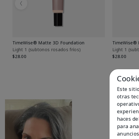
Previous
TimeWise® Matte 3D Foundation
TimeWise® 
Light 1​ (subtonos rosados fríos)
Light 1​ (su
$28.00
$28.00
Cooki
Este sit
otras te
operativ
experien
haces del
para ana
anuncios