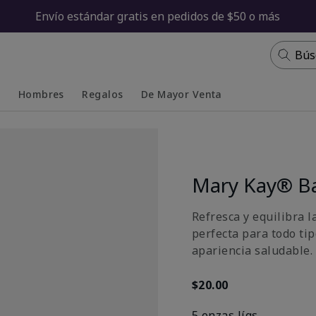
Envío estándar gratis en pedidos de $50 o más
Bús
s
Hombres
Regalos
De Mayor Venta
Collapsed
Expanded
Mary Kay® Ba
Refresca y equilibra l
perfecta para todo ti
apariencia saludable.
$20.00
5 onzas líqs.