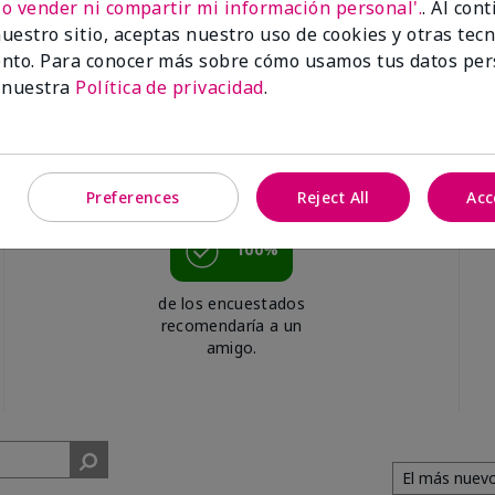
No vender ni compartir mi información personal'.
. Al con
uestro sitio, aceptas nuestro uso de cookies y otras tec
nto. Para conocer más sobre cómo usamos tus datos per
 nuestra
Política de privacidad
.
Preferences
Reject All
Acc
100%
de los encuestados
recomendaría a un
amigo.