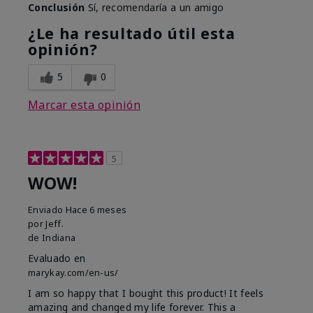
Conclusión
Sí, recomendaría a un amigo
¿Le ha resultado útil esta
opinión?
5
0
Marcar esta opinión
5
WOW!
Enviado
Hace 6 meses
por
Jeff.
de
Indiana
Evaluado en
marykay.com/en-us/
I am so happy that I bought this product! It feels
amazing and changed my life forever. This a