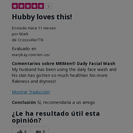
5
Hubby loves this!
Enviado
Hace 11 meses
por
Mark
de
Crossville/TN
Evaluado en
marykay.com/en-us/
Comentarios sobre MKMen® Daily Facial Wash
My husband has been using the daily face wash and
his skin has gotten so much healthier. No more
flakiness and dryness!
Mostrar Traducción
Conclusión
Sí, recomendaría a un amigo
¿Le ha resultado útil esta
opinión?
6
0