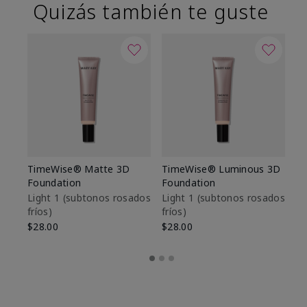
Quizás también te guste
TimeWise® Matte 3D
TimeWise® Luminous 3D
Sk
Foundation
Foundation
De
es
Light 1​ (subtonos rosados
Light 1​ (subtonos rosados
fríos)
fríos)
$9
$28.00
$28.00