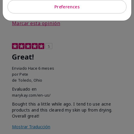
Preferences
3
0
Marcar esta opinión
5
Great!
Enviado
Hace 6 meses
por
Pete
de
Toledo, Ohio
Evaluado en
marykay.com/en-us/
Bought this a little while ago. I tend to use acne
products and this cleared my skin up from drying.
Overall great!
Mostrar Traducción