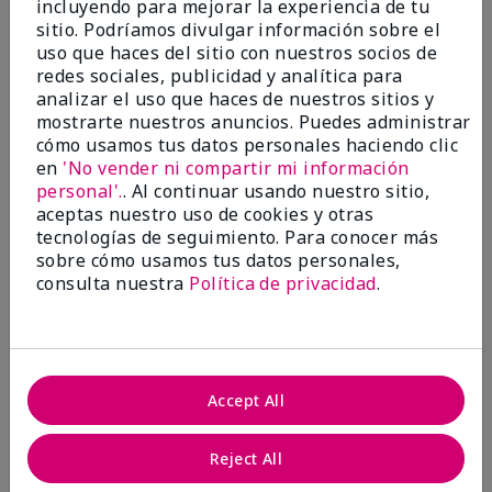
incluyendo para mejorar la experiencia de tu
5
sitio. Podríamos divulgar información sobre el
Satisfied
uso que haces del sitio con nuestros socios de
redes sociales, publicidad y analítica para
Enviado
Hace 3 meses
analizar el uso que haces de nuestros sitios y
por
Keyrone
mostrarte nuestros anuncios. Puedes administrar
de
LaBelle, FL
cómo usamos tus datos personales haciendo clic
Evaluado en
en
'No vender ni compartir mi información
marykay.com/en-us/
personal'.
. Al continuar usando nuestro sitio,
aceptas nuestro uso de cookies y otras
Since using MK products, my skin hasn't been as oily.
tecnologías de seguimiento. Para conocer más
I've received compliments that my complexion has
sobre cómo usamos tus datos personales,
improved, and most of all, my skin doesn't feel dry or
irritated after use. Moisturizers are usually hard to
consulta nuestra
Política de privacidad
.
come by, but this one is lightweight and not
overbearing or oily. Thank you so much, Mrs. Gaenelle
Tyre, for introducing me to these products!
Mostrar Traducción
Accept All
Conclusión
Sí, recomendaría a un amigo
Reject All
¿Le ha resultado útil esta
opinión?