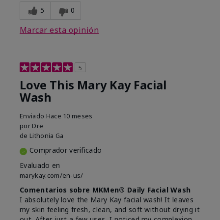
5
0
Marcar esta opinión
5
Love This Mary Kay Facial
Wash
Enviado
Hace 10 meses
por
Dre
de
Lithonia Ga
Comprador verificado
Evaluado en
marykay.com/en-us/
Comentarios sobre MKMen® Daily Facial Wash
I absolutely love the Mary Kay facial wash! It leaves
my skin feeling fresh, clean, and soft without drying it
out. After just a few uses, I noticed my complexion