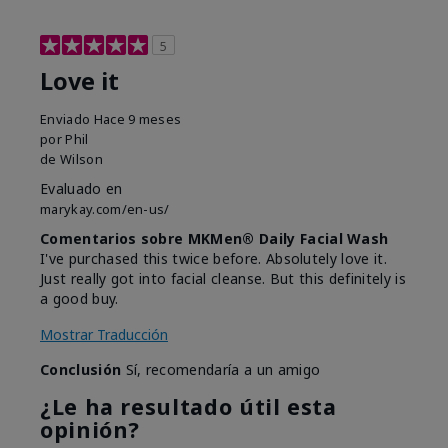
5
Love it
Enviado
Hace 9 meses
por
Phil
de
Wilson
Evaluado en
marykay.com/en-us/
Comentarios sobre MKMen® Daily Facial Wash
I've purchased this twice before. Absolutely love it.
Just really got into facial cleanse. But this definitely is
a good buy.
Mostrar Traducción
Conclusión
Sí, recomendaría a un amigo
¿Le ha resultado útil esta
opinión?