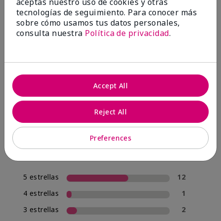
aceptas nuestro uso de cookies y otras
tecnologías de seguimiento. Para conocer más
sobre cómo usamos tus datos personales,
consulta nuestra
Política de privacidad
.
OPINIONES
4.0
Accept All
20 Reseñas
Reject All
Escribir Una Opinión
Preferences
70%
de los encuestados recomendaría a un amigo.
5 estrellas
12
4 estrellas
1
3 estrellas
2