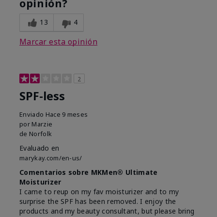
opinión?
13
4
Marcar esta opinión
2
SPF-less
Enviado
Hace 9 meses
por
Marzie
de
Norfolk
Evaluado en
marykay.com/en-us/
Comentarios sobre MKMen® Ultimate
Moisturizer
I came to reup on my fav moisturizer and to my
surprise the SPF has been removed. I enjoy the
products and my beauty consultant, but please bring