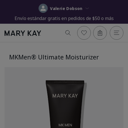
Valerie Dobson
Envío estándar gratis en pedidos de $50 o más
MKMen® Ultimate Moisturizer