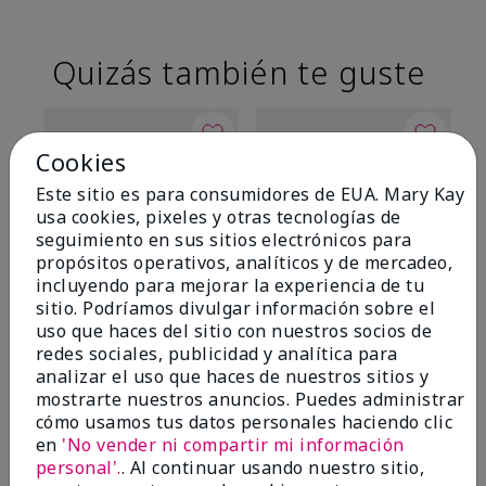
Quizás también te guste
Cookies
Este sitio es para consumidores de EUA. Mary Kay
usa cookies, pixeles y otras tecnologías de
seguimiento en sus sitios electrónicos para
propósitos operativos, analíticos y de mercadeo,
incluyendo para mejorar la experiencia de tu
sitio. Podríamos divulgar información sobre el
TimeWise® Matte 3D
TimeWise® Luminous 3D
Sk
uso que haces del sitio con nuestros socios de
Foundation
Foundation
De
redes sociales, publicidad y analítica para
es
Light 1​ (subtonos rosados
Light 1​ (subtonos rosados
analizar el uso que haces de nuestros sitios y
fríos)
fríos)
$9
mostrarte nuestros anuncios. Puedes administrar
$28.00
$28.00
cómo usamos tus datos personales haciendo clic
en
'No vender ni compartir mi información
personal'.
. Al continuar usando nuestro sitio,