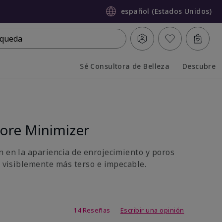
español (Estados Unidos)
queda
Sé Consultora de Belleza
Descubre
Collapsed
Expanded
ore Minimizer
n en la apariencia de enrojecimiento y poros
s visiblemente más terso e impecable.
 de 5 de 5
14 Reseñas
Escribir una opinión