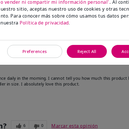
No vender ni compartir mi información personal'.
. Al con
uestro sitio, aceptas nuestro uso de cookies y otras tec
nto. Para conocer más sobre cómo usamos tus datos per
 nuestra
Política de privacidad
.
Preferences
Reject All
Acc
nce daily in the morning. I cannot tell you how much this product
 in size. I absolutely love this product.
n?
6
0
Marcar esta opinión