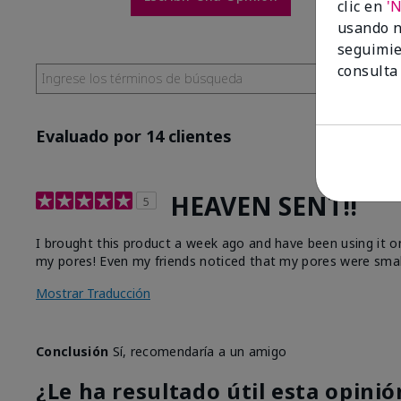
clic en
'
usando n
seguimie
consulta
Evaluado por 14 clientes
HEAVEN SENT!!
5
I brought this product a week ago and have been using it o
my pores! Even my friends noticed that my pores were smaller
Mostrar Traducción
Conclusión
Sí, recomendaría a un amigo
¿Le ha resultado útil esta opinió