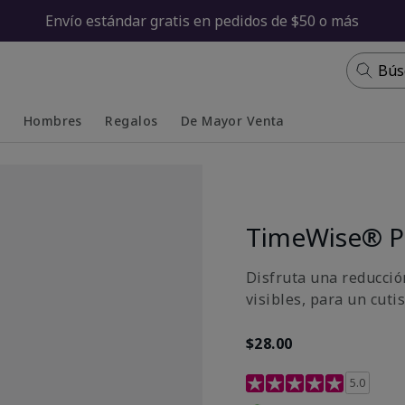
Envío estándar gratis en pedidos de $50 o más
Bús
s
Hombres
Regalos
De Mayor Venta
Collapsed
Expanded
TimeWise® P
Disfruta una reducció
visibles, para un cuti
$28.00
Calificación de clientes
5.0