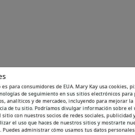
es
io es para consumidores de EUA. Mary Kay usa cookies, pi
cnologías de seguimiento en sus sitios electrónicos para
os, analíticos y de mercadeo, incluyendo para mejorar la
100%
cia de tu sitio. Podríamos divulgar información sobre el
 sitio con nuestros socios de redes sociales, publicidad y
de los encuestados
lizar el uso que haces de nuestros sitios y mostrarte nu
recomendaría a un
. Puedes administrar cómo usamos tus datos personales
amigo.