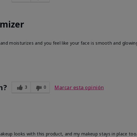
imizer
ns and moisturizes and you feel like your face is smooth and glowin
n?
3
0
Marcar esta opinión
akeup looks with this product, and my makeup stays in place too. 