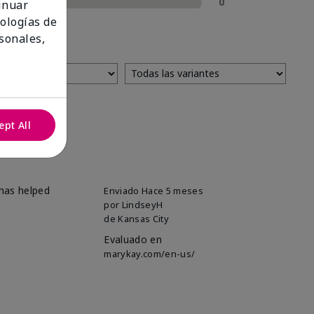
1 estrella
0
tinuar
nologías de
sonales,
ept All
 has helped
Enviado
Hace 5 meses
por
LindseyH
de
Kansas City
Evaluado en
marykay.com/en-us/