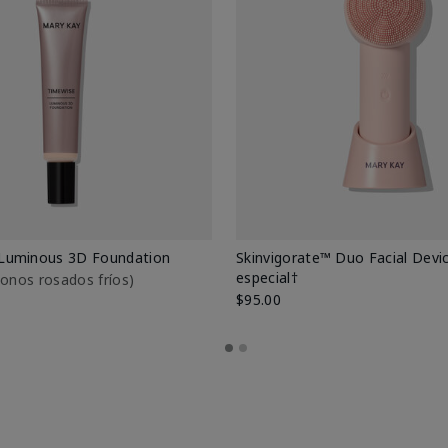
Luminous 3D Foundation
Skinvigorate™ Duo Facial Devic
especial†
btonos rosados fríos)
$95.00