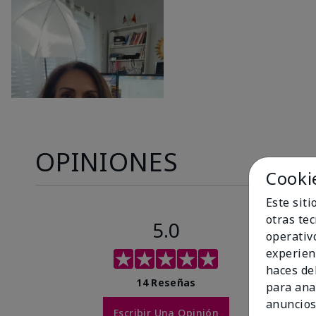
OPINIONES
Cooki
Este sit
otras te
5.0
operativ
experien
haces del
14 Reseñas
para ana
anuncios
Escribir Una Opinión