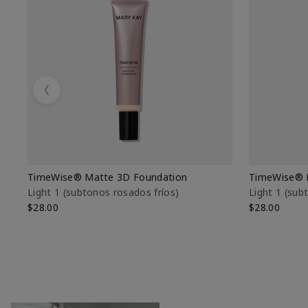
Previous
TimeWise® Matte 3D Foundation
TimeWise® 
Light 1​ (subtonos rosados fríos)
Light 1​ (su
$28.00
$28.00