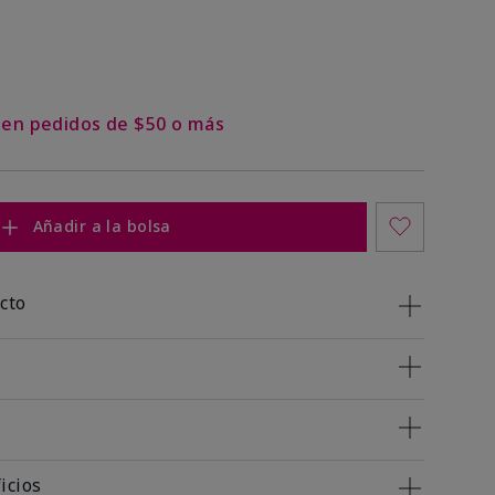
s en pedidos de $50 o más
Añadir a la bolsa
cto
icios