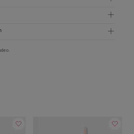
n
udeo.