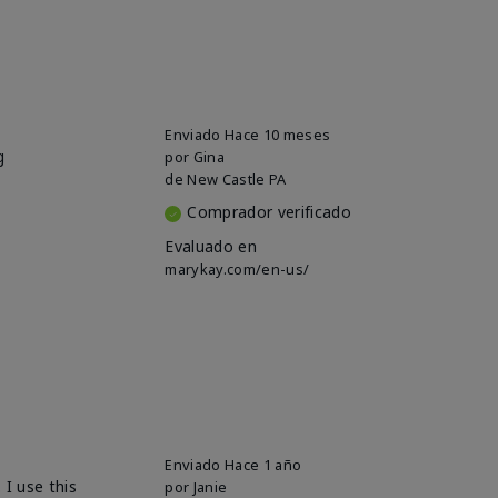
Enviado
Hace 10 meses
g
por
Gina
de
New Castle PA
Comprador verificado
Evaluado en
marykay.com/en-us/
Enviado
Hace 1 año
I use this
por
Janie