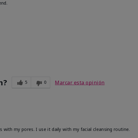
end.
n?
5
0
Marcar esta opinión
 with my pores. I use it daily with my facial cleansing routine.