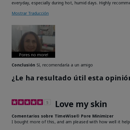
everyday, especially during hot, humid days. Highly recomm
Mostrar Traducción
Pores no more!
Conclusión
Sí, recomendaría a un amigo
¿Le ha resultado útil esta opinió
Love my skin
5
Comentarios sobre TimeWise® Pore Minimizer
I bought more of this, and am pleased with how well it helps