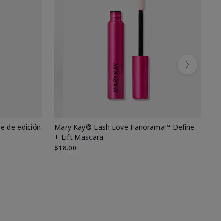
Next
e de edición
Mary Kay® Lash Love Fanorama™ Define
Ma
+ Lift Mascara
Ki
$18.00
$2