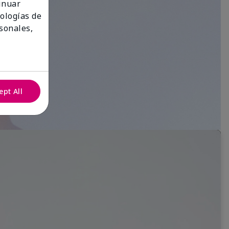
tinuar
nologías de
sonales,
ept All