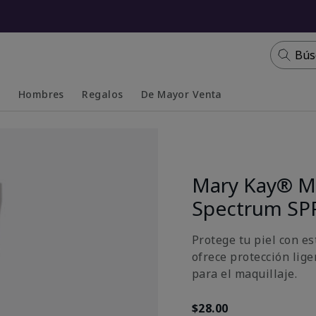
Bús
s
Hombres
Regalos
De Mayor Venta
Collapsed
Expanded
Mary Kay® Mi
Spectrum SP
Protege tu piel con e
ofrece protección lige
para el maquillaje.
$28.00