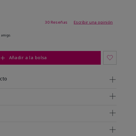
 de 5 de 5
30 Reseñas
Escribir una opinión
 amigo.
Añadir a la bolsa
cto