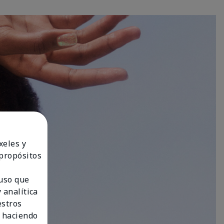
xeles y
 propósitos
 uso que
 analítica
estros
 haciendo