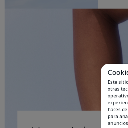
Cooki
Este sit
otras te
operativ
experien
haces del
para ana
anuncios