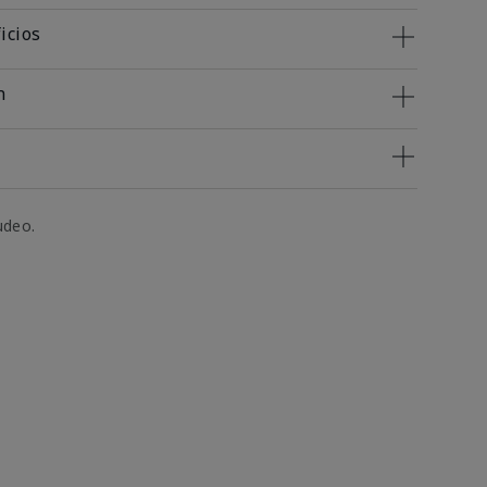
icios
n
udeo.