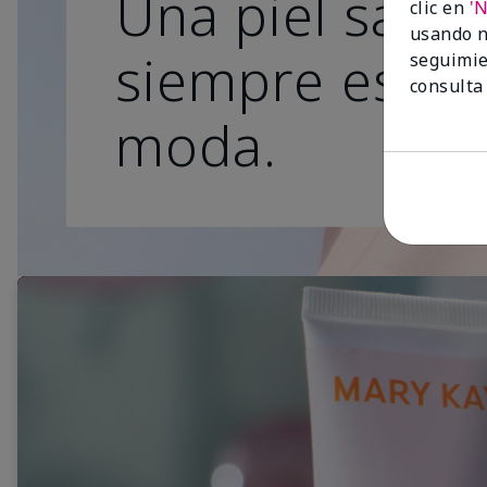
Una piel sana
clic en
'
usando n
siempre está 
seguimie
consulta
moda.