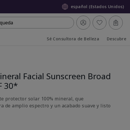
español (Estados Unidos)
queda
Sé Consultora de Belleza
Descubre
Collapsed
Expanded
neral Facial Sunscreen Broad
F 30*
ste protector solar 100% mineral, que
ra de amplio espectro y un acabado suave y listo