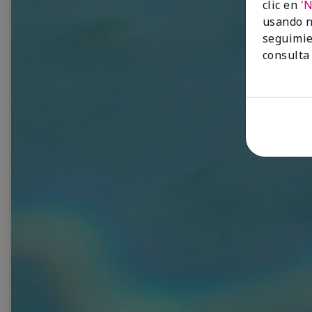
clic en
'
usando n
seguimie
consulta