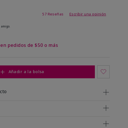
de 4,2 de 5
57 Reseñas
Escribir una opinión
 amigo.
s en pedidos de $50 o más
Añadir a la bolsa
cto