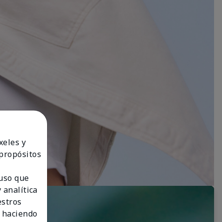
xeles y
 propósitos
 uso que
 analítica
estros
 haciendo