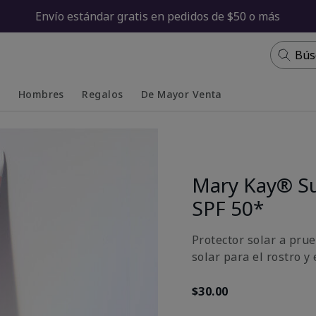
Envío estándar gratis en pedidos de $50 o más
Bús
s
Hombres
Regalos
De Mayor Venta
Collapsed
Expanded
Mary Kay® S
SPF 50*
Protector solar a prue
solar para el rostro y
$30.00