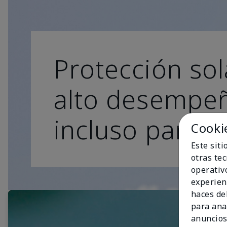
Protección sol
alto desempe
incluso para lo
Cooki
Este sit
otras te
operativ
experien
haces del
para ana
anuncios