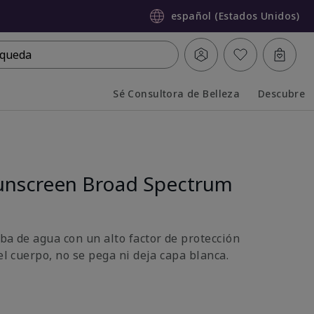
español (Estados Unidos)
queda
Sé Consultora de Belleza
Descubre
Collapsed
Expanded
unscreen Broad Spectrum
ba de agua con un alto factor de protección
 el cuerpo, no se pega ni deja capa blanca.