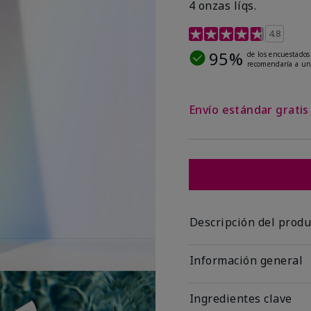
4 onzas líqs.
Calificación de clientes 
4.8
95%
de los encuestados
recomendaría a un
Envío estándar grati
Descripción del produ
Información general
Ingredientes clave