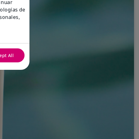
tinuar
nologías de
sonales,
ept All