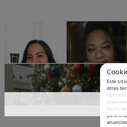
Cooki
Este sit
otras te
operativ
experien
haces del
para ana
anuncios