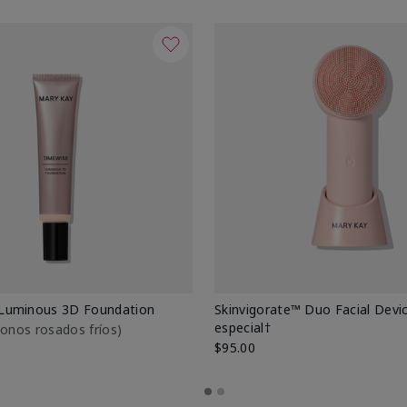
Luminous 3D Foundation
Skinvigorate™ Duo Facial Devic
especial†
btonos rosados fríos)
$95.00