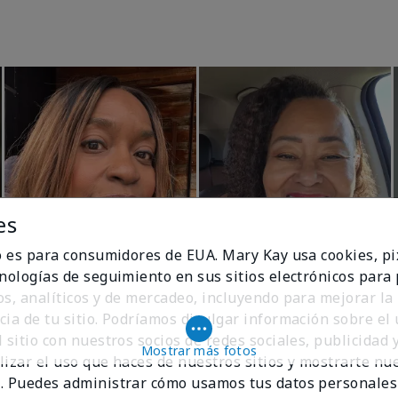
es
io es para consumidores de EUA. Mary Kay usa cookies, pi
cnologías de seguimiento en sus sitios electrónicos para
os, analíticos y de mercadeo, incluyendo para mejorar la
cia de tu sitio. Podríamos divulgar información sobre el
 sitio con nuestros socios de redes sociales, publicidad y
Mostrar más fotos
lizar el uso que haces de nuestros sitios y mostrarte nu
. Puedes administrar cómo usamos tus datos personales