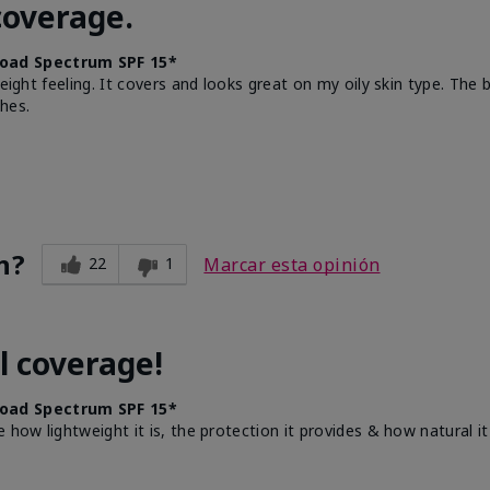
coverage.
oad Spectrum SPF 15*
weight feeling. It covers and looks great on my oily skin type. The
hes.
n?
22
1
Marcar esta opinión
l coverage!
oad Spectrum SPF 15*
e how lightweight it is, the protection it provides & how natural 