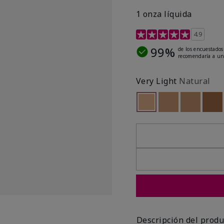
1 onza líquida
Calificación de clientes 
4.9
99%
de los encuestados
recomendaría a un
Very Light
Natural
seleccionado
Out of stock
Out of stock
Out of st
Out
Descripción del produ