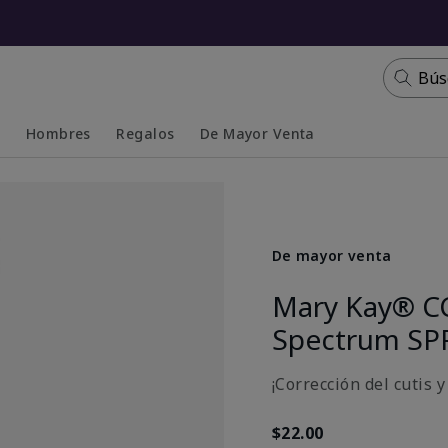
Bús
s
Hombres
Regalos
De Mayor Venta
Collapsed
Expanded
De mayor venta
Mary Kay® C
Spectrum SP
¡Corrección del cutis 
$22.00