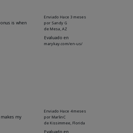
Enviado
Hace 3 meses
 bonus is when
por
Sandy G
de
Mesa, AZ
Evaluado en
marykay.com/en-us/
Enviado
Hace 4 meses
it makes my
por
MarlinC
de
Kissimmee, Florida
Evaluado en