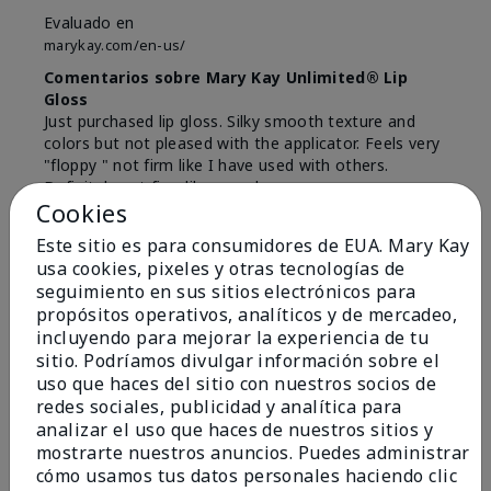
Evaluado en
marykay.com/en-us/
Comentarios sobre Mary Kay Unlimited® Lip
Gloss
Just purchased lip gloss. Silky smooth texture and
colors but not pleased with the applicator. Feels very
"floppy " not firm like I have used with others.
Definitely not firm like samples were.
Cookies
Mostrar Traducción
Este sitio es para consumidores de EUA. Mary Kay
Conclusión
Sí, recomendaría a un amigo
usa cookies, pixeles y otras tecnologías de
seguimiento en sus sitios electrónicos para
¿Le ha resultado útil esta
propósitos operativos, analíticos y de mercadeo,
opinión?
incluyendo para mejorar la experiencia de tu
sitio. Podríamos divulgar información sobre el
8
1
uso que haces del sitio con nuestros socios de
redes sociales, publicidad y analítica para
Marcar esta opinión
analizar el uso que haces de nuestros sitios y
mostrarte nuestros anuncios. Puedes administrar
cómo usamos tus datos personales haciendo clic