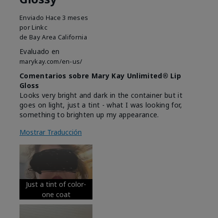
Enviado
Hace 3 meses
por
Linkc
de
Bay Area California
Evaluado en
marykay.com/en-us/
Comentarios sobre Mary Kay Unlimited® Lip
Gloss
Looks very bright and dark in the container but it
goes on light, just a tint - what I was looking for,
something to brighten up my appearance.
Mostrar Traducción
Just a tint of color-
one coat