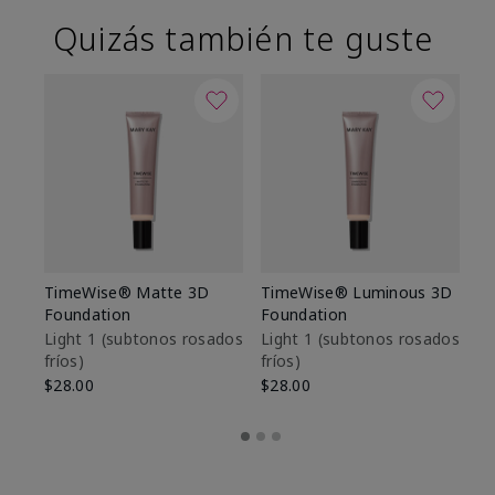
Quizás también te guste
TimeWise® Matte 3D
TimeWise® Luminous 3D
Sk
Foundation
Foundation
De
es
Light 1​ (subtonos rosados
Light 1​ (subtonos rosados
fríos)
fríos)
$9
$28.00
$28.00