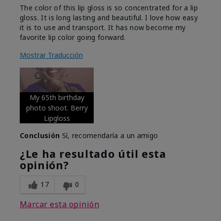
The color of this lip gloss is so concentrated for a lip
gloss. It is long lasting and beautiful. I love how easy
it is to use and transport. It has now become my
favorite lip color going forward.
Mostrar Traducción
My 65th birthday
photo shoot. Berry
Lipgloss
Conclusión
Sí, recomendaría a un amigo
¿Le ha resultado útil esta
opinión?
17
0
Marcar esta opinión