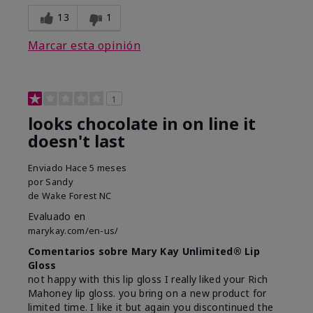
13
1
Marcar esta opinión
1
looks chocolate in on line it
doesn't last
Enviado
Hace 5 meses
por
Sandy
de
Wake Forest NC
Evaluado en
marykay.com/en-us/
Comentarios sobre Mary Kay Unlimited® Lip
Gloss
not happy with this lip gloss I really liked your Rich
Mahoney lip gloss. you bring on a new product for
limited time. I like it but again you discontinued the