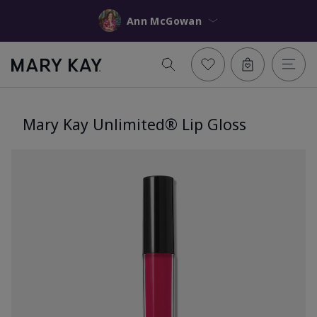
Ann McGowan
Mary Kay Unlimited® Lip Gloss