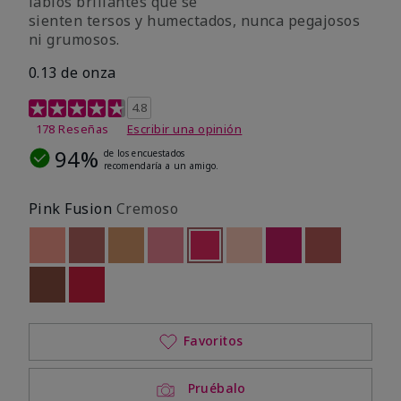
labios brillantes que se
sienten tersos y humectados, nunca pegajosos
ni grumosos.
0.13 de onza
Calificación de clientes de 4,8 de 5
4.8
178 Reseñas
Escribir una opinión
94%
de los encuestados
recomendaría a un amigo.
Pink Fusion
Cremoso
Out of stock
Out of stock
Out of stock
Out of stock
seleccionado
Out of stock
Out of stock
Out of stock
Out of stoc
Out of stock
Out of stock
Favoritos
Pruébalo