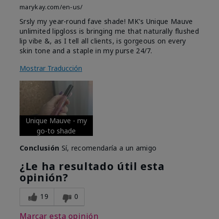
marykay.com/en-us/
Srsly my year-round fave shade! MK's Unique Mauve
unlimited lipgloss is bringing me that naturally flushed
lip vibe &, as I tell all clients, is gorgeous on every
skin tone and a staple in my purse 24/7.
Mostrar Traducción
Unique Mauve - my
go-to shade
Conclusión
Sí, recomendaría a un amigo
¿Le ha resultado útil esta
opinión?
19
0
Marcar esta opinión