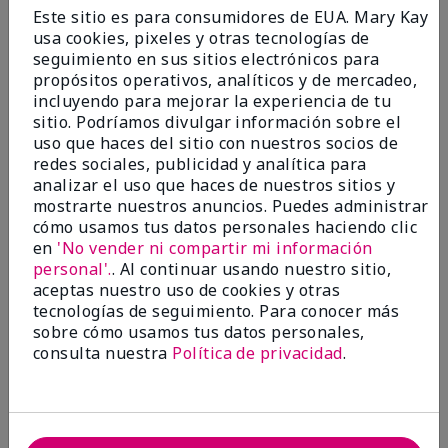
Enviado
Hace 9 meses
Este sitio es para consumidores de EUA. Mary Kay
por
Bette B.
usa cookies, pixeles y otras tecnologías de
de
Green Valley
seguimiento en sus sitios electrónicos para
Comprador verificado
propósitos operativos, analíticos y de mercadeo,
incluyendo para mejorar la experiencia de tu
Evaluado en
sitio. Podríamos divulgar información sobre el
marykay.com/en-us/
uso que haces del sitio con nuestros socios de
Comentarios sobre Mary Kay Chromafusion®
redes sociales, publicidad y analítica para
Blush
analizar el uso que haces de nuestros sitios y
The blush is hard to get used to - it goes on very
mostrarte nuestros anuncios. Puedes administrar
heavy and then needs to be softened. I think I will
cómo usamos tus datos personales haciendo clic
stick with my old brand for now.
en
'No vender ni compartir mi información
personal'.
. Al continuar usando nuestro sitio,
Mostrar Traducción
aceptas nuestro uso de cookies y otras
tecnologías de seguimiento. Para conocer más
Conclusión
No, no recomendaría a un amigo
sobre cómo usamos tus datos personales,
¿Le ha resultado útil esta
consulta nuestra
Política de privacidad
.
opinión?
16
5