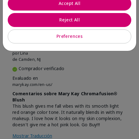
Marcar esta opinión
Accept All
Reject All
5
Beautiful
Preferences
Enviado
Hace 9 meses
por
Lina
de
Camden, NJ
Comprador verificado
Evaluado en
marykay.com/en-us/
Comentarios sobre Mary Kay Chromafusion®
Blush
This blush gives me fall vibes with its smooth light
red orange color tone. It naturally blends in with my
makeup. I love how it looks on my skin complexion,
doesn't give me a hot pink look. Go Buy!!!
Mostrar Traducción