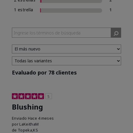
1 estrella
1
Evaluado por 78 clientes
5
Blushing
Enviado
Hace 4 meses
por
LaKeithaM
de
Topeka,KS