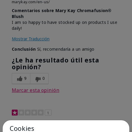
marykay.com/en-us/
Comentarios sobre Mary Kay Chromafusion®
Blush
I am so happy to have stocked up on products I use
daily!
Mostrar Traducción
Conclusión
Sí, recomendaría a un amigo
¿Le ha resultado útil esta
opinión?
9
0
Marcar esta opinión
1
Not a favorite
Cookies