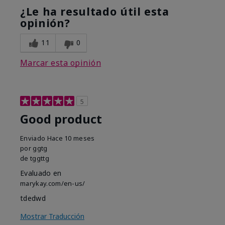
¿Le ha resultado útil esta
opinión?
11
0
Marcar esta opinión
5
Good product
Enviado
Hace 10 meses
por
ggtg
de
tggttg
Evaluado en
marykay.com/en-us/
tdedwd
Mostrar Traducción