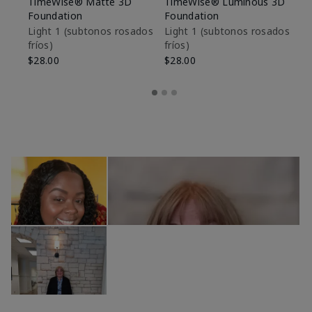
TimeWise® Matte 3D
TimeWise® Luminous 3D
Sk
Foundation
Foundation
De
es
Light 1​ (subtonos rosados
Light 1​ (subtonos rosados
fríos)
fríos)
$9
$28.00
$28.00