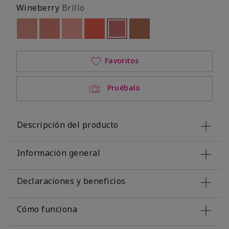
Wineberry
Brillo
Out of stock
Out of stock
Out of stock
Out of stock
seleccionado
Out of stock
Out of stock
Favoritos
Pruébalo
Descripción del producto
Información general
Declaraciones y beneficios
Cómo funciona