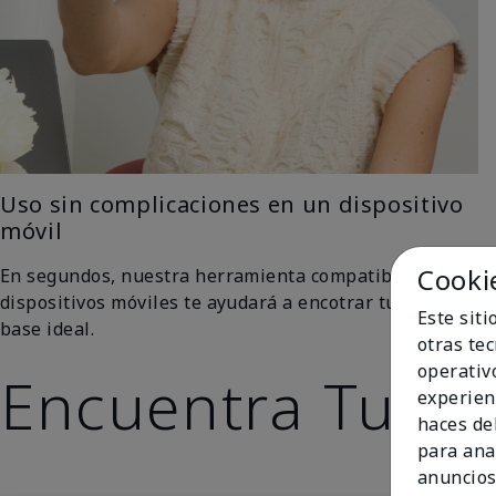
Uso sin complicaciones en un dispositivo
móvil
Cooki
En segundos, nuestra herramienta compatible con
dispositivos móviles te ayudará a encotrar tu tono de
Este sit
base ideal.
otras te
operativ
Encuentra Tu To
experien
haces del
para ana
anuncios