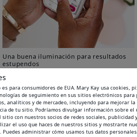
Una buena iluminación para resultados
estupendos
es
Nuestra tecnología con IA elimina todo el trabajo con
el ingenio del aprendizaje automático, solo ve a una
io es para consumidores de EUA. Mary Kay usa cookies, pi
ventana para una iluminación uniforme y natural y
cnologías de seguimiento en sus sitios electrónicos para
obtén los mejores resultados.
os, analíticos y de mercadeo, incluyendo para mejorar la
no Ideal
cia de tu sitio. Podríamos divulgar información sobre el
 sitio con nuestros socios de redes sociales, publicidad y
lizar el uso que haces de nuestros sitios y mostrarte nu
. Puedes administrar cómo usamos tus datos personales