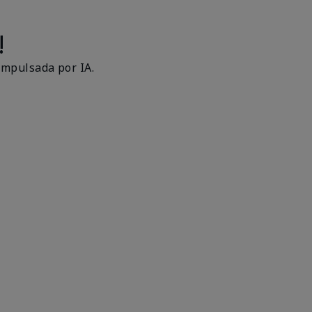
!
impulsada por IA.