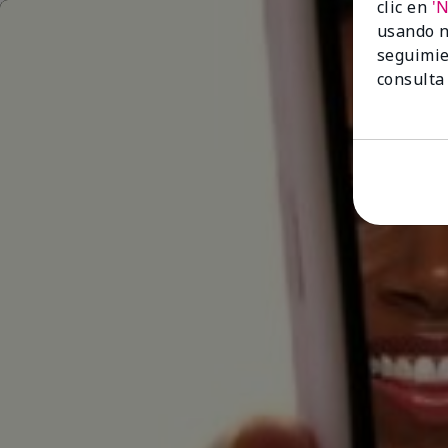
clic en
'
usando n
seguimie
consulta