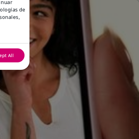
tinuar
nologías de
sonales,
ept All