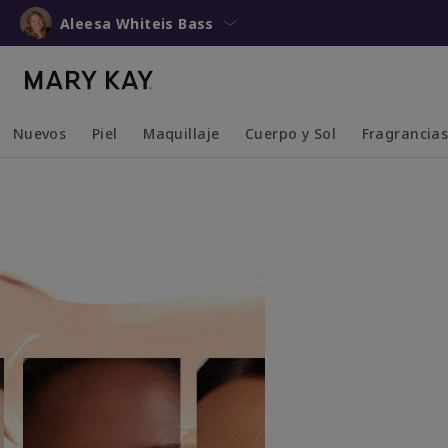
Aleesa Whiteis Bass
Nuevos
Piel
Maquillaje
Cuerpo y Sol
Fragrancia
Collapsed
Expanded
Collapsed
Expanded
Collapsed
Expanded
Collapsed
Expanded