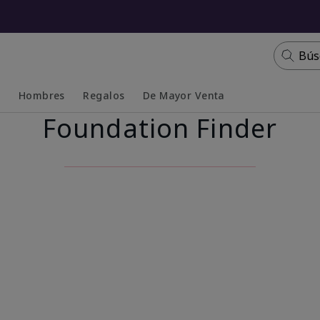
Bús
s
Hombres
Regalos
De Mayor Venta
Foundation Finder
Collapsed
Expanded