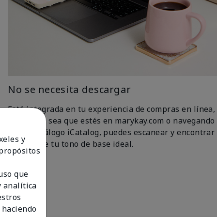
No se necesita descargar
Está integrada en tu experiencia de compras en línea,
así que ya sea que estés en marykay.com o navegando
por el catálogo iCatalog, puedes escanear y encontrar
xeles y
fácilmente tu tono de base ideal.
 propósitos
 uso que
 analítica
estros
 haciendo