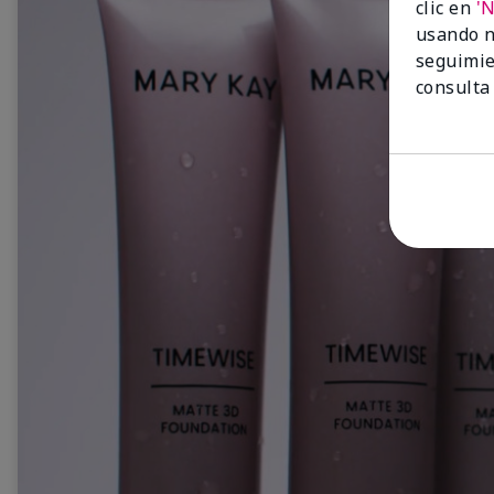
clic en
'
usando n
seguimie
consulta