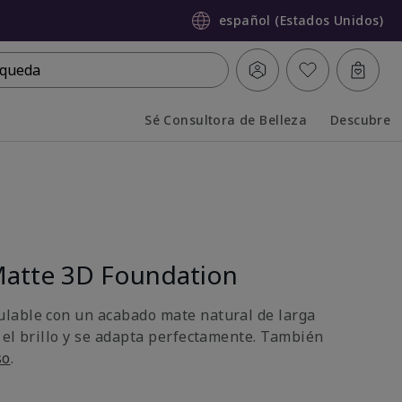
español (Estados Unidos)
queda
Sé Consultora de Belleza
Descubre
Collapsed
Expanded
atte 3D Foundation
lable con un acabado mate natural de larga
 el brillo y se adapta perfectamente. También
so
.