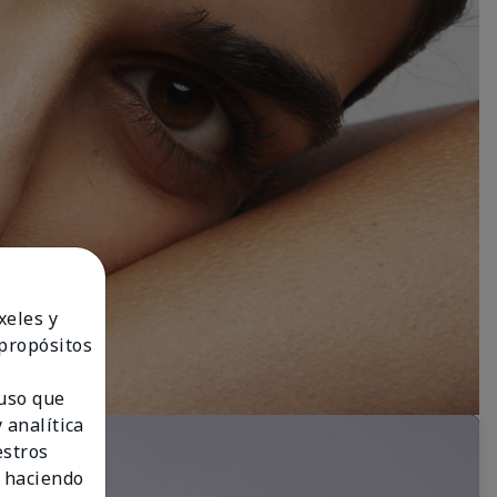
xeles y
 propósitos
 uso que
 analítica
estros
 haciendo