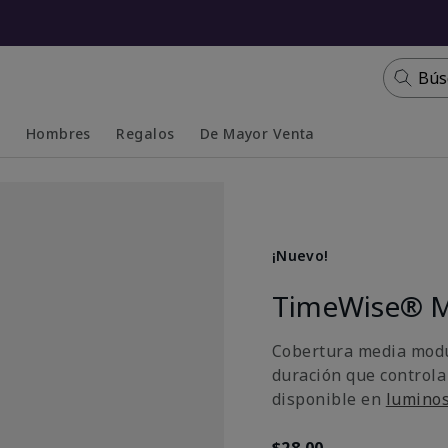
Bús
s
Hombres
Regalos
De Mayor Venta
Collapsed
Expanded
¡Nuevo!
TimeWise® M
Cobertura media modu
duración que controla
disponible en
lumino
$28.00