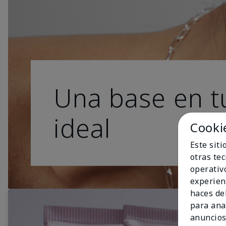
Una base en t
ideal
Cooki
Este sit
otras te
operativ
experien
haces del
para ana
anuncios