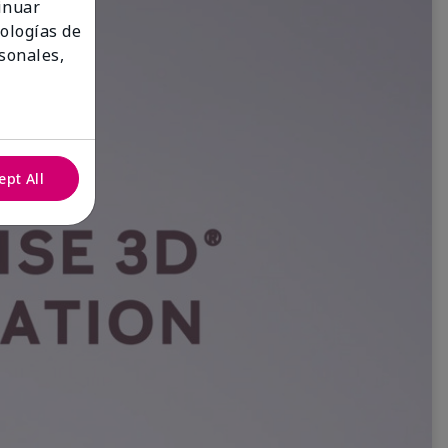
tinuar
nologías de
sonales,
ept All