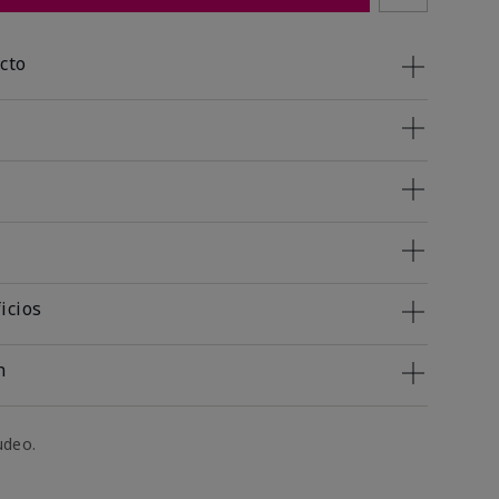
cto
icios
n
udeo.