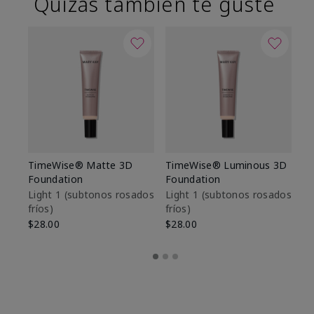
Quizás también te guste
TimeWise® Matte 3D
TimeWise® Luminous 3D
Sk
Foundation
Foundation
De
es
Light 1​ (subtonos rosados
Light 1​ (subtonos rosados
fríos)
fríos)
$9
$28.00
$28.00