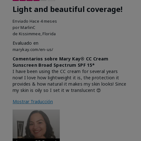
Light and beautiful coverage!
Enviado
Hace 4 meses
por
MarlinC
de
Kissimmee, Florida
Evaluado en
marykay.com/en-us/
Comentarios sobre Mary Kay® CC Cream
Sunscreen Broad Spectrum SPF 15*
I have been using the CC cream for several years
now! I love how lightweight it is, the protection it
provides & how natural it makes my skin looks! Since
my skin is oily so I set it w translucent 😍
Mostrar Traducción