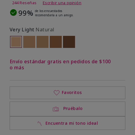
244 Reseñas
Escribir una opinión
99%
de los encuestados
recomendaría a un amigo.
Very Light
Natural
seleccionado
Out of stock
Out of stock
Out of stock
Out of stock
Out of stock
Envío estándar gratis en pedidos de $100
o más
Favoritos
Pruébalo
Encuentra mi tono ideal