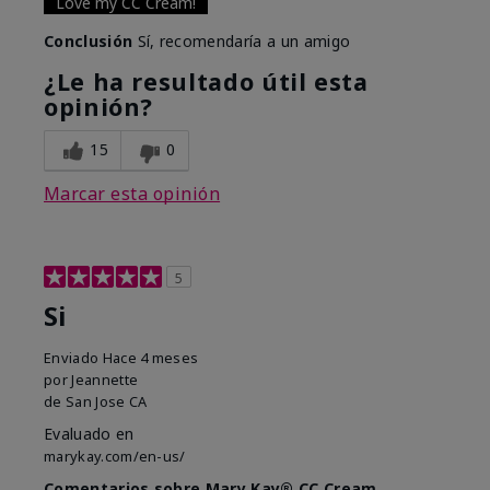
Love my CC Cream!
Conclusión
Sí, recomendaría a un amigo
¿Le ha resultado útil esta
opinión?
15
0
Marcar esta opinión
5
Si
Enviado
Hace 4 meses
por
Jeannette
de
San Jose CA
Evaluado en
marykay.com/en-us/
Comentarios sobre Mary Kay® CC Cream