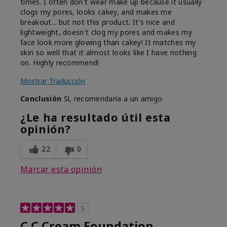
times. I often don't wear make up because it usually
clogs my pores, looks cakey, and makes me
breakout... but not this product. It's nice and
lightweight, doesn't clog my pores and makes my
face look more glowing than cakey! It matches my
skin so well that it almost looks like I have nothing
on. Highly recommend!
Mostrar Traducción
Conclusión
Sí, recomendaría a un amigo
¿Le ha resultado útil esta
opinión?
22
0
Marcar esta opinión
5
C C Cream Foundation