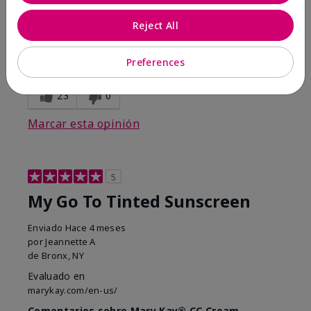
Walking in victory
Reject All
Conclusión
Sí, recomendaría a un amigo
¿Le ha resultado útil esta
Preferences
opinión?
23
0
Marcar esta opinión
5
My Go To Tinted Sunscreen
Enviado
Hace 4 meses
por
Jeannette A
de
Bronx, NY
Evaluado en
marykay.com/en-us/
Comentarios sobre Mary Kay® CC Cream