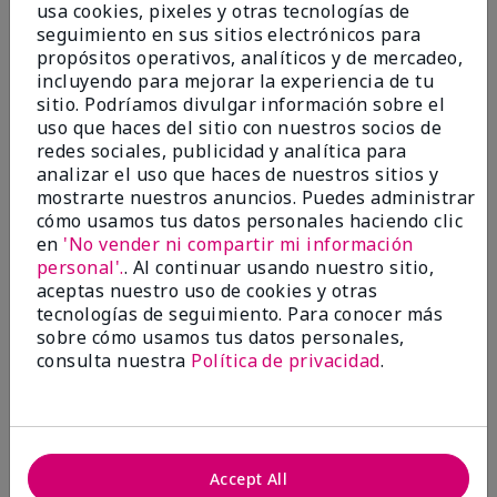
usa cookies, pixeles y otras tecnologías de
Excellent
seguimiento en sus sitios electrónicos para
propósitos operativos, analíticos y de mercadeo,
Enviado
Hace 4 meses
incluyendo para mejorar la experiencia de tu
por
Coverly
sitio. Podríamos divulgar información sobre el
de
Columbia Missouri
uso que haces del sitio con nuestros socios de
redes sociales, publicidad y analítica para
Evaluado en
analizar el uso que haces de nuestros sitios y
marykay.com/en-us/
mostrarte nuestros anuncios. Puedes administrar
Comentarios sobre Mary Kay® CC Cream
cómo usamos tus datos personales haciendo clic
Sunscreen Broad Spectrum SPF 15*
en
'No vender ni compartir mi información
I have been wearing the cc cream for 8 years now. I
personal'.
. Al continuar usando nuestro sitio,
absolutely love it. Its not cakey it's not heavy and it
aceptas nuestro uso de cookies y otras
blends effortlessly. I get compliments all the time.
tecnologías de seguimiento. Para conocer más
10/10 I definitely recommend.
sobre cómo usamos tus datos personales,
consulta nuestra
Política de privacidad
.
Mostrar Traducción
Accept All