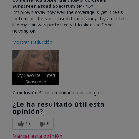
Sunscreen Broad Spectrum SPF 15*
I'm blown away how well the coverage is yet it feels
so light on the skin. I used it on a sunny day and I felt
like my skin was protected yet looked like I had
nothing on.
Mostrar Traducción
My Favorite Tinted
Sunscreen
Conclusión
Sí, recomendaría a un amigo
¿Le ha resultado útil esta
opinión?
19
0
Marcar esta opinión