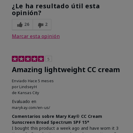
¿Le ha resultado útil esta
opinión?
26
2
Marcar esta opinión
5
Amazing lightweight CC cream
Enviado
Hace 5 meses
por
LindseyH
de
Kansas City
Evaluado en
marykay.com/en-us/
Comentarios sobre Mary Kay® CC Cream
Sunscreen Broad Spectrum SPF 15*
I bought this product a week ago and have worn it 3