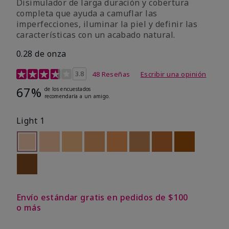
Disimulador de larga duración y cobertura
completa que ayuda a camuflar las
imperfecciones, iluminar la piel y definir las
características con un acabado natural.
0.28 de onza
Calificación de clientes de 5 de 5
3.8
48 Reseñas
Escribir una opinión
67%
de los encuestados
recomendaría a un amigo.
Light 1
seleccionado
Out of stock
Out of stock
Out of stock
Out of stock
Out of stock
Out of stock
Out of stock
Out of stoc
Out of stock
Envío estándar gratis en pedidos de $100
o más