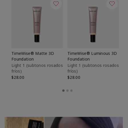
TimeWise® Matte 3D
TimeWise® Luminous 3D
Sk
Foundation
Foundation
De
es
Light 1​ (subtonos rosados
Light 1​ (subtonos rosados
fríos)
fríos)
$9
$28.00
$28.00