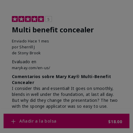
5
Multi benefit concealer
Enviado
Hace 1 mes
por
Sherrill J
de
Stony Brook
Evaluado en
marykay.com/en-us/
Comentarios sobre Mary Kay® Multi-Benefit
Concealer
I consider this and essential! It goes on smoothly,
blends in well under the foundation, at last all day.
But why did they change the presentation? The two
with the sponge applicator was so easy to use.
Mostrar Traducción
Añadir a la bolsa
$18.00
Conclusión
Sí, recomendaría a un amigo