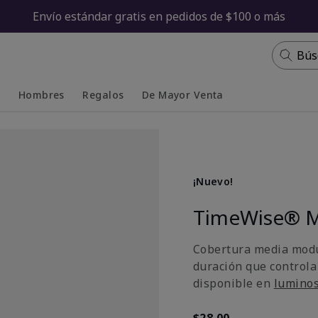
Envío estándar gratis en pedidos de $100 o más
Bús
s
Hombres
Regalos
De Mayor Venta
Collapsed
Expanded
¡Nuevo!
TimeWise® M
Cobertura media modu
duración que controla
disponible en
lumino
$28.00