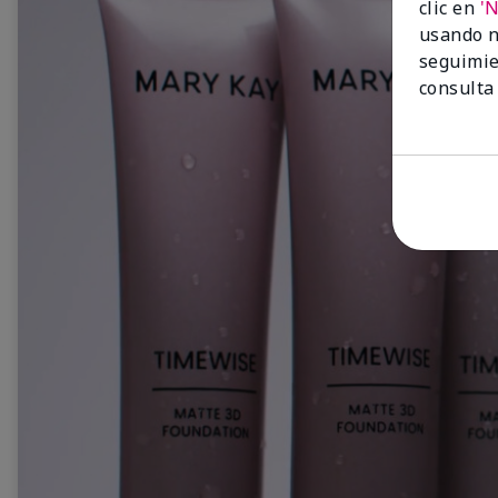
clic en
'
usando n
seguimie
consulta