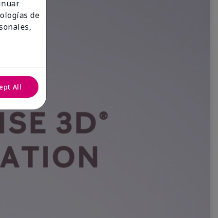
tinuar
nologías de
sonales,
ept All