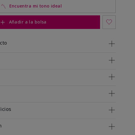
Encuentra mi tono ideal
Añadir a la bolsa
cto
icios
n