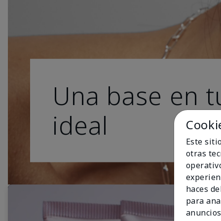
Una base en t
ideal
Cooki
Este sit
otras te
operativ
experien
haces del
para ana
anuncios