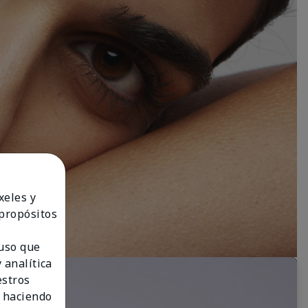
xeles y
 propósitos
 uso que
 analítica
estros
 haciendo