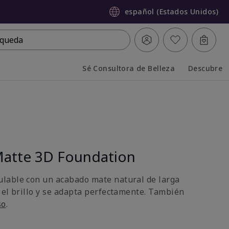
español (Estados Unidos)
queda
Sé Consultora de Belleza
Descubre
Collapsed
Expanded
atte 3D Foundation
lable con un acabado mate natural de larga
 el brillo y se adapta perfectamente. También
so
.