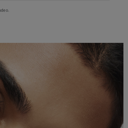
udeo.