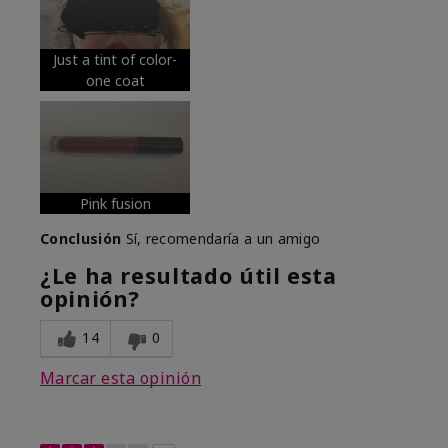
Just a tint of color-
one coat
Pink fusion
Conclusión
Sí, recomendaría a un amigo
¿Le ha resultado útil esta
opinión?
14
0
Marcar esta opinión