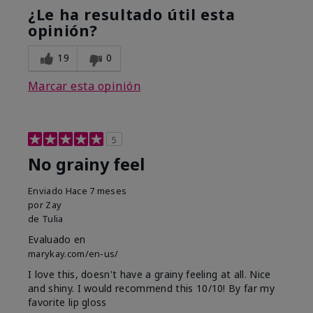
¿Le ha resultado útil esta
opinión?
19
0
Marcar esta opinión
5
No grainy feel
Enviado
Hace 7 meses
por
Zay
de
Tulia
Evaluado en
marykay.com/en-us/
I love this, doesn't have a grainy feeling at all. Nice
and shiny. I would recommend this 10/10! By far my
favorite lip gloss