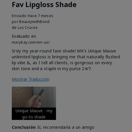
Fav Lipgloss Shade
Enviado
Hace 7 meses
por
BeautywithBond
de
Las Cruces
Evaluado en
marykay.com/en-us/
Srsly my year-round fave shade! MK's Unique Mauve
unlimited lipgloss is bringing me that naturally flushed
lip vibe &, as I tell all clients, is gorgeous on every
skin tone and a staple in my purse 24/7.
Mostrar Traducción
Unique Mauve - my
go-to shade
Conclusión
Sí, recomendaría a un amigo