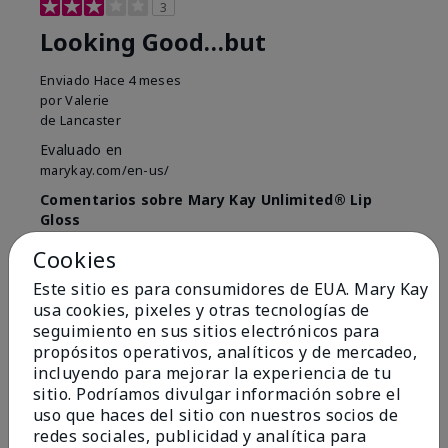
3
Looking Good…but
Enviado
Hace 4 meses
por
Valerie
de
Lancaster
Evaluado en
marykay.com/en-us/
Comentarios sobre Mary Kay Unlimited® Lip
Gloss
Just purchased lip gloss. Silky smooth texture and
Cookies
colors but not pleased with the applicator. Feels very
"floppy " not firm like I have used with others.
Este sitio es para consumidores de EUA. Mary Kay
Definitely not firm like samples were.
usa cookies, pixeles y otras tecnologías de
seguimiento en sus sitios electrónicos para
Mostrar Traducción
propósitos operativos, analíticos y de mercadeo,
Conclusión
Sí, recomendaría a un amigo
incluyendo para mejorar la experiencia de tu
sitio. Podríamos divulgar información sobre el
¿Le ha resultado útil esta
uso que haces del sitio con nuestros socios de
opinión?
redes sociales, publicidad y analítica para