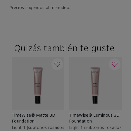
Precios sugeridos al menudeo.
Quizás también te guste
TimeWise® Matte 3D
TimeWise® Luminous 3D
Sk
Foundation
Foundation
De
es
Light 1​ (subtonos rosados
Light 1​ (subtonos rosados