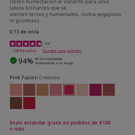
Obtén humectación al instante para unos
labios brillantes que se
sienten tersos y humectados, nunca pegajosos
ni grumosos.
0.13 de onza
Calificación de clientes de 4,8 de 5
4.8
178 Reseñas
Escribir una opinión
94%
de los encuestados
recomendaría a un amigo.
Pink Fusion
Cremoso
Out of stock
Out of stock
Out of stock
Out of stock
seleccionado
Out of stock
Out of stock
Out of stock
Out of stoc
Out of stock
Out of stock
Envío estándar gratis en pedidos de $100
o más