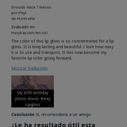
Enviado
Hace 7 meses
por
Phyl
de
Huntsville
Evaluado en
marykay.com/en-us/
The color of this lip gloss is so concentrated for a lip
gloss. It is long lasting and beautiful. I love how easy
it is to use and transport. It has now become my
favorite lip color going forward.
Mostrar Traducción
My 65th birthday
photo shoot. Berry
Lipgloss
Conclusión
Sí, recomendaría a un amigo
¿Le ha resultado útil esta