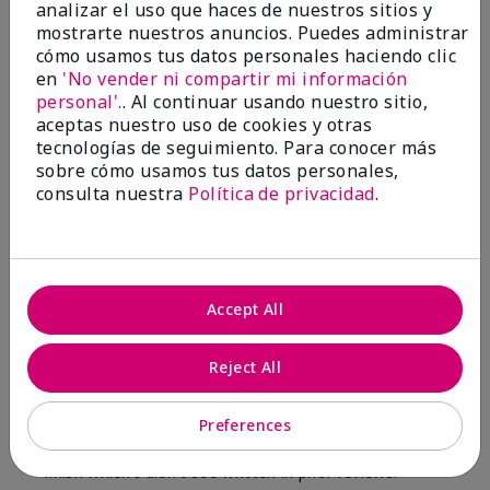
analizar el uso que haces de nuestros sitios y
8
1
mostrarte nuestros anuncios. Puedes administrar
cómo usamos tus datos personales haciendo clic
Marcar esta opinión
en
'No vender ni compartir mi información
personal'.
. Al continuar usando nuestro sitio,
aceptas nuestro uso de cookies y otras
tecnologías de seguimiento. Para conocer más
2
sobre cómo usamos tus datos personales,
Color Faded Fast
consulta nuestra
Política de privacidad
.
Enviado
Hace 5 meses
por
Deb
de
Baltimore, md
Evaluado en
Accept All
marykay.com/en-us/
Comentarios sobre Mary Kay Unlimited® Lip
Reject All
Gloss
When first applied I loved the color and the gloss
Preferences
finish. Unfortunately that didn't last very long. Had to
continuously reapply to maintain color and glossy
finish which I didn't see written in prior reviews.