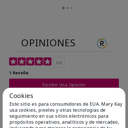
OPINIONES
5.0
1 Reseña
Escribir Una Opinión
Cookies
100%
Este sitio es para consumidores de EUA. Mary Kay
usa cookies, pixeles y otras tecnologías de
de los encuestados recomendaría a un amigo.
seguimiento en sus sitios electrónicos para
propósitos operativos, analíticos y de mercadeo,
5 estrellas
1