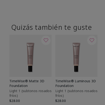
Quizás también te guste
TimeWise® Matte 3D
TimeWise® Luminous 3D
Sk
Foundation
Foundation
De
es
Light 1​ (subtonos rosados
Light 1​ (subtonos rosados
fríos)
fríos)
$9
$28.00
$28.00