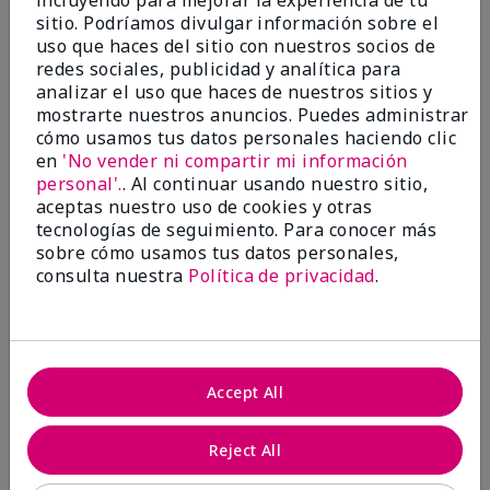
incluyendo para mejorar la experiencia de tu
sitio. Podríamos divulgar información sobre el
4 estrellas
0
uso que haces del sitio con nuestros socios de
3 estrellas
0
redes sociales, publicidad y analítica para
analizar el uso que haces de nuestros sitios y
2 estrellas
0
mostrarte nuestros anuncios. Puedes administrar
cómo usamos tus datos personales haciendo clic
1 estrella
0
en
'No vender ni compartir mi información
personal'.
. Al continuar usando nuestro sitio,
aceptas nuestro uso de cookies y otras
tecnologías de seguimiento. Para conocer más
sobre cómo usamos tus datos personales,
consulta nuestra
Política de privacidad
.
Evaluado por 1 clientes
Accept All
Reject All
5