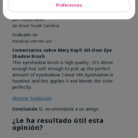
Great Brush
Preferences
Enviado
Hace 1 año
por
Purple Heart
de
Greer South Carolina
Evaluado en
marykay.com/en-us/
Comentarios sobre Mary Kay® All-Over Eye
Shadow Brush
This eyeshadow brush is high quality . It's dense
enough but soft enough to pick up the perfect
amount of eyeshadow. I wear MK eyeshadow in
hazelnut and this applies it and blends the color
perfectly.
Mostrar Traducción
Conclusión
Sí, recomendaría a un amigo
¿Le ha resultado útil esta
opinión?