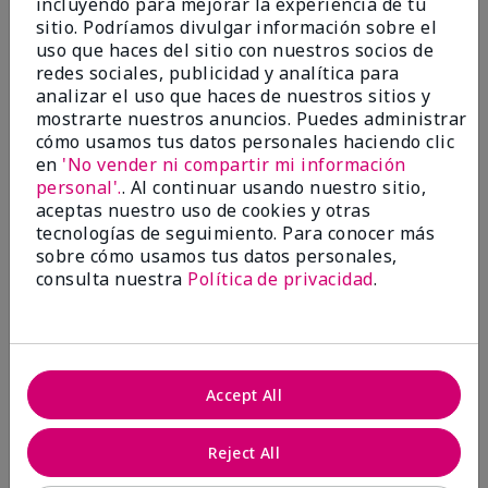
incluyendo para mejorar la experiencia de tu
sitio. Podríamos divulgar información sobre el
5 estrellas
2
uso que haces del sitio con nuestros socios de
4 estrellas
0
redes sociales, publicidad y analítica para
analizar el uso que haces de nuestros sitios y
3 estrellas
0
mostrarte nuestros anuncios. Puedes administrar
cómo usamos tus datos personales haciendo clic
2 estrellas
0
en
'No vender ni compartir mi información
1 estrella
0
personal'.
. Al continuar usando nuestro sitio,
aceptas nuestro uso de cookies y otras
tecnologías de seguimiento. Para conocer más
sobre cómo usamos tus datos personales,
consulta nuestra
Política de privacidad
.
Evaluado por 2 clientes
Accept All
Reject All
5