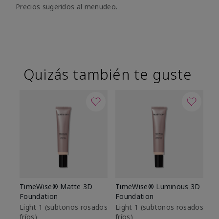
Precios sugeridos al menudeo.
Quizás también te guste
TimeWise® Matte 3D
TimeWise® Luminous 3D
Sk
Foundation
Foundation
De
es
Light 1​ (subtonos rosados
Light 1​ (subtonos rosados
fríos)
fríos)
$9