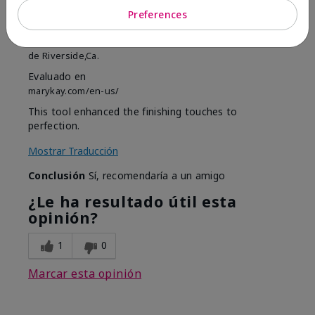
MK completion sponge
Preferences
Enviado
Hace 1 mes
por
Shirley "Girl"
de
Riverside,Ca.
Evaluado en
marykay.com/en-us/
This tool enhanced the finishing touches to
perfection.
Mostrar Traducción
Conclusión
Sí, recomendaría a un amigo
¿Le ha resultado útil esta
opinión?
1
0
Marcar esta opinión