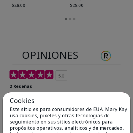
$28.00
$28.00
OPINIONES
5.0
2 Reseñas
Escribir Una Opinión
Cookies
Este sitio es para consumidores de EUA. Mary Kay
100%
usa cookies, pixeles y otras tecnologías de
seguimiento en sus sitios electrónicos para
de los encuestados recomendaría a un amigo.
propósitos operativos, analíticos y de mercadeo,