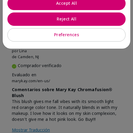
Marcar esta opinión
Accept All
Reject All
5
Beautiful
Preferences
Enviado
Hace 9 meses
por
Lina
de
Camden, NJ
Comprador verificado
Evaluado en
marykay.com/en-us/
Comentarios sobre Mary Kay Chromafusion®
Blush
This blush gives me fall vibes with its smooth light
red orange color tone. It naturally blends in with my
makeup. I love how it looks on my skin complexion,
doesn't give me a hot pink look. Go Buy!!!
Mostrar Traducción