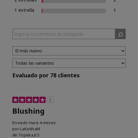
1 estrella
1
Evaluado por 78 clientes
5
Blushing
Enviado
Hace 4 meses
por
LaKeithaM
de
Topeka,KS