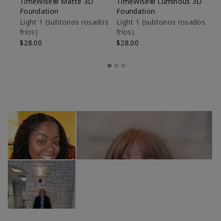
TimeWise® Matte 3D
TimeWise® Luminous 3D
Sk
Foundation
Foundation
De
es
Light 1​ (subtonos rosados
Light 1​ (subtonos rosados
fríos)
fríos)
$9
$28.00
$28.00