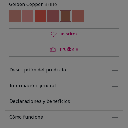
Golden Copper
Brillo
Out of stock
Out of stock
Out of stock
Out of stock
seleccionado
Out of stock
Out of stock
Favoritos
Pruébalo
Descripción del producto
Información general
Declaraciones y beneficios
Cómo funciona