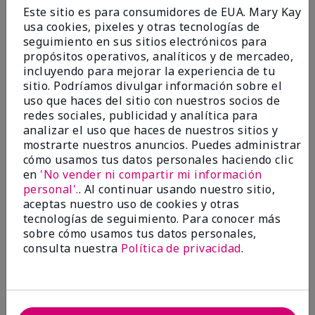
Enviado
Hace 9 meses
Este sitio es para consumidores de EUA. Mary Kay
por
Bette B.
usa cookies, pixeles y otras tecnologías de
de
Green Valley
seguimiento en sus sitios electrónicos para
Comprador verificado
propósitos operativos, analíticos y de mercadeo,
incluyendo para mejorar la experiencia de tu
Evaluado en
sitio. Podríamos divulgar información sobre el
marykay.com/en-us/
uso que haces del sitio con nuestros socios de
Comentarios sobre Mary Kay Chromafusion®
redes sociales, publicidad y analítica para
Blush
analizar el uso que haces de nuestros sitios y
The blush is hard to get used to - it goes on very
mostrarte nuestros anuncios. Puedes administrar
heavy and then needs to be softened. I think I will
cómo usamos tus datos personales haciendo clic
stick with my old brand for now.
en
'No vender ni compartir mi información
personal'.
. Al continuar usando nuestro sitio,
Mostrar Traducción
aceptas nuestro uso de cookies y otras
tecnologías de seguimiento. Para conocer más
Conclusión
No, no recomendaría a un amigo
sobre cómo usamos tus datos personales,
¿Le ha resultado útil esta
consulta nuestra
Política de privacidad
.
opinión?
16
5