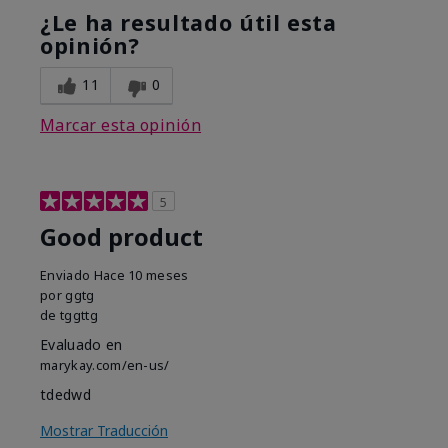
¿Le ha resultado útil esta
opinión?
11
0
Marcar esta opinión
5
Good product
Enviado
Hace 10 meses
por
ggtg
de
tggttg
Evaluado en
marykay.com/en-us/
tdedwd
Mostrar Traducción