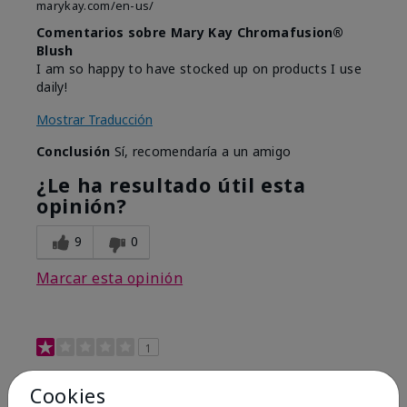
marykay.com/en-us/
Comentarios sobre Mary Kay Chromafusion®
Blush
I am so happy to have stocked up on products I use
daily!
Mostrar Traducción
Conclusión
Sí, recomendaría a un amigo
¿Le ha resultado útil esta
opinión?
9
0
Marcar esta opinión
1
Not a favorite
Cookies