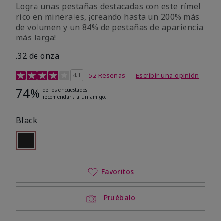
Logra unas pestañas destacadas con este rímel
rico en minerales, ¡creando hasta un 200% más
de volumen y un 84% de pestañas de apariencia
más larga!
.32 de onza
Calificación de clientes de 5 de 5
4.1
52 Reseñas
Escribir una opinión
74%
de los encuestados
recomendaría a un amigo.
Black
seleccionado
Out of stock
Favoritos
Pruébalo