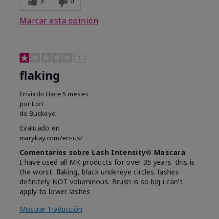
3
0
Marcar esta opinión
1
flaking
Enviado
Hace 5 meses
por
Lori
de
Buckeye
Evaluado en
marykay.com/en-us/
Comentarios sobre Lash Intensity® Mascara
I have used all MK products for over 35 years. this is
the worst. flaking, black undereye circles. lashes
definitely NOT voluminous. Brush is so big i can't
apply to lower lashes
Mostrar Traducción