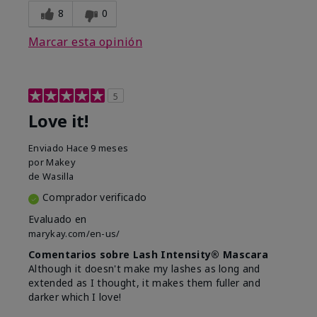
8
0
Marcar esta opinión
5
Love it!
Enviado
Hace 9 meses
por
Makey
de
Wasilla
Comprador verificado
Evaluado en
marykay.com/en-us/
Comentarios sobre Lash Intensity® Mascara
Although it doesn't make my lashes as long and
extended as I thought, it makes them fuller and
darker which I love!