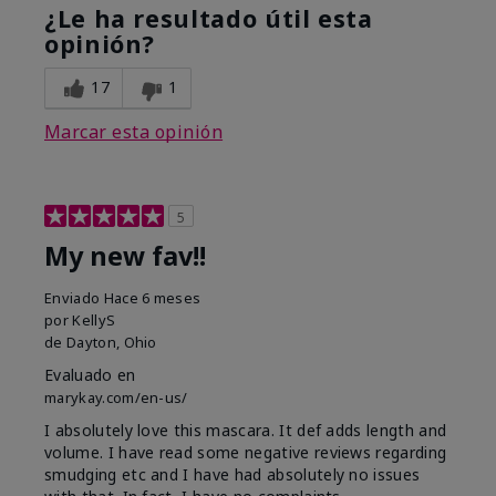
¿Le ha resultado útil esta
opinión?
17
1
Marcar esta opinión
5
My new fav!!
Enviado
Hace 6 meses
por
KellyS
de
Dayton, Ohio
Evaluado en
marykay.com/en-us/
I absolutely love this mascara. It def adds length and
volume. I have read some negative reviews regarding
smudging etc and I have had absolutely no issues