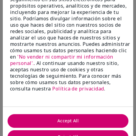
marykay.com/en-us/
propósitos operativos, analíticos y de mercadeo,
This mascara changed the way I see my lashes! It
incluyendo para mejorar la experiencia de tu
makes them thicker, longer, and just WOW! I'm so
sitio. Podríamos divulgar información sobre el
excited to have found a mascara that I love! Don't
uso que haces del sitio con nuestros socios de
over think it, just buy it and thank yourself later!
redes sociales, publicidad y analítica para
analizar el uso que haces de nuestros sitios y
Mostrar Traducción
mostrarte nuestros anuncios. Puedes administrar
Conclusión
Sí, recomendaría a un amigo
cómo usamos tus datos personales haciendo clic
en
'No vender ni compartir mi información
¿Le ha resultado útil esta
personal'.
. Al continuar usando nuestro sitio,
opinión?
aceptas nuestro uso de cookies y otras
tecnologías de seguimiento. Para conocer más
11
0
sobre cómo usamos tus datos personales,
consulta nuestra
Política de privacidad
.
Marcar esta opinión
2
Accept All
Smudges and flakes