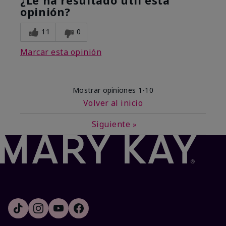
¿Le ha resultado útil esta
opinión?
11
0
Marcar esta opinión
Mostrar opiniones
1-10
Volver al inicio
Siguiente
»