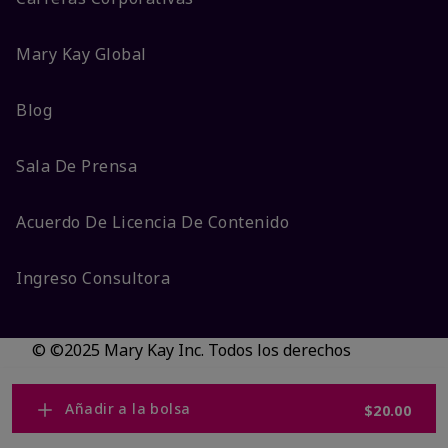
Mary Kay Global
Blog
Sala De Prensa
Acuerdo De Licencia De Contenido
Ingreso Consultora
© ©2025 Mary Kay Inc. Todos los derechos
reservados.
No vender/Preferencias de cookies
Añadir a la bolsa
$20.00
Código DSA/Queja al Código
Términos
Privacidad
Transparencia en CA
Accesibilidad
Cambiar país