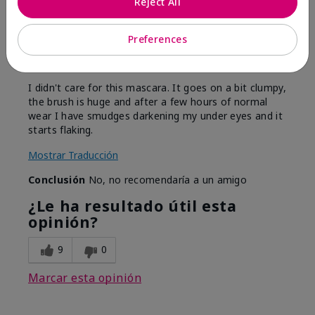
Reject All
Enviado
Hace 6 meses
por
MaryS
de
Virginia
Preferences
Evaluado en
marykay.com/en-us/
I didn't care for this mascara. It goes on a bit clumpy,
the brush is huge and after a few hours of normal
wear I have smudges darkening my under eyes and it
starts flaking.
Mostrar Traducción
Conclusión
No, no recomendaría a un amigo
¿Le ha resultado útil esta
opinión?
9
0
Marcar esta opinión