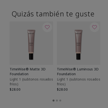
Quizás también te guste
TimeWise® Matte 3D
TimeWise® Luminous 3D
Sk
Foundation
Foundation
De
es
Light 1​ (subtonos rosados
Light 1​ (subtonos rosados
fríos)
fríos)
$9
$28.00
$28.00