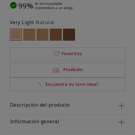
99%
de los encuestados
recomendaría a un amigo.
Very Light
Natural
seleccionado
Out of stock
Out of stock
Out of stock
Out of stock
Out of stock
Favoritos
Pruébalo
Encuentra mi tono ideal
Descripción del producto
Información general