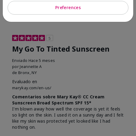
23
0
Preferences
Marcar esta opinión
5
My Go To Tinted Sunscreen
Enviado
Hace 5 meses
por
Jeannette A
de
Bronx, NY
Evaluado en
marykay.com/en-us/
Comentarios sobre Mary Kay® CC Cream
Sunscreen Broad Spectrum SPF 15*
I'm blown away how well the coverage is yet it feels
so light on the skin. I used it on a sunny day and I felt
like my skin was protected yet looked like I had
nothing on.