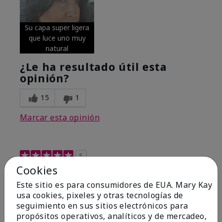
Su capa super ligera
que luce uno muy
natural
¿Le ha resultado útil esta
opinión?
15
1
Marcar esta opinión
5
Cookies
Excellent
Este sitio es para consumidores de EUA. Mary Kay
Enviado
Hace 4 meses
usa cookies, pixeles y otras tecnologías de
por
Coverly
seguimiento en sus sitios electrónicos para
de
Columbia Missouri
propósitos operativos, analíticos y de mercadeo,