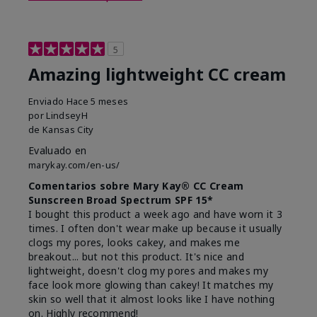
5
Amazing lightweight CC cream
Enviado
Hace 5 meses
por
LindseyH
de
Kansas City
Evaluado en
marykay.com/en-us/
Comentarios sobre Mary Kay® CC Cream
Sunscreen Broad Spectrum SPF 15*
I bought this product a week ago and have worn it 3
times. I often don't wear make up because it usually
clogs my pores, looks cakey, and makes me
breakout... but not this product. It's nice and
lightweight, doesn't clog my pores and makes my
face look more glowing than cakey! It matches my
skin so well that it almost looks like I have nothing
on. Highly recommend!