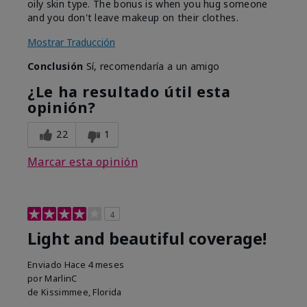
oily skin type. The bonus is when you hug someone
and you don't leave makeup on their clothes.
Mostrar Traducción
Conclusión
Sí, recomendaría a un amigo
¿Le ha resultado útil esta
opinión?
22
1
Marcar esta opinión
4
Light and beautiful coverage!
Enviado
Hace 4 meses
por
MarlinC
de
Kissimmee, Florida