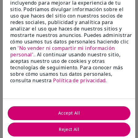
incluyendo para mejorar la experiencia de tu
Evaluado en
sitio. Podríamos divulgar información sobre el
marykay.com/en-us/
uso que haces del sitio con nuestros socios de
Comentarios sobre Mary Kay® CC Cream
redes sociales, publicidad y analítica para
Sunscreen Broad Spectrum SPF 15*
analizar el uso que haces de nuestros sitios y
I have been wearing the cc cream for 8 years now. I
mostrarte nuestros anuncios. Puedes administrar
absolutely love it. Its not cakey it's not heavy and it
cómo usamos tus datos personales haciendo clic
blends effortlessly. I get compliments all the time.
en
'No vender ni compartir mi información
10/10 I definitely recommend.
personal'.
. Al continuar usando nuestro sitio,
Mostrar Traducción
aceptas nuestro uso de cookies y otras
tecnologías de seguimiento. Para conocer más
sobre cómo usamos tus datos personales,
consulta nuestra
Política de privacidad
.
Walking in victory
Conclusión
Sí, recomendaría a un amigo
Accept All
¿Le ha resultado útil esta
opinión?
Reject All