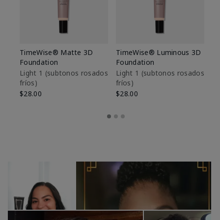
TimeWise® Matte 3D
TimeWise® Luminous 3D
Sk
Foundation
Foundation
De
es
Light 1​ (subtonos rosados
Light 1​ (subtonos rosados
fríos)
fríos)
$9
$28.00
$28.00