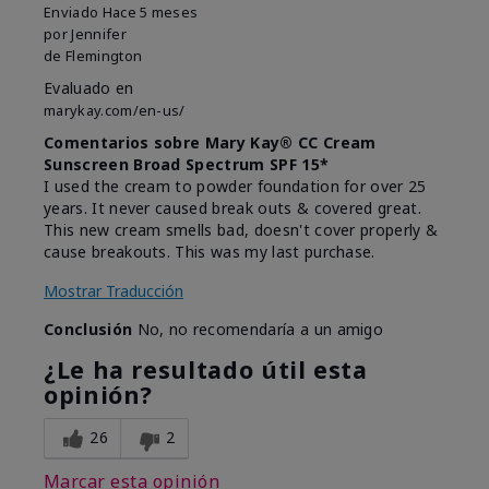
Enviado
Hace 5 meses
por
Jennifer
de
Flemington
Evaluado en
marykay.com/en-us/
Comentarios sobre Mary Kay® CC Cream
Sunscreen Broad Spectrum SPF 15*
I used the cream to powder foundation for over 25
years. It never caused break outs & covered great.
This new cream smells bad, doesn't cover properly &
cause breakouts. This was my last purchase.
Mostrar Traducción
Conclusión
No, no recomendaría a un amigo
¿Le ha resultado útil esta
opinión?
26
2
Marcar esta opinión