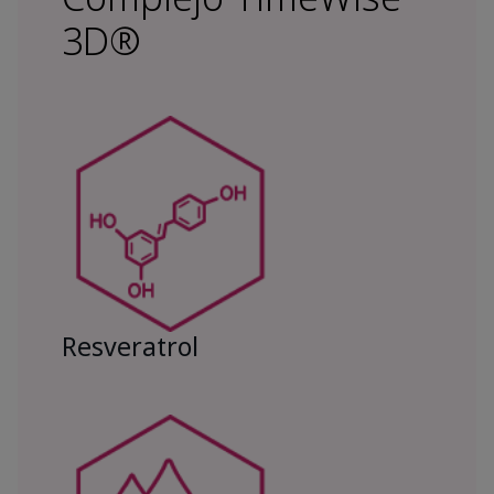
3D®
Resveratrol