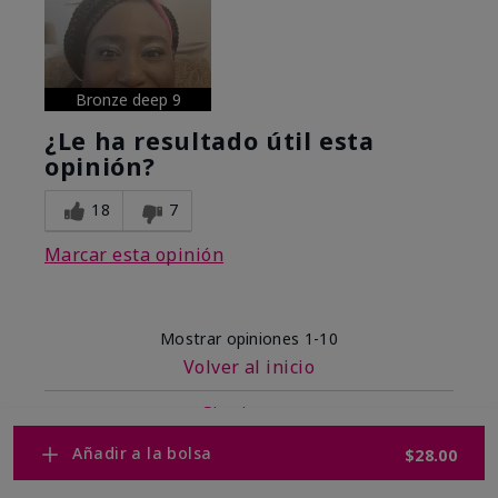
Bronze deep 9
¿Le ha resultado útil esta
opinión?
18
7
Marcar esta opinión
Mostrar opiniones
1-10
Volver al inicio
Siguiente
»
Añadir a la bolsa
$28.00