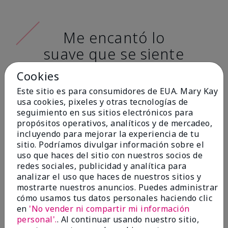
Me encantó lo
suave que se siente
al aplicarla. Tiene
Cookies
un acabado mate
Este sitio es para consumidores de EUA. Mary Kay
muy bonito y no se
usa cookies, pixeles y otras tecnologías de
seguimiento en sus sitios electrónicos para
siente pastosa en la
propósitos operativos, analíticos y de mercadeo,
piel. (tono de piel:
incluyendo para mejorar la experiencia de tu
sitio. Podríamos divulgar información sobre el
claro)
uso que haces del sitio con nuestros socios de
redes sociales, publicidad y analítica para
Ailime A., Tampa, Fla.
analizar el uso que haces de nuestros sitios y
mostrarte nuestros anuncios. Puedes administrar
cómo usamos tus datos personales haciendo clic
en
'No vender ni compartir mi información
personal'.
. Al continuar usando nuestro sitio,