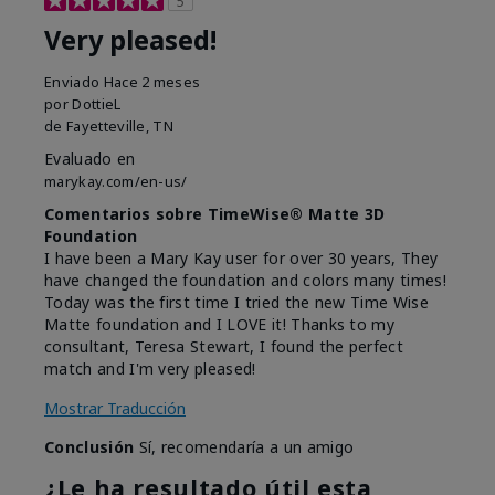
5
Very pleased!
Enviado
Hace 2 meses
por
DottieL
de
Fayetteville, TN
Evaluado en
marykay.com/en-us/
Comentarios sobre TimeWise® Matte 3D
Foundation
I have been a Mary Kay user for over 30 years, They
have changed the foundation and colors many times!
Today was the first time I tried the new Time Wise
Matte foundation and I LOVE it! Thanks to my
consultant, Teresa Stewart, I found the perfect
match and I'm very pleased!
Mostrar Traducción
Conclusión
Sí, recomendaría a un amigo
¿Le ha resultado útil esta