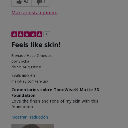
43
1
Marcar esta opinión
5
Feels like skin!
Enviado
Hace 2 meses
por
Ericka
de
St. Augustine
Evaluado en
marykay.com/en-us/
Comentarios sobre TimeWise® Matte 3D
Foundation
Love the finish and tone of my skin with this
foundation
Mostrar Traducción