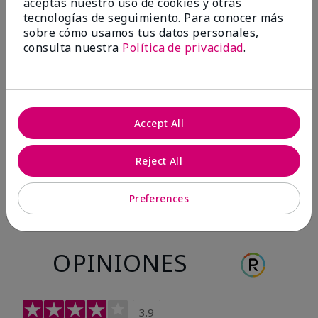
aceptas nuestro uso de cookies y otras
Antes & después
tecnologías de seguimiento. Para conocer más
sobre cómo usamos tus datos personales,
consulta nuestra
Política de privacidad
.
Antes
Después
Antes
Después
Accept All
Reject All
Preferences
OPINIONES
3.9