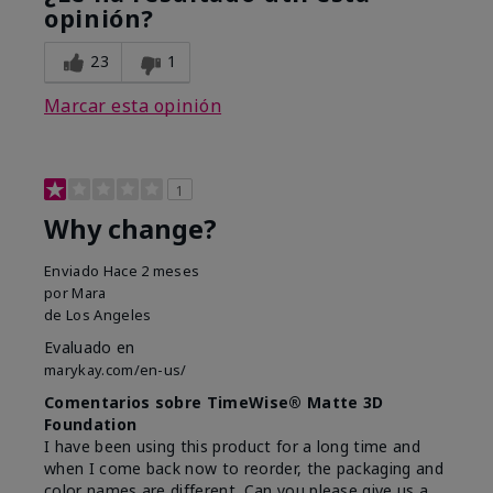
opinión?
23
1
Marcar esta opinión
1
Why change?
Enviado
Hace 2 meses
por
Mara
de
Los Angeles
Evaluado en
marykay.com/en-us/
Comentarios sobre TimeWise® Matte 3D
Foundation
I have been using this product for a long time and
when I come back now to reorder, the packaging and
color names are different. Can you please give us a