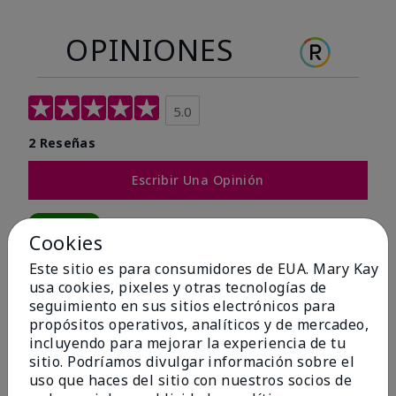
OPINIONES
5.0
2 Reseñas
Escribir Una Opinión
100%
Cookies
de los encuestados recomendaría a un amigo.
Este sitio es para consumidores de EUA. Mary Kay
usa cookies, pixeles y otras tecnologías de
seguimiento en sus sitios electrónicos para
5 estrellas
2
propósitos operativos, analíticos y de mercadeo,
4 estrellas
0
incluyendo para mejorar la experiencia de tu
sitio. Podríamos divulgar información sobre el
3 estrellas
0
uso que haces del sitio con nuestros socios de
2 estrellas
0