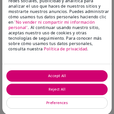
redes sociales, publicidad y analítica para
analizar el uso que haces de nuestros sitios y
1 estrella
0
mostrarte nuestros anuncios. Puedes administrar
cómo usamos tus datos personales haciendo clic
en
'No vender ni compartir mi información
personal'.
. Al continuar usando nuestro sitio,
aceptas nuestro uso de cookies y otras
tecnologías de seguimiento. Para conocer más
sobre cómo usamos tus datos personales,
consulta nuestra
Política de privacidad
.
Evaluado por 2 clientes
5
Accept All
MK completion sponge
Reject All
Enviado
Hace 1 mes
por
Shirley "Girl"
de
Riverside,Ca.
Preferences
Evaluado en