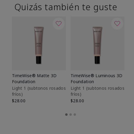
Quizás también te guste
TimeWise® Matte 3D
TimeWise® Luminous 3D
Sk
Foundation
Foundation
De
es
Light 1​ (subtonos rosados
Light 1​ (subtonos rosados
fríos)
fríos)
$9
$28.00
$28.00