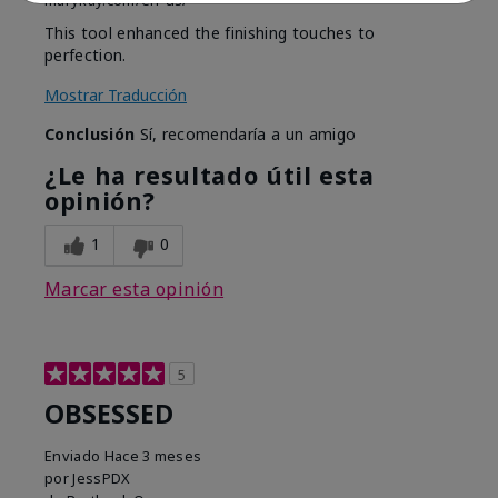
marykay.com/en-us/
This tool enhanced the finishing touches to
perfection.
Mostrar Traducción
Conclusión
Sí, recomendaría a un amigo
¿Le ha resultado útil esta
opinión?
1
0
Marcar esta opinión
5
OBSESSED
Enviado
Hace 3 meses
por
JessPDX