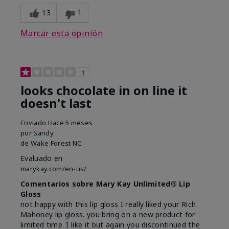
13
1
Marcar esta opinión
1
looks chocolate in on line it
doesn't last
Enviado
Hace 5 meses
por
Sandy
de
Wake Forest NC
Evaluado en
marykay.com/en-us/
Comentarios sobre Mary Kay Unlimited® Lip
Gloss
not happy with this lip gloss I really liked your Rich
Mahoney lip gloss. you bring on a new product for
limited time. I like it but again you discontinued the