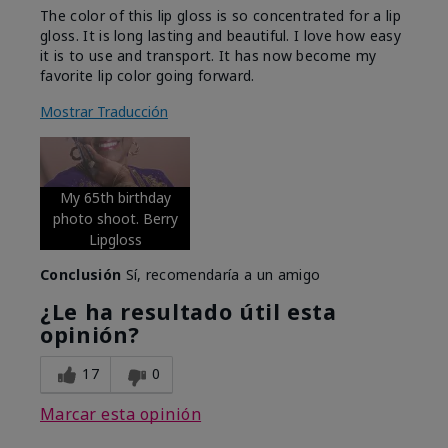
The color of this lip gloss is so concentrated for a lip
gloss. It is long lasting and beautiful. I love how easy
it is to use and transport. It has now become my
favorite lip color going forward.
Mostrar Traducción
My 65th birthday
photo shoot. Berry
Lipgloss
Conclusión
Sí, recomendaría a un amigo
¿Le ha resultado útil esta
opinión?
17
0
Marcar esta opinión