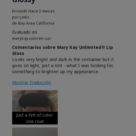
Enviado
Hace 3 meses
por
Linkc
de
Bay Area California
Evaluado en
marykay.com/en-us/
Comentarios sobre Mary Kay Unlimited® Lip
Gloss
Looks very bright and dark in the container but it
goes on light, just a tint - what I was looking for,
something to brighten up my appearance.
Mostrar Traducción
Just a tint of color-
one coat