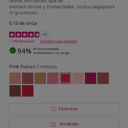
labios brillantes que se
sienten tersos y humectados, nunca pegajosos
ni grumosos.
0.13 de onza
Calificación de clientes de 4,8 de 5
4.8
178 Reseñas
Escribir una opinión
94%
de los encuestados
recomendaría a un amigo.
Pink Fusion
Cremoso
Out of stock
Out of stock
Out of stock
Out of stock
seleccionado
Out of stock
Out of stock
Out of stock
Out of stoc
Out of stock
Out of stock
Favoritos
Pruébalo