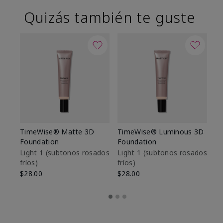
Quizás también te guste
TimeWise® Matte 3D
TimeWise® Luminous 3D
Sk
Foundation
Foundation
De
es
Light 1​ (subtonos rosados
Light 1​ (subtonos rosados
fríos)
fríos)
$9
$28.00
$28.00