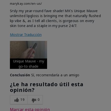
marykay.com/en-us/
Srsly my year-round fave shade! MK's Unique Mauve
unlimited lipgloss is bringing me that naturally flushed
lip vibe &, as I tell all clients, is gorgeous on every
skin tone and a staple in my purse 24/7.
Mostrar Traducción
Unique Mauve - my
go-to shade
Conclusión
Sí, recomendaría a un amigo
¿Le ha resultado útil esta
opinión?
19
0
Marcar esta opinión