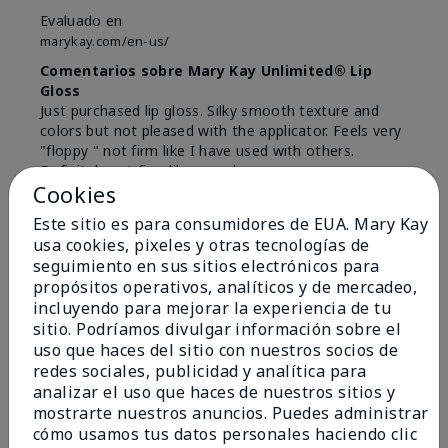
Evaluado en
marykay.com/en-us/
Comentarios sobre Mary Kay Unlimited® Lip
Gloss
Just purchased lip gloss. Silky smooth texture and
colors but not pleased with the applicator. Feels very
"floppy " not firm like I have used with others.
Definitely not firm like samples were.
Cookies
Mostrar Traducción
Este sitio es para consumidores de EUA. Mary Kay
Conclusión
Sí, recomendaría a un amigo
usa cookies, pixeles y otras tecnologías de
seguimiento en sus sitios electrónicos para
¿Le ha resultado útil esta
propósitos operativos, analíticos y de mercadeo,
opinión?
incluyendo para mejorar la experiencia de tu
sitio. Podríamos divulgar información sobre el
8
1
uso que haces del sitio con nuestros socios de
redes sociales, publicidad y analítica para
Marcar esta opinión
analizar el uso que haces de nuestros sitios y
mostrarte nuestros anuncios. Puedes administrar
cómo usamos tus datos personales haciendo clic