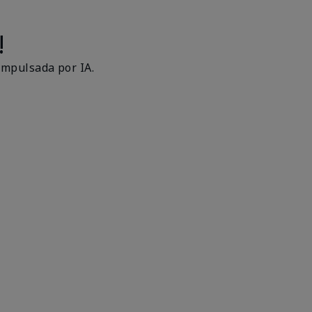
!
impulsada por IA.