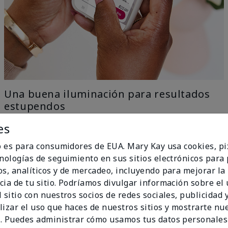
Una buena iluminación para resultados
estupendos
es
Nuestra tecnología con IA elimina todo el trabajo con
el ingenio del aprendizaje automático, solo ve a una
io es para consumidores de EUA. Mary Kay usa cookies, pi
ventana para una iluminación uniforme y natural y
cnologías de seguimiento en sus sitios electrónicos para
obtén los mejores resultados.
os, analíticos y de mercadeo, incluyendo para mejorar la
no Ideal
cia de tu sitio. Podríamos divulgar información sobre el
 sitio con nuestros socios de redes sociales, publicidad y
lizar el uso que haces de nuestros sitios y mostrarte nu
. Puedes administrar cómo usamos tus datos personales