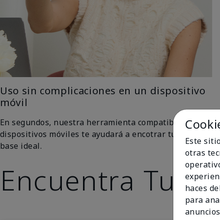
Uso sin complicaciones en un dispositivo
móvil
Cooki
En segundos, nuestra herramienta compatible con
dispositivos móviles te ayudará a encotrar tu tono de
Este sit
base ideal.
otras te
operativ
Encuentra Tu To
experien
haces del
para ana
anuncios