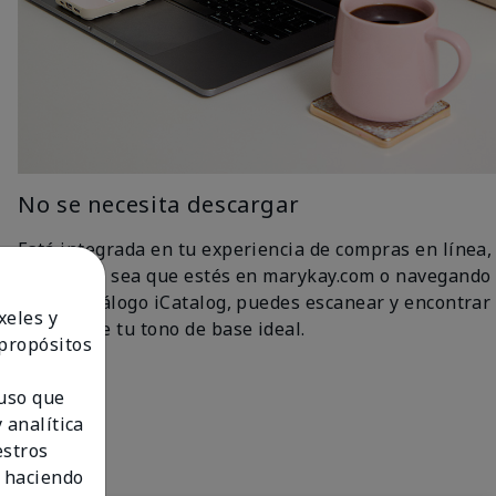
No se necesita descargar
Está integrada en tu experiencia de compras en línea,
así que ya sea que estés en marykay.com o navegando
por el catálogo iCatalog, puedes escanear y encontrar
xeles y
fácilmente tu tono de base ideal.
 propósitos
 uso que
 analítica
estros
 haciendo