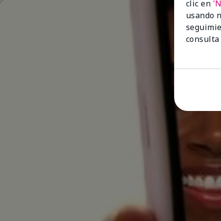
clic en
'
usando n
seguimie
consulta