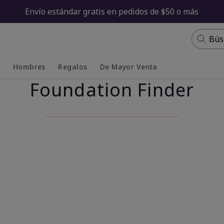
Envío estándar gratis en pedidos de $50 o más
Bús
s
Hombres
Regalos
De Mayor Venta
Foundation Finder
Collapsed
Expanded