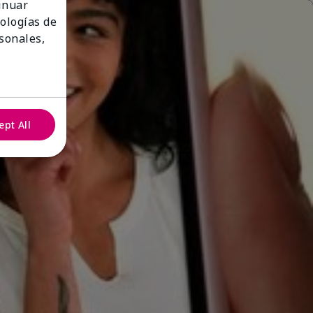
tinuar
nologías de
sonales,
ept All