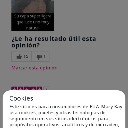
Su capa super ligera
que luce uno muy
natural
¿Le ha resultado útil esta
opinión?
15
1
Marcar esta opinión
5
Cookies
Excellent
Este sitio es para consumidores de EUA. Mary Kay
Enviado
Hace 4 meses
usa cookies, pixeles y otras tecnologías de
por
Coverly
seguimiento en sus sitios electrónicos para
de
Columbia Missouri
propósitos operativos, analíticos y de mercadeo,