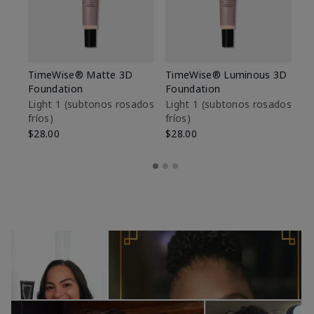
TimeWise® Matte 3D
TimeWise® Luminous 3D
Sk
Foundation
Foundation
De
es
Light 1​ (subtonos rosados
Light 1​ (subtonos rosados
fríos)
fríos)
$9
$28.00
$28.00