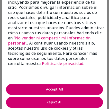
incluyendo para mejorar la experiencia de tu
Evaluado en
sitio. Podríamos divulgar información sobre el
marykay.com/en-us/
uso que haces del sitio con nuestros socios de
Comentarios sobre Mary Kay® CC Cream
redes sociales, publicidad y analítica para
Sunscreen Broad Spectrum SPF 15*
analizar el uso que haces de nuestros sitios y
I have been wearing the cc cream for 8 years now. I
mostrarte nuestros anuncios. Puedes administrar
absolutely love it. Its not cakey it's not heavy and it
cómo usamos tus datos personales haciendo clic
blends effortlessly. I get compliments all the time.
en
'No vender ni compartir mi información
10/10 I definitely recommend.
personal'.
. Al continuar usando nuestro sitio,
Mostrar Traducción
aceptas nuestro uso de cookies y otras
tecnologías de seguimiento. Para conocer más
sobre cómo usamos tus datos personales,
consulta nuestra
Política de privacidad
.
Walking in victory
Conclusión
Sí, recomendaría a un amigo
Accept All
¿Le ha resultado útil esta
opinión?
Reject All