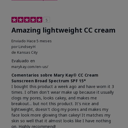
5
Amazing lightweight CC cream
Enviado
Hace 5 meses
por
LindseyH
de
Kansas City
Evaluado en
marykay.com/en-us/
Comentarios sobre Mary Kay® CC Cream
Sunscreen Broad Spectrum SPF 15*
I bought this product a week ago and have worn it 3
times. I often don't wear make up because it usually
clogs my pores, looks cakey, and makes me
breakout... but not this product. It's nice and
lightweight, doesn't clog my pores and makes my
face look more glowing than cakey! It matches my
skin so well that it almost looks like I have nothing
on. Highly recommend!