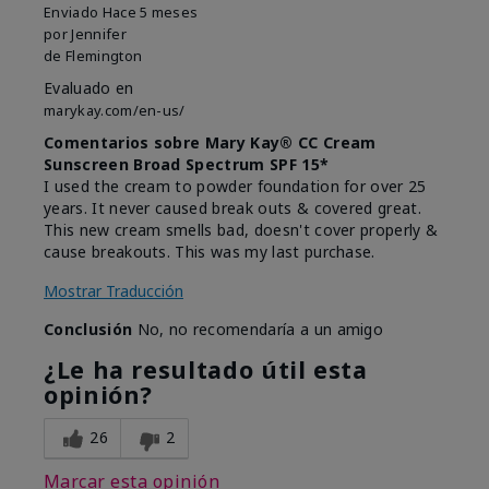
Enviado
Hace 5 meses
por
Jennifer
de
Flemington
Evaluado en
marykay.com/en-us/
Comentarios sobre Mary Kay® CC Cream
Sunscreen Broad Spectrum SPF 15*
I used the cream to powder foundation for over 25
years. It never caused break outs & covered great.
This new cream smells bad, doesn't cover properly &
cause breakouts. This was my last purchase.
Mostrar Traducción
Conclusión
No, no recomendaría a un amigo
¿Le ha resultado útil esta
opinión?
26
2
Marcar esta opinión