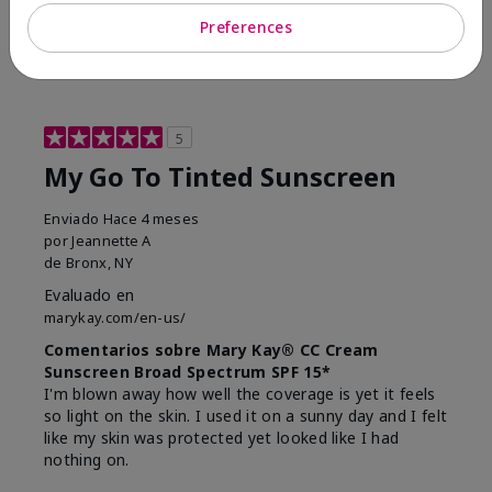
23
0
Preferences
Marcar esta opinión
5
My Go To Tinted Sunscreen
Enviado
Hace 4 meses
por
Jeannette A
de
Bronx, NY
Evaluado en
marykay.com/en-us/
Comentarios sobre Mary Kay® CC Cream
Sunscreen Broad Spectrum SPF 15*
I'm blown away how well the coverage is yet it feels
so light on the skin. I used it on a sunny day and I felt
like my skin was protected yet looked like I had
nothing on.