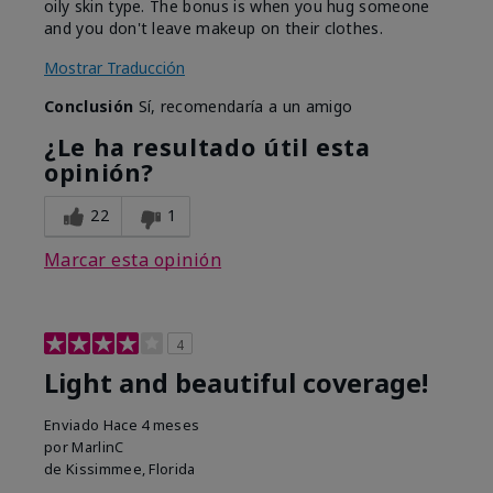
oily skin type. The bonus is when you hug someone
and you don't leave makeup on their clothes.
Mostrar Traducción
Conclusión
Sí, recomendaría a un amigo
¿Le ha resultado útil esta
opinión?
22
1
Marcar esta opinión
4
Light and beautiful coverage!
Enviado
Hace 4 meses
por
MarlinC
de
Kissimmee, Florida