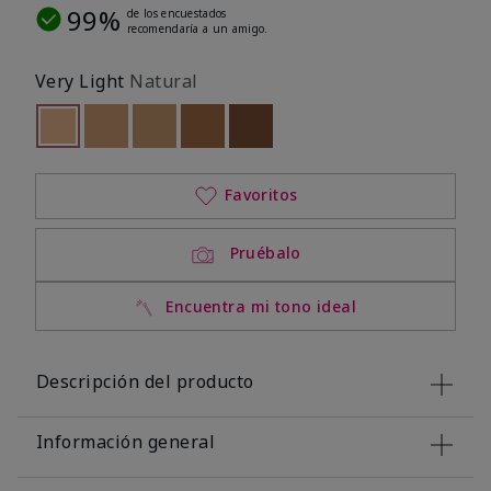
99%
de los encuestados
recomendaría a un amigo.
Very Light
Natural
seleccionado
Out of stock
Out of stock
Out of stock
Out of stock
Out of stock
Favoritos
Pruébalo
Encuentra mi tono ideal
Descripción del producto
Información general