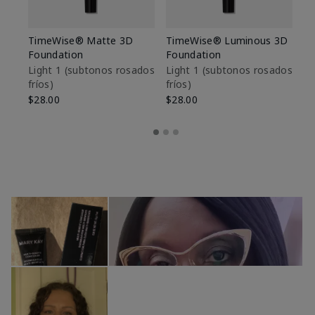
TimeWise® Matte 3D
TimeWise® Luminous 3D
Sk
Foundation
Foundation
De
es
Light 1​ (subtonos rosados
Light 1​ (subtonos rosados
fríos)
fríos)
$9
$28.00
$28.00