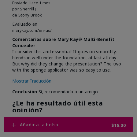
Enviado
Hace 1 mes
por
Sherrill J
de
Stony Brook
Evaluado en
marykay.com/en-us/
Comentarios sobre Mary Kay® Multi-Benefit
Concealer
I consider this and essential! It goes on smoothly,
blends in well under the foundation, at last all day.
But why did they change the presentation? The two
with the sponge applicator was so easy to use.
Mostrar Traducción
Conclusión
Sí, recomendaría a un amigo
¿Le ha resultado útil esta
opinión?
7
0
Añadir a la bolsa
$18.00
Marcar esta opinión