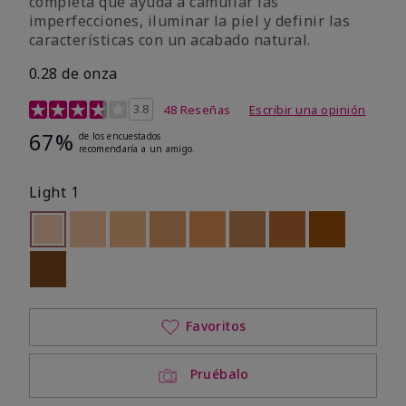
completa que ayuda a camuflar las
imperfecciones, iluminar la piel y definir las
características con un acabado natural.
0.28 de onza
Calificación de clientes de 5 de 5
3.8
48 Reseñas
Escribir una opinión
67%
de los encuestados
recomendaría a un amigo.
Light 1
seleccionado
Out of stock
Out of stock
Out of stock
Out of stock
Out of stock
Out of stock
Out of stock
Out of stoc
Out of stock
Favoritos
Pruébalo