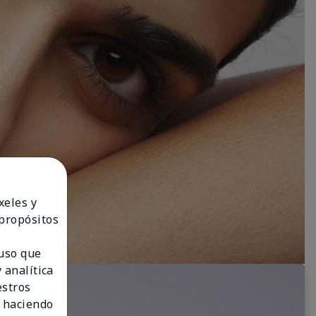
xeles y
 propósitos
 uso que
 analítica
estros
 haciendo