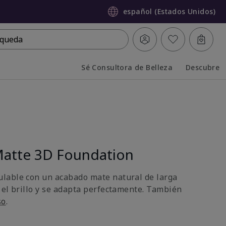
español (Estados Unidos)
queda
Sé Consultora de Belleza
Descubre
Collapsed
Expanded
atte 3D Foundation
lable con un acabado mate natural de larga
 el brillo y se adapta perfectamente. También
so
.