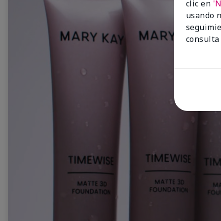
clic en
'
usando n
seguimie
consulta