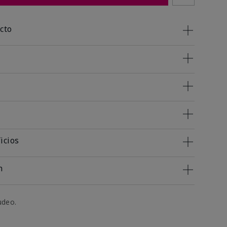
cto
icios
n
udeo.