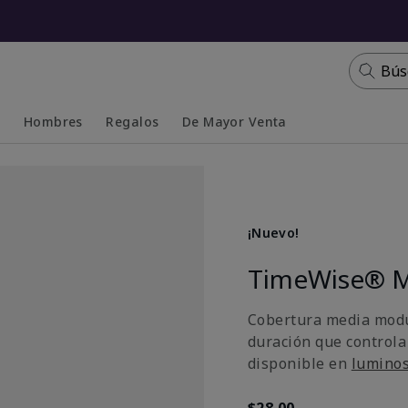
Bús
s
Hombres
Regalos
De Mayor Venta
Collapsed
Expanded
¡Nuevo!
TimeWise® M
Cobertura media modu
duración que controla
disponible en
lumino
$28.00