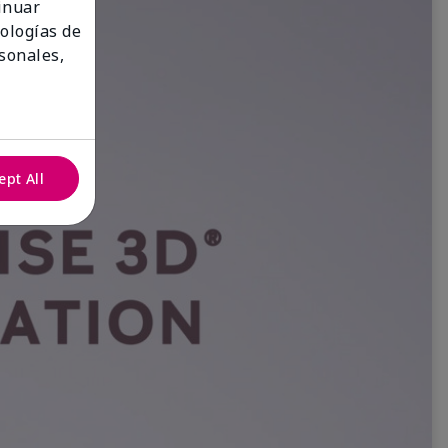
tinuar
nologías de
sonales,
ept All