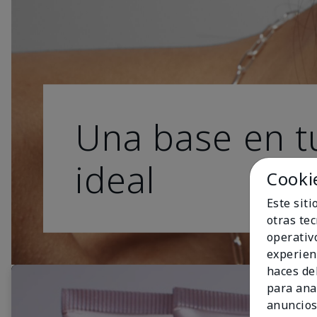
Una base en t
ideal
Cooki
Este sit
otras te
operativ
experien
haces del
para ana
anuncios