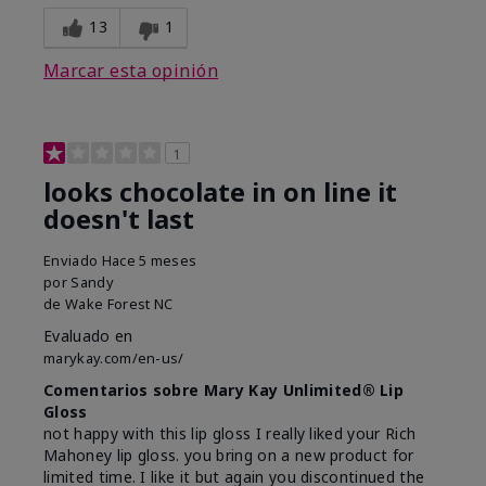
13
1
Marcar esta opinión
1
looks chocolate in on line it
doesn't last
Enviado
Hace 5 meses
por
Sandy
de
Wake Forest NC
Evaluado en
marykay.com/en-us/
Comentarios sobre Mary Kay Unlimited® Lip
Gloss
not happy with this lip gloss I really liked your Rich
Mahoney lip gloss. you bring on a new product for
limited time. I like it but again you discontinued the