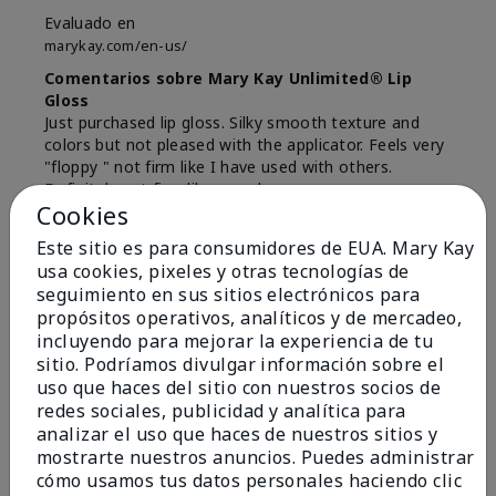
Evaluado en
marykay.com/en-us/
Comentarios sobre Mary Kay Unlimited® Lip
Gloss
Just purchased lip gloss. Silky smooth texture and
colors but not pleased with the applicator. Feels very
"floppy " not firm like I have used with others.
Definitely not firm like samples were.
Cookies
Mostrar Traducción
Este sitio es para consumidores de EUA. Mary Kay
Conclusión
Sí, recomendaría a un amigo
usa cookies, pixeles y otras tecnologías de
seguimiento en sus sitios electrónicos para
¿Le ha resultado útil esta
propósitos operativos, analíticos y de mercadeo,
opinión?
incluyendo para mejorar la experiencia de tu
sitio. Podríamos divulgar información sobre el
8
1
uso que haces del sitio con nuestros socios de
redes sociales, publicidad y analítica para
Marcar esta opinión
analizar el uso que haces de nuestros sitios y
mostrarte nuestros anuncios. Puedes administrar
cómo usamos tus datos personales haciendo clic