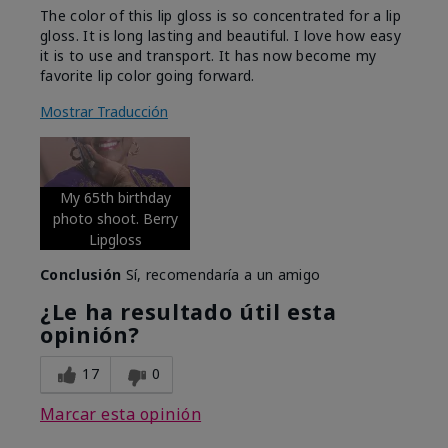
The color of this lip gloss is so concentrated for a lip
gloss. It is long lasting and beautiful. I love how easy
it is to use and transport. It has now become my
favorite lip color going forward.
Mostrar Traducción
My 65th birthday
photo shoot. Berry
Lipgloss
Conclusión
Sí, recomendaría a un amigo
¿Le ha resultado útil esta
opinión?
17
0
Marcar esta opinión