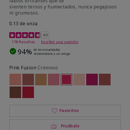
labios brillantes que se
sienten tersos y humectados, nunca pegajosos
ni grumosos.
0.13 de onza
Calificación de clientes de 4,8 de 5
4.8
178 Reseñas
Escribir una opinión
94%
de los encuestados
recomendaría a un amigo.
Pink Fusion
Cremoso
Out of stock
Out of stock
Out of stock
Out of stock
seleccionado
Out of stock
Out of stock
Out of stock
Out of stoc
Out of stock
Out of stock
Favoritos
Pruébalo