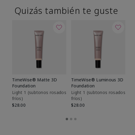
Quizás también te guste
TimeWise® Matte 3D
TimeWise® Luminous 3D
Sk
Foundation
Foundation
De
es
Light 1​ (subtonos rosados
Light 1​ (subtonos rosados
fríos)
fríos)
$9
$28.00
$28.00