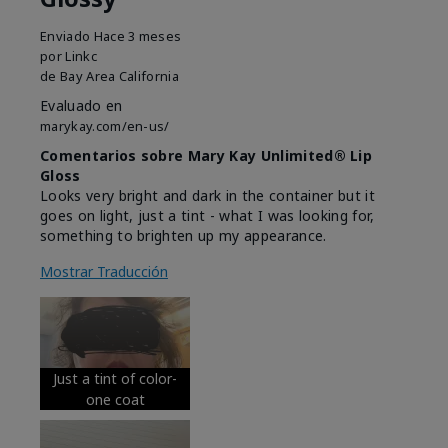
Enviado
Hace 3 meses
por
Linkc
de
Bay Area California
Evaluado en
marykay.com/en-us/
Comentarios sobre Mary Kay Unlimited® Lip
Gloss
Looks very bright and dark in the container but it
goes on light, just a tint - what I was looking for,
something to brighten up my appearance.
Mostrar Traducción
Just a tint of color-
one coat