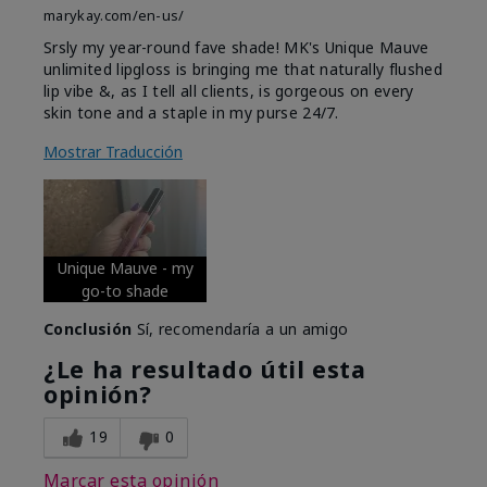
marykay.com/en-us/
Srsly my year-round fave shade! MK's Unique Mauve
unlimited lipgloss is bringing me that naturally flushed
lip vibe &, as I tell all clients, is gorgeous on every
skin tone and a staple in my purse 24/7.
Mostrar Traducción
Unique Mauve - my
go-to shade
Conclusión
Sí, recomendaría a un amigo
¿Le ha resultado útil esta
opinión?
19
0
Marcar esta opinión